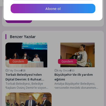
Daha sonraki yorumlarımda kullanılması için adım, e-posta
adresim ve site adresim bu tarayıcıya kaydedilsin.
Abone ol
GÖNDER
Benzer Yazılar
Gündem
Gündem
7 Ay Önce
28
6 Ay Önce
33
Torbalı Belediyesi’nden
Büyükşehir’de ilk yardım
Dijital Devrim: E-Ruhsat
eğitimi
Torbalı Belediyesi, Belediye
Antalya Büyükşehir Belediyesi,
Dönemi
Başkanı Övünç Demir’in vizyon
personelin mesleki donanımını
projeleri arasında yer alan Smart
güçlendirmeye yönelik eğitim
Torbalı kapsamında geliştirilen...
çalışmalarını sürdürüyor. Bu
kapsamda, İl Sağlık...