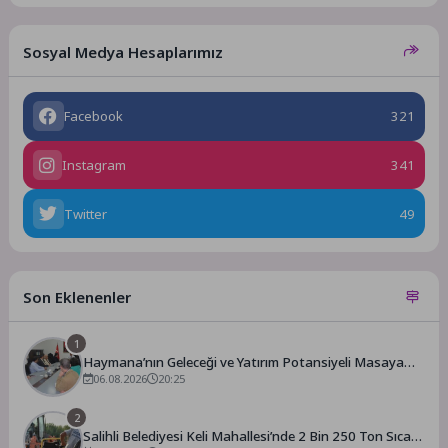
Sosyal Medya Hesaplarımız
Facebook
321
Instagram
341
Twitter
49
Son Eklenenler
1
Haymana’nın Geleceği ve Yatırım Potansiyeli Masaya
Yatırıldı
06.08.2026
20:25
2
Salihli Belediyesi Keli Mahallesi’nde 2 Bin 250 Ton Sıcak