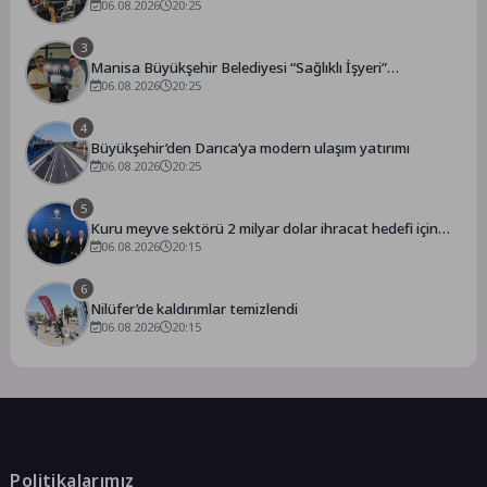
Asfalt Çalışmasını Tamamladı
06.08.2026
20:25
3
Manisa Büyükşehir Belediyesi “Sağlıklı İşyeri”
Sertifikasını Aldı
06.08.2026
20:25
4
Büyükşehir’den Darıca’ya modern ulaşım yatırımı
06.08.2026
20:25
5
Kuru meyve sektörü 2 milyar dolar ihracat hedefi için
Ankara’dan destek istedi
06.08.2026
20:15
6
Nilüfer’de kaldırımlar temizlendi
06.08.2026
20:15
Politikalarımız