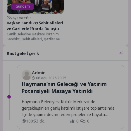
Gündem
5 Ay Önce
18
Başkan Sandıkçı Şehit Aileleri
ve Gazilerle İftarda Buluştu
Canik Belediye Başkanı İbrahim
Sandıkçı, şehit aileleri, gaziler ve
gazi aileleriyle iftar sofrasında
buluştu. İftar...
Rastgele İçerik
Admin
06 Ağu 2026 20:25
Haymana’nın Geleceği ve Yatırım
Potansiyeli Masaya Yatırıldı
Haymana Belediyesi Kültür Merkezi’nde
gerçekleştirilen geniş katılımlı istişare toplantısında;
ilçede yapımı devam eden projeler ile hayata
geçirilmesi planlanan yeni yatırımlar,...
100
3 dk.
0
0