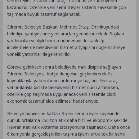
semi treyler, 2 camlı van araç, 1 otobüs ve 1 kamyonet
kazandırdı. Özellikle yeni semi treyler sistemi sayesinde çöp
taşımada büyük tasarruf sağlanacak.
Edremit Belediye Başkanı Mehmet Ertaş, Eminkuyu’daki
belediye şantiyesinde yeni araçları yerinde inceledi. Başkan
yardımcıları ve ilgili birim müdürlerinin de katıldığı
incelemelerde belediyenin hizmet altyapısını güçlendirmeye
yönelik yatırımlar değerlendirildi.
Göreve geldikten sonra belediyede mali disiplini sağlayan
Edremit Belediyesi, bütçe dengesini güçlendirerek öz
kaynaklarıyla yatırımlarını sürdürmeye başladı. Yeni araç
yatırımlarıyla birlikte belediyenin hizmet gücü artırılırken,
özellikle çöp taşımada uygulanacak yeni sistemle ciddi
ekonomik tasarruf elde edilmesi hedefleniyor.
Belediye bünyesine katılan 3 yeni semi treyler sayesinde
günlük ortalama 250 ton atık daha hızlı ve ekonomik şekilde
Havran Katı Atık Aktarma İstasyonu’na taşınacak. Daha önce
6 kamyonla gerçekleştirilen taşıma işlemi artık tek bir semi