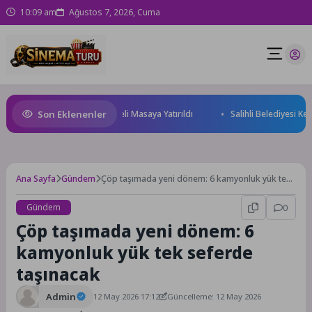
10:09 am
Ağustos 7, 2026, Cuma
Son Eklenenler
eceği ve Yatırım Potansiyeli Masaya Yatırıldı
Salihli Belediyesi Keli M
Ana Sayfa
Gündem
Çöp taşımada yeni dönem: 6 kamyonluk yük tek
seferde taşınacak
Gündem
0
Çöp taşımada yeni dönem: 6
kamyonluk yük tek seferde
taşınacak
Admin
12 May 2026 17:12
Güncelleme: 12 May 2026