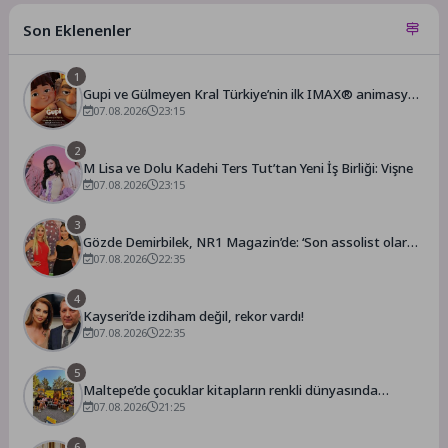
Son Eklenenler
1
Gupi ve Gülmeyen Kral Türkiye’nin ilk IMAX® animasyon
filmi oluyor
07.08.2026
23:15
2
M Lisa ve Dolu Kadehi Ters Tut’tan Yeni İş Birliği: Vişne
07.08.2026
23:15
3
Gözde Demirbilek, NR1 Magazin’de: ‘Son assolist olarak
var olacağım!’
07.08.2026
22:35
4
Kayseri’de izdiham değil, rekor vardı!
07.08.2026
22:35
5
Maltepe’de çocuklar kitapların renkli dünyasında
buluştu
07.08.2026
21:25
6