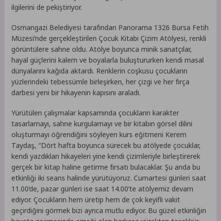
ilgilerini de pekiştiriyor.
Osmangazi Belediyesi tarafından Panorama 1326 Bursa Fetih
Müzesi’nde gerçekleştirilen Çocuk Kitabı Çizim Atölyesi, renkli
görüntülere sahne oldu. Atölye boyunca minik sanatçılar,
hayal güçlerini kalem ve boyalarla buluştururken kendi masal
dünyalarını kağıda aktardı. Renklerin coşkusu çocukların
yüzlerindeki tebessümle birleşirken, her çizgi ve her fırça
darbesi yeni bir hikayenin kapısını araladı.
Yürütülen çalışmalar kapsamında çocukların karakter
tasarlamayı, sahne kurgulamayı ve bir kitabın görsel dilini
oluşturmayı öğrendiğini söyleyen kurs eğitmeni Kerem
Taydaş, “Dört hafta boyunca sürecek bu atölyede çocuklar,
kendi yazdıkları hikayeleri yine kendi çizimleriyle birleştirerek
gerçek bir kitap haline getirme fırsatı bulacaklar. Şu anda bu
etkinliği iki seans halinde yürütüyoruz. Cumartesi günleri saat
11.00’de, pazar günleri ise saat 14.00’te atölyemiz devam
ediyor. Çocukların hem üretip hem de çok keyifli vakit
geçirdiğini görmek bizi ayrıca mutlu ediyor. Bu güzel etkinliğin