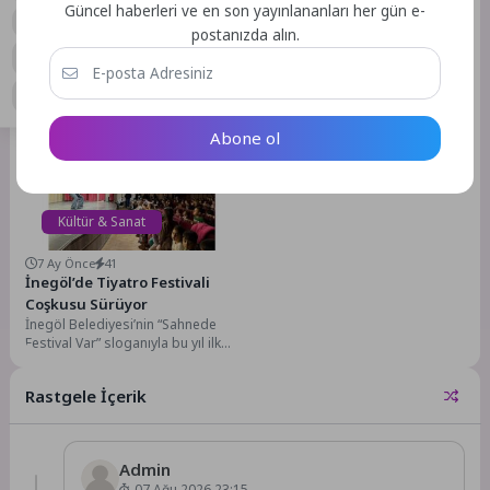
0
Güncel haberleri ve en son yayınlananları her gün e-
2 Ay Önce
65
8 Ay Önce
29
postanızda alın.
Bakırköy’de Yeşil Gelecek
Menderes’te Çocuklara
Şenliği
Tiyatro Eğitimi
Bakırköy Belediyesi tarafından
Menderes Belediyesi, Özdere’ye
Dünya Çevre Günü kapsamında
yeni kazandırılan Atatürk Kültür
ikincisi düzenlenen “Bakırköy Yeşil
Merkezi’nde çocuklara tiyatro
Abone ol
Gelecek Şenliği”, yüzlerce çocuğu
eğitimlerine başladı.Menderes
ve...
Belediyesi Kültür ve...
Kültür & Sanat
7 Ay Önce
41
İnegöl’de Tiyatro Festivali
Coşkusu Sürüyor
İnegöl Belediyesi’nin “Sahnede
Festival Var” sloganıyla bu yıl ilk
kez düzenlediği tiyatro festivali
tüm hızıyla...
Rastgele İçerik
Admin
07 Ağu 2026 23:15