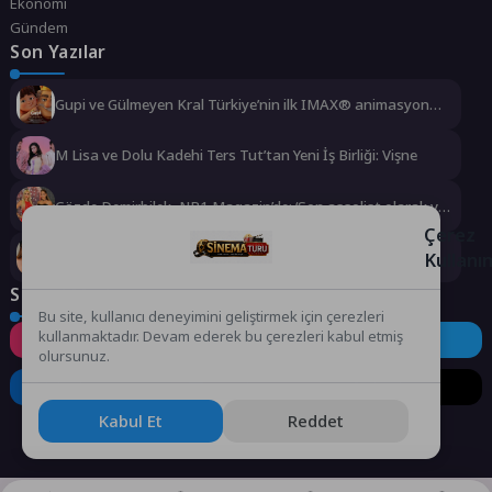
Ekonomi
Gündem
Son Yazılar
Gupi ve Gülmeyen Kral Türkiye’nin ilk IMAX® animasyon
filmi oluyor
M Lisa ve Dolu Kadehi Ters Tut’tan Yeni İş Birliği: Vişne
Gözde Demirbilek, NR1 Magazin’de: ‘Son assolist olarak var
olacağım!’
Çerez
Kayseri’de izdiham değil, rekor vardı!
Kullanı
Sosyal Medya
Bu site, kullanıcı deneyimini geliştirmek için çerezleri
kullanmaktadır. Devam ederek bu çerezleri kabul etmiş
Instagram
Facebook
Twitter
olursunuz.
LinkedIn
YouTube
TikTok
Kabul Et
Reddet