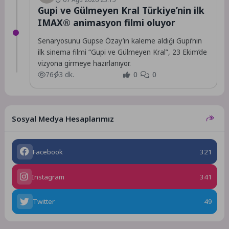
Gupi ve Gülmeyen Kral Türkiye’nin ilk
IMAX® animasyon filmi oluyor
Senaryosunu Gupse Özay’ın kaleme aldığı Gupi’nin
ilk sinema filmi “Gupi ve Gülmeyen Kral”, 23 Ekim’de
vizyona girmeye hazırlanıyor.
76
3 dk.
0
0
Sosyal Medya Hesaplarımız
Facebook
321
Instagram
341
Twitter
49