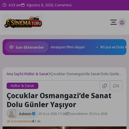
4:33 am
Ağustos 8, 2026, Cumartesi
Son Eklenenler
al Türkiye’nin ilk IMAX® animasyon filmi oluyor
M Lisa ve Dolu Kadehi 
Ana Sayfa
Kültür & Sanat
Çocuklar Osmangazi’de Sanat Dolu Günler
Yaşıyor
Kültür & Sanat
0
Çocuklar Osmangazi’de Sanat
Dolu Günler Yaşıyor
Admin
25 Oca 2026 17:26
Güncelleme: 25 Oca 2026
26 Görüntüleme
2 dk.