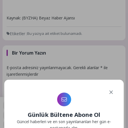
Kaynak: (BYZHA) Beyaz Haber Ajansı
Etiketler :
Bu yazıya ait etiket bulunamadı.
Bir Yorum Yazın
E-posta adresiniz yayınlanmayacak.
Gerekli alanlar
*
ile
işaretlenmişlerdir
Günlük Bültene Abone Ol
0
Güncel haberleri ve en son yayınlananları her gün e-