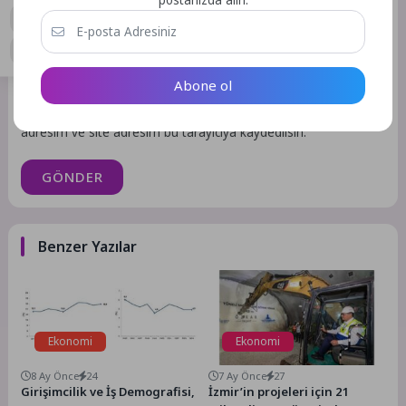
postanızda alın.
Abone ol
Daha sonraki yorumlarımda kullanılması için adım, e-posta
adresim ve site adresim bu tarayıcıya kaydedilsin.
GÖNDER
Benzer Yazılar
Ekonomi
Ekonomi
8 Ay Önce
24
7 Ay Önce
27
Girişimcilik ve İş Demografisi,
İzmir’in projeleri için 21