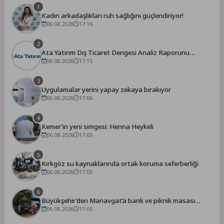
1
Kadın arkadaşlıkları ruh sağlığını güçlendiriyor!
06.08.2026
17:16
2
Ata Yatırım Dış Ticaret Dengesi Analiz Raporunu
Yayımladı
06.08.2026
17:15
3
Uygulamalar yerini yapay zekaya bırakıyor
06.08.2026
17:06
4
Kemer’in yeni simgesi: Henna Heykeli
06.08.2026
17:05
5
Kırkgöz su kaynaklarında ortak koruma seferberliği
06.08.2026
17:05
6
Büyükşehir’den Manavgat’a bank ve piknik masası
desteği
06.08.2026
17:05