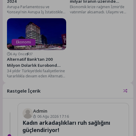
2024
milyar liranın üzerinde
Avrupa Parlamentosu ve
Ekonomik krize rağmen İzmir’de
yatırım yapıldı
Konseyi'nin Avrupa İş İstatistikleri
yatırımlar aksamadı. Ulaşımı ve
2019/2152 sayılı yönetmeliğinde
trafiği rahatlatacak projelere,
yaptığı düzenleme çerçevesinde
Körfez temizliği ile ilgili...
yürütülen uyumlaştırma...
Ekonomi
6 Ay Önce
37
Alternatif Bank’tan 200
Milyon Dolarlık Eurobond
34 yıldır Türkiye’deki faaliyetlerine
İhracı
kararlılıkla devam eden Alternatif
Bank, küresel sermaye
piyasalarında önemli bir
Rastgele İçerik
kilometre taşı...
Admin
06 Ağu 2026 17:16
Kadın arkadaşlıkları ruh sağlığını
güçlendiriyor!