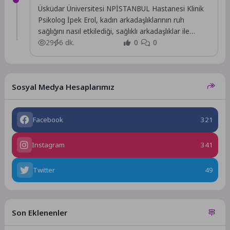
Üsküdar Üniversitesi NPİSTANBUL Hastanesi Klinik
Psikolog İpek Erol, kadın arkadaşlıklarının ruh
sağlığını nasıl etkilediği, sağlıklı arkadaşlıklar ile
sağlıksız ilişkilerin ve...
29
6 dk.
0
0
Sosyal Medya Hesaplarımız
Facebook
321
Instagram
341
Twitter
49
Son Eklenenler