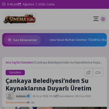
6:40 pm
Ağustos 7, 2026, Cuma
Son Eklenenler
anne karnında başlıyor!
Usta Yazar Burhan Sönmez TESAK’ta Okurlarıy
Ana Sayfa
Gündem
Çankaya Belediyesi’nden Su Kaynaklarına Duyarlı
Üretim
Gündem
0
Çankaya Belediyesi’nden Su
Kaynaklarına Duyarlı Üretim
Admin
26 Oca 2026 10:26
Güncelleme: 26 Oca 2026
33 Görüntüleme
2 dk.