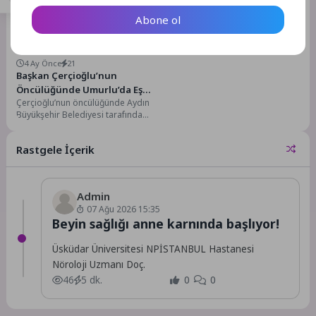
başladı. Çok...
Abone ol
Gündem
4 Ay Önce
21
Başkan Çerçioğlu’nun
Öncülüğünde Umurlu’da Eş
Çerçioğlu’nun öncülüğünde Aydın
Zamanlı Çalışmalar Devam
Büyükşehir Belediyesi tarafından
Ediyor
kentin dört bir yanında hayata
geçirilen çalışmalar vatandaşlarla
Rastgele İçerik
buluşmaya...
Admin
07 Ağu 2026 15:35
Beyin sağlığı anne karnında başlıyor!
Üsküdar Üniversitesi NPİSTANBUL Hastanesi
Nöroloji Uzmanı Doç.
46
5 dk.
0
0