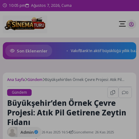
10:05 pm
Ağustos 7, 2026, Cuma
Son Eklenenler
 renkli dünyasında buluştu
VakıfBank’ın aktif büyüklüğü yıllık bazda yüzd
Ana Sayfa
Gündem
Büyükşehir’den Örnek Çevre Projesi: Atık Pil
Getirene Zeytin Fidanı
Gündem
0
Büyükşehir’den Örnek Çevre
Projesi: Atık Pil Getirene Zeytin
Fidanı
Admin
26 Kas 2025 16:54
Güncelleme: 26 Kas 2025