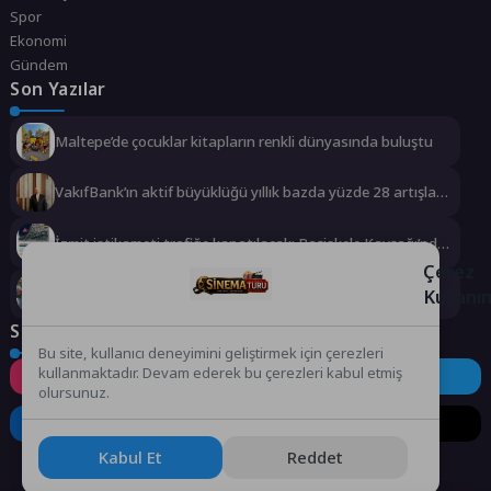
Spor
Ekonomi
Gündem
Son Yazılar
Maltepe’de çocuklar kitapların renkli dünyasında buluştu
VakıfBank’ın aktif büyüklüğü yıllık bazda yüzde 28 artışla
5,8 trilyon TL’yi aştı
İzmit istikameti trafiğe kapatılacak: Başiskele Kavşağı’nda
gece çalışması
Çerez
Sığacık’tan güçlü mesaj: “Deniz bizim, Sığacık hepimizin”
Kullanı
Sosyal Medya
Bu site, kullanıcı deneyimini geliştirmek için çerezleri
kullanmaktadır. Devam ederek bu çerezleri kabul etmiş
Instagram
Facebook
Twitter
olursunuz.
LinkedIn
YouTube
TikTok
Kabul Et
Reddet