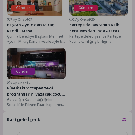
Gündem
Gündem
7 Ay Önce
27
2 Ay Önce
29
Başkan Aydın’dan Miraç
Kartepe’de Bayramın Kalbi
Kandili Mesajı
Kent Meydanı’nda Atacak
Çumra Belediye Başkanı Mehmet
Kartepe Belediyesi ve Kartepe
Aydın, Miraç Kandili vesilesiyle bir
Kaymakamlığı iş birliği ile
mesaj yayımlayarak tüm İslâm
düzenlenen, birlik, beraberlik ve
aleminin kandilini...
dayanışmanın en güzel...
Gündem
9 Ay Önce
23
Büyükakın: “Yapay zekâ
programlarını yazacak çocuk
Geleceğin Kodlandığı Şehir
benim şehrimden çıkacak”
Kocaeli’de Bilişim Fuarı kapılarını
açtı. Fuarın açılışında yeni
dünyada Kocaeli’nin güçlü
Rastgele İçerik
biçimde...