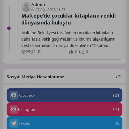
Admin
07 Ağu 2026 21:25
Maltepe’de çocuklar kitapların renkli
dünyasında buluştu
Maltepe Belediyesi tarafından çocukların kitaplarla
daha fazla vakit geçirmesini ve okuma alışkanlığının
desteklenmesini amacıyla düzenlenen “Okuma
Etkinliği”, ailelerin yoğun katılımıyla...
25
2 dk.
0
0
Sosyal Medya Hesaplarımız
Facebook
321
Instagram
341
Twitter
49