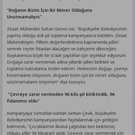
“Doğanın Bizim İçin Bir Nimet Olduğunu
Unutmamalıyız”
Ziraat Mühendisi Sultan Gemici ise, “Büyükşehir Belediyesi’nin
yapmış olduğu atık pil toplama kampanyasına katıldım. Ziraat
Mühendisiyim. Pillerin değerlendirilmesi kapsamında pilleri
vererek zeytin fidanları alacağım ve bahçeme dikeceğim.
Başkanımıza böyle bir icraat yaptıkları için teşekkür ediyorum.
Doğaya zarar vermemek adına yıllardır pilleri biriktirir ve
toplama noktalarına teslim ederim. Herkesten doğayı, çevreyi
korumalarını istiyorum, doğanın bizim için bir nimet olduğunu
unutmamalarını istiyorum” diye konuştu.
“Çevreye zarar vermeden 96 kilo pil biriktirdik, 96
fidanımız oldu”
Kampanyaya Soma’dan katılan Serkan Çevik, Büyükşehir
Belediyesi’nin kampanyasından faydalanmak için geldiğini
belirterek, “Çocuklarımın ilkokul çağından beri biriktirmiş
olduğu piller 96 kilogram geldi. Çevreye zarar vermemek için