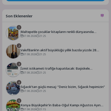
Son Eklenenler
1
Maltepe’de çocuklar kitapların renkli dünyasında
buluştu
07.08.2026
21:25
2
VakıfBank’ın aktif büyüklüğü yıllık bazda yüzde 28
07.08.2026
artışla 5,8 trilyon TL’yi aştı
21:25
3
İzmit istikameti trafiğe kapatılacak: Başiskele
Kavşağı’nda gece çalışması
07.08.2026
21:25
4
Sığacık’tan güçlü mesaj: “Deniz bizim, Sığacık hepimizin”
07.08.2026
21:25
5
Konya Büyükşehir’in Baba-Oğul Kampı Ağustos Ayında
da Devam Edecek
07.08.2026
21:15