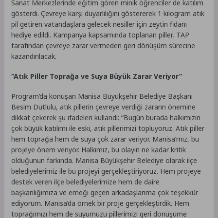
Sanat Merkezlerinde eğitim gören minik öğrenciler de katılım
gösterdi. Çevreye karşı duyarlılığını göstererek 1 kilogram atık
pil getiren vatandaşlara gelecek nesiller için zeytin fidanı
hediye edildi. Kampanya kapsamında toplanan piller, TAP
tarafından çevreye zarar vermeden geri dönüşüm sürecine
kazandırılacak.
“Atık Piller Toprağa ve Suya Büyük Zarar Veriyor”
Program’da konuşan Manisa Büyükşehir Belediye Başkanı
Besim Dutlulu, atık pillerin çevreye verdiği zararın önemine
dikkat çekerek şu ifadeleri kullandı: “Bugün burada halkımızın
çok büyük katılımı ile eski, atık pillerimizi topluyoruz. Atık piller
hem toprağa hem de suya çok zarar veriyor. Manisa’mız, bu
projeye önem veriyor. Halkımız, bu olayın ne kadar kritik
olduğunun farkında. Manisa Büyükşehir Belediye olarak ilçe
belediyelerimiz ile bu projeyi gerçekleştiriyoruz. Hem projeye
destek veren ilçe belediyelerimize hem de daire
başkanlığımıza ve emeği geçen arkadaşlarıma çok teşekkür
ediyorum. Manisa’da örnek bir proje gerçekleştirdik. Hem
toprağımızı hem de suyumuzu pillerimizi geri dönüşüme