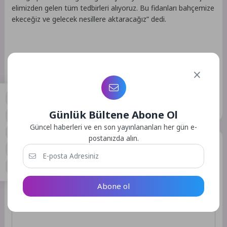
elimizden gelen tüm tedbirleri alıyoruz. Bu fidanları bahçemize
ekeceğiz ve gelecek nesillere aktaracağız” dedi.
Kaynak: (BYZHA) Beyaz Haber Ajansı
Etiketler :
Bu yazıya ait etiket bulunamadı.
Günlük Bültene Abone Ol
0
Güncel haberleri ve en son yayınlananları her gün e-
postanızda alın.
Bir Yorum Yazın
E-posta adresiniz yayınlanmayacak.
Gerekli alanlar
*
ile
işaretlenmişlerdir
Abone ol