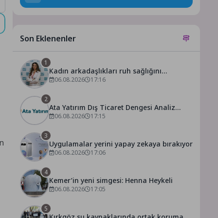
Son Eklenenler
1
Kadın arkadaşlıkları ruh sağlığını
güçlendiriyor!
06.08.2026
17:16
2
Ata Yatırım Dış Ticaret Dengesi Analiz
Raporunu Yayımladı
06.08.2026
17:15
3
ın
Uygulamalar yerini yapay zekaya bırakıyor
06.08.2026
17:06
4
Kemer’in yeni simgesi: Henna Heykeli
06.08.2026
17:05
5
Kırkgöz su kaynaklarında ortak koruma