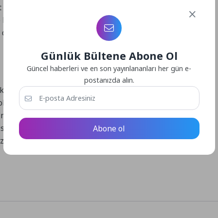
bariyeri imalatı yapıldı. Önceki yıllarda imalatı yapılan
to korkuluk ve motosiklet bariyeri uzunluğu 3000 metreye
li doğurması üzerine yapılan korkuluk montajı sayesinde,
Günlük Bültene Abone Ol
Güncel haberleri ve en son yayınlananları her gün e-
postanızda alın.
anlığı ekipleri tarafından yürütülen çalışma ile özellikle
 olduğu alanlara koruyucu oto korkuluklar yerleştirildi.
nı engellemek hem de vatandaşı olası kazalara karşı
ayesinde sürücüler, karşılaştıkları oto korkuluklar
Abone ol
aza ihtimalini azaltmada etken rol oynuyor
.