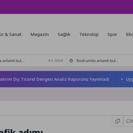
ür & Sanat
Magazin
Sağlık
Teknoloji
Spor
Ek
kitabı yeni baskısını Titanic Luxury Collection Bodrum’da kutladı
Bodrum’da anlamlı buluşma! Özgür Aras’ın çok konuşulan kitabı yeni baskısını Titanic Luxury Collection Bodrum’da kutladı
4 s. önce
 Dış Ticaret Dengesi Analiz Raporunu Yayımladı
Uygulamal
0
afik adımı