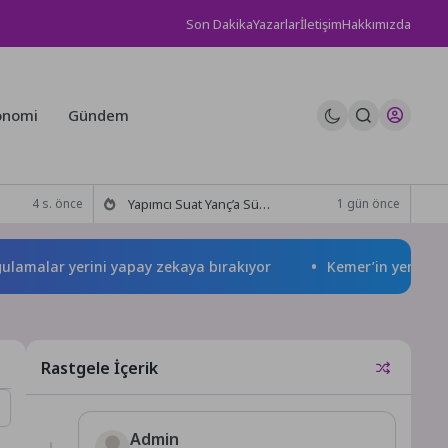
Son Dakika
Yazarlar
İletişim
Hakkımızda
onomi
Gündem
Yapımcı Suat Yanç’a Sürpriz Doğum Günü Kutlaması!
4 s. önce
1 gün önce
ar yerini yapay zekaya bırakıyor
Kemer’in yeni simgesi: 
Rastgele İçerik
Admin