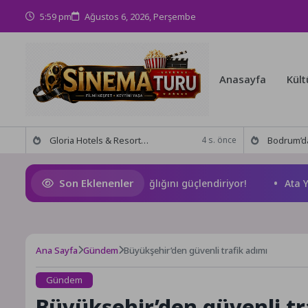
5:59 pm
Ağustos 6, 2026, Perşembe
Anasayfa
Kült
Gloria Hotels & Resorts, Ödüllü bar Panda & Sons ile unutulmaz bir Miksoloji Gecesine İmza Attı
Bodrum’da anlamlı buluşma! Özgür Aras’ın çok konuşulan 
4 s. önce
Son Eklenenler
dın arkadaşlıkları ruh sağlığını güçlendiriyor!
Ata Yatırım
Ana Sayfa
Gündem
Büyükşehir’den güvenli trafik adımı
Gündem
Büyükşehir’den güvenli tr