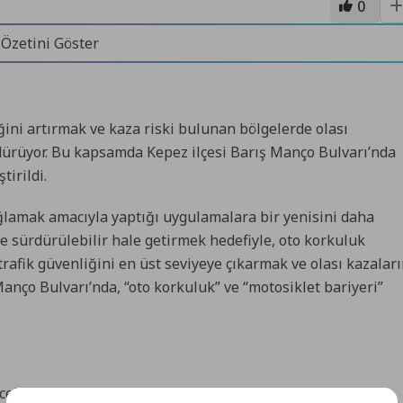
0
 Özetini Göster
ğini artırmak ve kaza riski bulunan bölgelerde olası
dürüyor. Bu kapsamda Kepez ilçesi Barış Manço Bulvarı’nda
tirildi.
ağlamak amacıyla yaptığı uygulamalara bir yenisini daha
ve sürdürülebilir hale getirmek hedefiyle, oto korkuluk
rafik güvenliğini en üst seviyeye çıkarmak ve olası kazalar
nço Bulvarı’nda, “oto korkuluk” ve “motosiklet bariyeri”
ncelemeler sonrasında başlatılan çalışmalarda Barış Manço