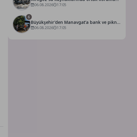
seferberliği
06.08.2026
17:05
6
Büyükşehir’den Manavgat’a bank ve piknik
masası desteği
06.08.2026
17:05