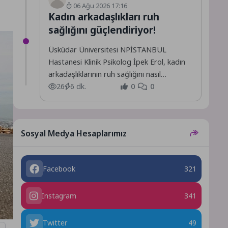
06 Ağu 2026 17:16
Kadın arkadaşlıkları ruh
sağlığını güçlendiriyor!
Üsküdar Üniversitesi NPİSTANBUL
Hastanesi Klinik Psikolog İpek Erol, kadın
arkadaşlıklarının ruh sağlığını nasıl
etkilediği, sağlıklı arkadaşlıklar ile sağlıksız
26
6 dk.
0
0
ilişkilerin ve...
Sosyal Medya Hesaplarımız
Facebook
321
Instagram
341
Twitter
49