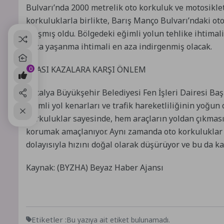
Bulvarı’nda 2000 metrelik oto korkuluk ve motosiklet 
korkuluklarla birlikte, Barış Manço Bulvarı’ndaki o
ulaşmış oldu. Bölgedeki eğimli yolun tehlike ihtima
kaza yaşanma ihtimali en aza indirgenmiş olacak.
OLASI KAZALARA KARŞI ÖNLEM
0
Antalya Büyükşehir Belediyesi Fen İşleri Dairesi Başk
eğimli yol kenarları ve trafik hareketliliğinin yoğun
Korkuluklar sayesinde, hem araçların yoldan çıkması
korumak amaçlanıyor. Aynı zamanda oto korkuluklar s
dolayısıyla hızını doğal olarak düşürüyor ve bu da k
Kaynak: (BYZHA) Beyaz Haber Ajansı
Etiketler :
Bu yazıya ait etiket bulunamadı.