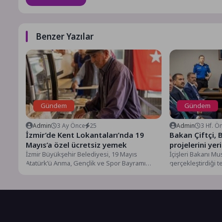
Benzer Yazılar
Gündem
Gündem
Admin
3 Ay Önce
25
Admin
3 Hf. Ö
İzmir’de Kent Lokantaları’nda 19
Bakan Çiftçi, 
Mayıs’a özel ücretsiz yemek
projelerini yer
İzmir Büyükşehir Belediyesi, 19 Mayıs
İçişleri Bakanı Mus
Atatürk’ü Anma, Gençlik ve Spor Bayramı
gerçekleştirdiği 
kapsamında Kent Lokantaları’nda yurttaşlara...
Büyükşehir Beledi
Fuarpark’ı (İzmit...