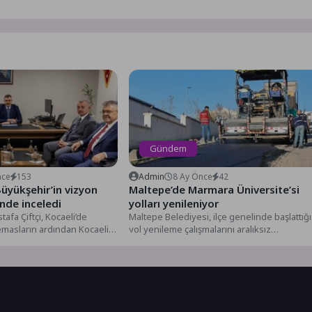
Gündem
nce
153
Admin
8 Ay Önce
42
Büyükşehir’in vizyon
Maltepe’de Marmara Üniversite’si
inde inceledi
yolları yenileniyor
tafa Çiftçi, Kocaeli’de
Maltepe Belediyesi, ilçe genelinde başlattığı
temasların ardından Kocaeli
yol yenileme çalışmalarını aralıksız
yesi’nin kente kazandırdığı
sürdürüyor. Fen İşleri Müdürlüğü’ne bağlı
ekiplerin...