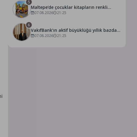
5
Maltepe’de çocuklar kitapların renkli
dünyasında buluştu
07.08.2026
21:25
6
VakıfBank’ın aktif büyüklüğü yıllık bazda
07.08.2026
21:25
yüzde 28 artışla 5,8 trilyon TL’yi aştı
mi