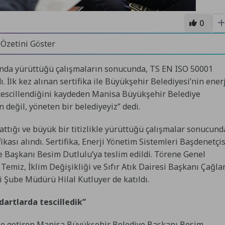
0
 Özetini Göster
ında yürüttüğü çalışmaların sonucunda, TS EN ISO 50001
. İlk kez alınan sertifika ile Büyükşehir Belediyesi’nin enerj
 tescillendiğini kaydeden Manisa Büyükşehir Belediye
n değil, yöneten bir belediyeyiz” dedi.
ttığı ve büyük bir titizlikle yürüttüğü çalışmalar sonucund
kası alındı. Sertifika, Enerji Yönetim Sistemleri Başdenetçis
Başkanı Besim Dutlulu’ya teslim edildi. Törene Genel
Temiz, İklim Değişikliği ve Sıfır Atık Dairesi Başkanı Çağla
i Şube Müdürü Hilal Kutluyer de katıldı.
dartlarda tescilledik”
ile getiren Manisa Büyükşehir Belediye Başkanı Besim