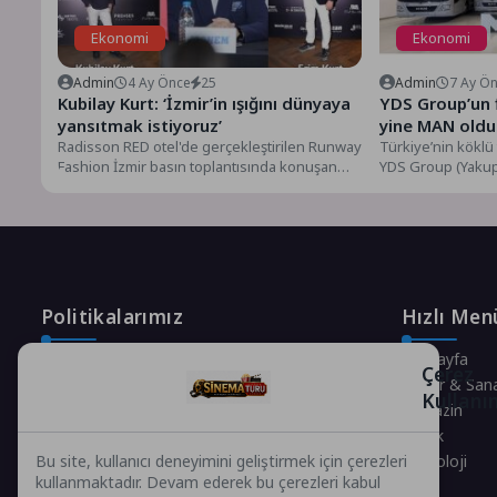
Ekonomi
Ekonomi
Admin
4 Ay Önce
25
Admin
7 Ay Ö
Kubilay Kurt: ‘İzmir’in ışığını dünyaya
YDS Group’un f
yansıtmak istiyoruz’
yine MAN oldu
Radisson RED otel'de gerçekleştirilen Runway
Türkiye’nin köklü 
Fashion İzmir basın toplantısında konuşan
YDS Group (Yakupo
Kubilay Kurt, markaların sadece reklamla...
yenileme yatırımın
Politikalarımız
Hızlı Men
Gizlilik Politikası
Anasayfa
Çerez
Çerez Politikası
Kültür & San
Kullanı
Telif Hakları Politikası
Magazin
İçerik Yönetimi
Sağlık
Teknoloji
Bu site, kullanıcı deneyimini geliştirmek için çerezleri
kullanmaktadır. Devam ederek bu çerezleri kabul
Spor