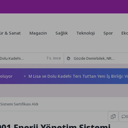
ür & Sanat
Magazin
Sağlık
Teknoloji
Spor
Ek
 Tut’tan Yeni İş Birliği: Vişne
Gözde Demirbilek, NR1 Magazin’de: ‘Son assolist olarak var olacağım!’
7 s. önce
M Lisa ve Dolu Kadehi Ters Tut’tan Yeni İş Birliği: Vişne
istemi Sertifikası Aldı
0
001 Enerji Yönetim Sistemi