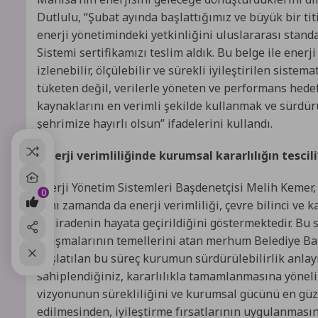
Dutlulu, “Şubat ayında başlattığımız ve büyük bir t
enerji yönetimindeki yetkinliğini uluslararası stand
Sistemi sertifikamızı teslim aldık. Bu belge ile enerj
izlenebilir, ölçülebilir ve sürekli iyileştirilen siste
tüketen değil, verilerle yöneten ve performans hedef
kaynaklarını en verimli şekilde kullanmak ve sürdürü
şehrimize hayırlı olsun” ifadelerini kullandı.
“Enerji verimliliğinde kurumsal kararlılığın tescili
Enerji Yönetim Sistemleri Başdenetçisi Melih Kemer, 
0
aynı zamanda da enerji verimliliği, çevre bilinci ve
bir iradenin hayata geçirildiğini göstermektedir. Bu
çalışmalarının temellerini atan merhum Belediye Başk
başlatılan bu süreç kurumun sürdürülebilirlik anlay
sahiplendiğiniz, kararlılıkla tamamlanmasına yönelik
vizyonunun sürekliliğini ve kurumsal gücünü en güze
edilmesinden, iyileştirme fırsatlarının uygulanmasın