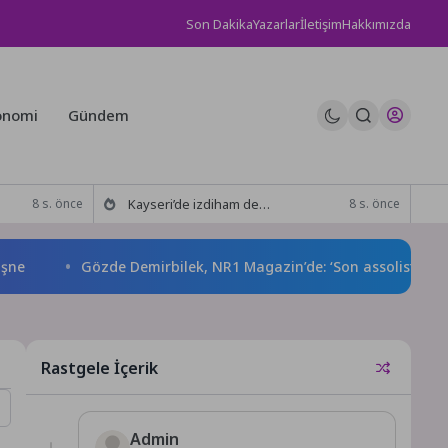
Son Dakika
Yazarlar
İletişim
Hakkımızda
onomi
Gündem
Kayseri’de izdiham değil, rekor vardı!
8 s. önce
8 s. önce
Gözde Demirbilek, NR1 Magazin’de: ‘Son assolist olarak var 
Rastgele İçerik
Admin