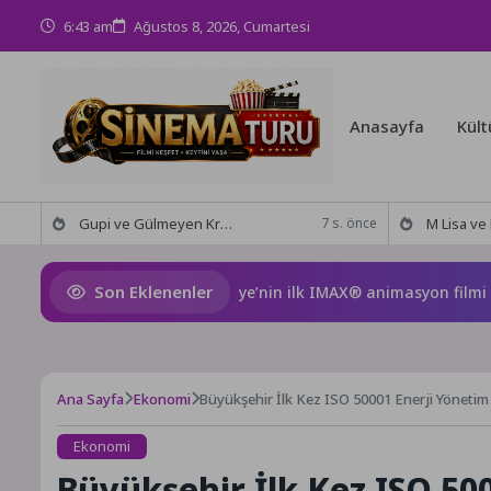
6:43 am
Ağustos 8, 2026, Cumartesi
Anasayfa
Kült
Gupi ve Gülmeyen Kral Türkiye’nin ilk IMAX® animasyon filmi oluyor
M Lisa ve Dolu Kadehi Ters
7 s. önce
Son Eklenenler
i ve Gülmeyen Kral Türkiye’nin ilk IMAX® animasyon filmi oluyor
Ana Sayfa
Ekonomi
Büyükşehir İlk Kez ISO 50001 Enerji Yönetim S
Ekonomi
Büyükşehir İlk Kez ISO 50