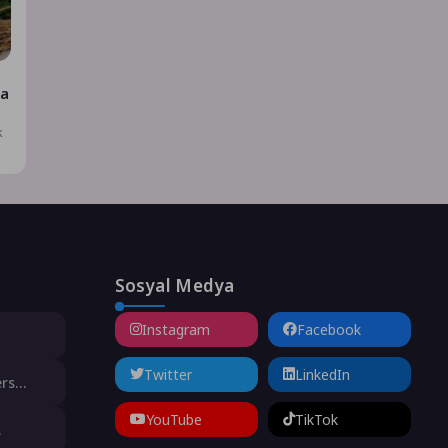
ya
k
Sosyal Medya
Instagram
Facebook
animasyon
Twitter
LinkedIn
ers
şne
YouTube
TikTok