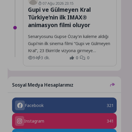
07 Ağu 2026 23:15
Gupi ve Gülmeyen Kral
Türkiye’nin ilk IMAX®
animasyon filmi oluyor
Senaryosunu Gupse Özay’ın kaleme aldığı
Gupi’nin ilk sinema filmi “Gupi ve Gülmeyen
Kral”, 23 Ekim’de vizyona girmeye
hazırlanıyor.
94
3 dk.
0
0
Sosyal Medya Hesaplarımız
Facebook
321
Instagram
341