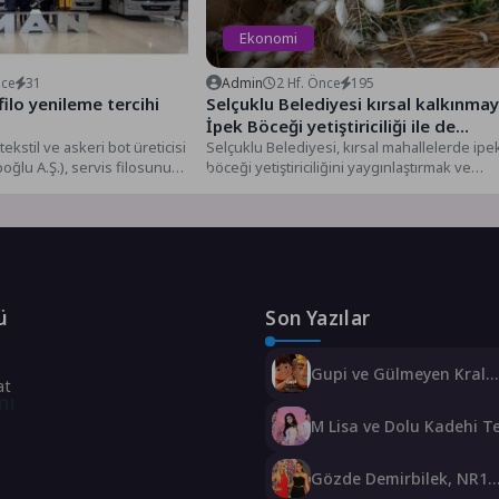
Ekonomi
nce
31
Admin
2 Hf. Önce
195
ilo yenileme tercihi
Selçuklu Belediyesi kırsal kalkınma
İpek Böceği yetiştiriciliği ile de
tekstil ve askeri bot üreticisi
destek olacak
Selçuklu Belediyesi, kırsal mahallelerde ipe
ğlu A.Ş.), servis filosunu
böceği yetiştiriciliğini yaygınlaştırmak ve
da...
geleneksel üretim kültürünü gelecek
nesillere aktarmak...
ü
Son Yazılar
Gupi ve Gülmeyen Kral
at
Türkiye’nin ilk IMAX® 
mı
filmi oluyor
M Lisa ve Dolu Kadehi T
Tut’tan Yeni İş Birliği: Vi
Gözde Demirbilek, NR1