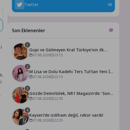
Twitter
49
Son Eklenenler
1
i
Gupi ve Gülmeyen Kral Türkiye’nin ilk
IMAX® animasyon filmi oluyor
07.08.2026
23:15
2
M Lisa ve Dolu Kadehi Ters Tut’tan Yeni İş
a,
Birliği: Vişne
07.08.2026
23:15
i
3
Gözde Demirbilek, NR1 Magazin’de: ‘Son
r
assolist olarak var olacağım!’
07.08.2026
22:35
4
Kayseri’de izdiham değil, rekor vardı!
07.08.2026
22:35