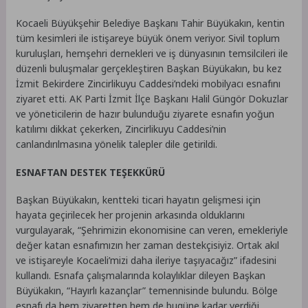
Kocaeli Büyükşehir Belediye Başkanı Tahir Büyükakın, kentin
tüm kesimleri ile istişareye büyük önem veriyor. Sivil toplum
kuruluşları, hemşehri dernekleri ve iş dünyasının temsilcileri ile
düzenli buluşmalar gerçekleştiren Başkan Büyükakın, bu kez
İzmit Bekirdere Zincirlikuyu Caddesi’ndeki mobilyacı esnafını
ziyaret etti. AK Parti İzmit İlçe Başkanı Halil Güngör Dokuzlar
ve yöneticilerin de hazır bulunduğu ziyarete esnafın yoğun
katılımı dikkat çekerken, Zincirlikuyu Caddesi’nin
canlandırılmasına yönelik talepler dile getirildi.
ESNAFTAN DESTEK TEŞEKKÜRÜ
Başkan Büyükakın, kentteki ticari hayatın gelişmesi için
hayata geçirilecek her projenin arkasında olduklarını
vurgulayarak, “Şehrimizin ekonomisine can veren, emekleriyle
değer katan esnafımızın her zaman destekçisiyiz. Ortak akıl
ve istişareyle Kocaeli’mizi daha ileriye taşıyacağız” ifadesini
kullandı. Esnafa çalışmalarında kolaylıklar dileyen Başkan
Büyükakın, “Hayırlı kazançlar” temennisinde bulundu. Bölge
esnafı da hem ziyaretten hem de bugüne kadar verdiği