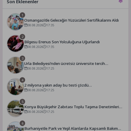
Son Eklenenler
1
Osmangazi’de Geleceğin Yüzücüleri Sertifikalarını Aldı
08.08.2026
17:35
2
Bilgesu Erenus Son Yolculuğuna Uğurlandı
08.08.2026
17:35
3
Urla Belediyesi’nden ücretsiz üniversite tercih
danışmanlığı
08.08.2026
17:25
4
2 milyona yakın aday bu testi çözdü…
08.08.2026
17:25
5
Konya Büyükşehir Zabıtası Toplu Taşıma Denetimlerini
Sürdürüyor
08.08.2026
17:25
6
Burhaniye’de Park ve Yeşil Alanlarda Kapsamlı Bakım