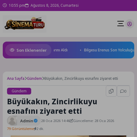
10:55 pm
Ağustos 8, 2026, Cumartesi
Son Eklenenler
eğin Yüzücüleri Sertifikalarını Aldı
Bilgesu Erenus Son Yolculuğuna U
Ana Sayfa
Gündem
Büyükakın, Zincirlikuyu esnafını ziyaret etti
Gündem
0
Büyükakın, Zincirlikuyu
esnafını ziyaret etti
Admin
28 Oca 2026 14:46
Güncelleme: 28 Oca 2026
79 Görüntüleme
2 dk.