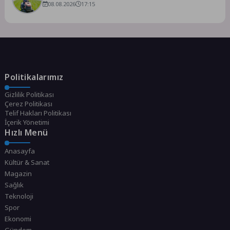
Çalışmaları Sürüyor
08.08.2026
17:15
Politikalarımız
Gizlilik Politikası
Çerez Politikası
Telif Hakları Politikası
İçerik Yönetimi
Hızlı Menü
Anasayfa
Kültür & Sanat
Magazin
Sağlık
Teknoloji
Spor
Ekonomi
Gündem