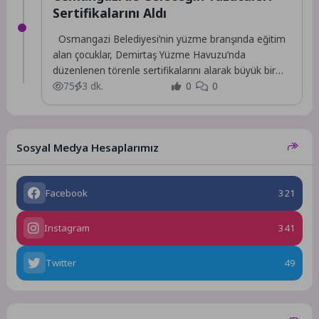
Sertifikalarını Aldı
Osmangazi Belediyesi’nin yüzme branşında eğitim
alan çocuklar, Demirtaş Yüzme Havuzu’nda
düzenlenen törenle sertifikalarını alarak büyük bir
mutluluk yaşadı.
75
3 dk.
0
0
Sosyal Medya Hesaplarımız
Facebook
321
Instagram
341
Twitter
49