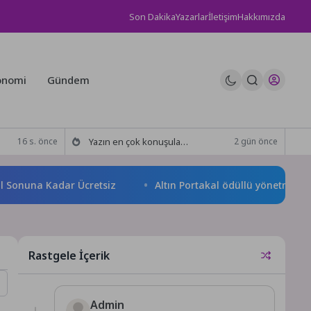
Son Dakika
Yazarlar
İletişim
Hakkımızda
onomi
Gündem
Yazın en çok konuşulan tatil kareleri bu sezon Ethno Belek’ten geldi
16 s. önce
2 gün önce
una Kadar Ücretsiz
Altın Portakal ödüllü yönetmen jüri ba
Rastgele İçerik
Admin