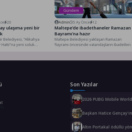
Gündem
nce
20
Admin
5 Ay Önce
12
vay ulaşıma yeni bir
Maltepe’de ibadethaneler Ramazan
ek
Bayramı’na hazır
r Belediyesi, “Alikahya
Maltepe Belediyesi yaklaşan Ramazan
Hattı”na yeni soluk
Bayramı öncesinde vatandaşların ibadetlerin
lemeyi yakın zamanda
temiz ve huzurlu bir ortamda
..
gerçekleştirebilmeleri için...
ü
Son Yazılar
2026 PUBG Mobile Worl
at
Heyecanı Paris’te Başlıyo
mı
Başkan Hatice Gençay’ı
Önerisiyle Akyeniköy D
Salonu Yıl Sonuna Kada
Altın Portakal ödüllü y
Ücretsiz