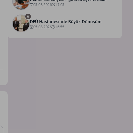
toplantısı yapıldı
05.08.2026
17:05
6
DEÜ Hastanesinde Büyük Dönüşüm
05.08.2026
16:55