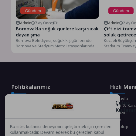
Gündem
Gündem
Admin
7 Ay Önce
31
Admin
2 Ay Ö
Bornova’da soğuk günlere karşı sıcak
Çift dizi tram
dayanışma
soluk getirec
Bornova Belediyesi, soğuk kış günlerinde
Kocaeli Büyükşehi
Bornova ve Stadyum Metro istasyonlarında
Stadyum Tramvay 
sıcak çorba ve su ikram...
getirecek düzen
hayata geçirecek..
Politikalarımız
Hızlı Men
Gizlilik Politikası
Anasayfa
Çerez
Çerez Politikası
Kültür & San
Kullanı
Telif Hakları Politikası
Magazin
İçerik Yönetimi
Sağlık
Teknoloji
Bu site, kullanıcı deneyimini geliştirmek için çerezleri
kullanmaktadır. Devam ederek bu çerezleri kabul
Spor