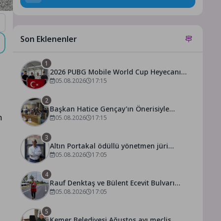
Son Eklenenler
1
2026 PUBG Mobile World Cup Heyecanı
Paris’te Başlıyor
05.08.2026
17:15
2
Başkan Hatice Gençay’ın Önerisiyle
m
Akyeniköy Düğün Salonu Yıl Sonuna Kadar
05.08.2026
17:15
Ücretsiz
3
Altın Portakal ödüllü yönetmen jüri
başkanı oldu
05.08.2026
17:05
4
Rauf Denktaş ve Bülent Ecevit Bulvarı
yolları asfaltlanıyor
05.08.2026
17:05
5
Kemer Belediyesi Ağustos ayı meclis