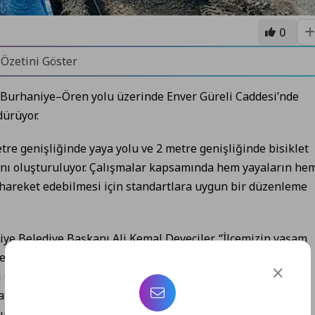
0
 Özetini Göster
, Burhaniye–Ören yolu üzerinde Enver Güreli Caddesi’nde
dürüyor.
e genişliğinde yaya yolu ve 2 metre genişliğinde bisiklet
anı oluşturuluyor. Çalışmalar kapsamında hem yayaların he
i hareket edebilmesi için standartlara uygun bir düzenleme
ye Belediye Başkanı Ali Kemal Deveciler, “İlçemizin yaşam
enli, keyifli bir ulaşım deneyimi sunmak amacıyla
i Caddesi’nde hayata geçireceğimiz yaya ve bisiklet yolu
kı sağlayacak. Ayrıca, bu projeyle hem çevreci ulaşımı
na değer katacağız. Çalışmalarımızı en kısa sürede