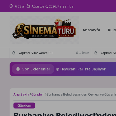
6:28 am
Ağustos 6, 2026, Perşembe
Anasayfa
Kült
Yapımcı Suat Yanç’a Sürpriz Doğum Günü Kutlaması!
Yapımcı Suat Yanç’a Sü
16 s. önce
Son Eklenenler
026 PUBG Mobile World Cup Heyecanı Paris’te Başlıyor
Baş
Ana Sayfa
Gündem
Burhaniye Belediyesi’nden Çevreci ve Güvenli
Gündem
Burhaniye Belediyesi’nden