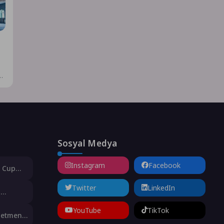
i
Sosyal Medya
Instagram
Facebook
d Cup
r
Twitter
LinkedIn
n
üğün
YouTube
TikTok
r
önetmen