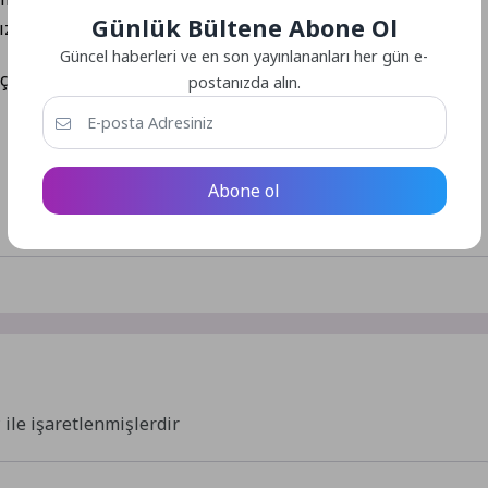
Günlük Bültene Abone Ol
.” dedi.
Güncel haberleri ve en son yayınlananları her gün e-
çalışmalarını program dahilinde aralıksız sürdürüyor.
postanızda alın.
Abone ol
*
ile işaretlenmişlerdir