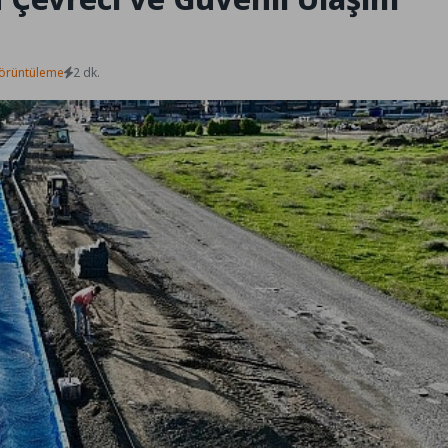
örüntüleme
2 dk.