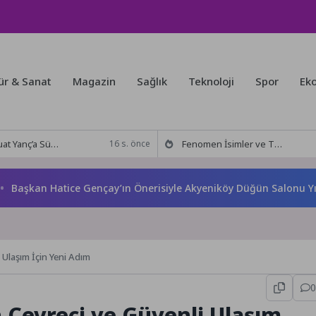
ür & Sanat
Magazin
Sağlık
Teknoloji
Spor
Ek
rpriz Doğum Günü Kutlaması!
Fenomen İsimler ve Tivorlu İsmail Aynı Filmde Buluştu! !Kozalak Devri! 7 Ağustos’ta Vizyonda
16 s. önce
kan Hatice Gençay’ın Önerisiyle Akyeniköy Düğün Salonu Yıl Son
 Ulaşım İçin Yeni Adım
0
 Çevreci ve Güvenli Ulaşım