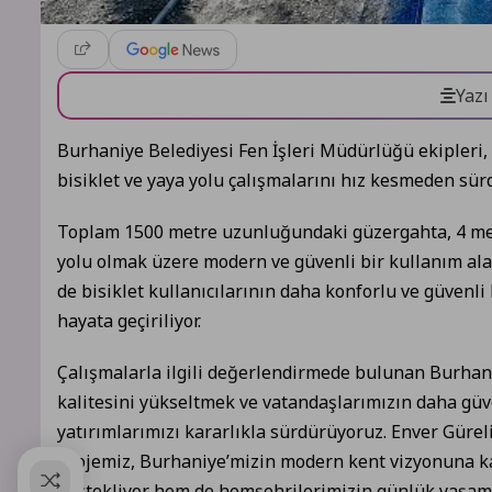
Yazı
Burhaniye Belediyesi Fen İşleri Müdürlüğü ekipleri
bisiklet ve yaya yolu çalışmalarını hız kesmeden sür
Toplam 1500 metre uzunluğundaki güzergahta, 4 metr
yolu olmak üzere modern ve güvenli bir kullanım al
de bisiklet kullanıcılarının daha konforlu ve güvenl
hayata geçiriliyor.
Çalışmalarla ilgili değerlendirmede bulunan Burhani
kalitesini yükseltmek ve vatandaşlarımızın daha güv
yatırımlarımızı kararlıkla sürdürüyoruz. Enver Gürel
projemiz, Burhaniye’mizin modern kent vizyonuna kat
destekliyor hem de hemşehrilerimizin günlük yaşamı