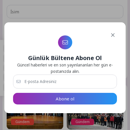
Daha sonraki yorumlarımda kullanılması için adım, e-posta
adresim ve site adresim bu tarayıcıya kaydedilsin.
Günlük Bültene Abone Ol
0
Güncel haberleri ve en son yayınlananları her gün e-
GÖNDER
postanızda alın.
Benzer Yazılar
Abone ol
Gündem
Gündem