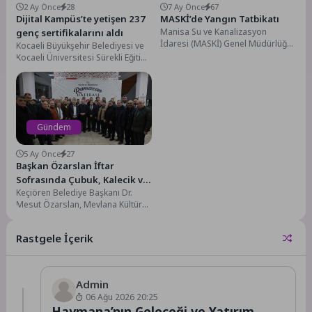
2 Ay Önce
28
7 Ay Önce
67
Dijital Kampüs’te yetişen 237
MASKİ’de Yangın Tatbikatı
Manisa Su ve Kanalizasyon
genç sertifikalarını aldı
İdaresi (MASKİ) Genel Müdürlüğü,
Kocaeli Büyükşehir Belediyesi ve
acil durum anında çalışanların
Kocaeli Üniversitesi Sürekli Eğitim
hizmet binasından tahliyesini...
Merkezi işbirliğiyle yürütülen
“Dijital Kampüs Eğitim
Programları”...
Gündem
5 Ay Önce
27
Başkan Özarslan İftar
Sofrasında Çubuk, Kalecik ve
Keçiören Belediye Başkanı Dr.
Akyurtlularla Buluştu
Mesut Özarslan, Mevlana Kültür
Merkezi’nde düzenlenen iftar
programında Ankara’nın
Rastgele İçerik
ilçelerinden Çubuk, Kalecik...
Admin
06 Ağu 2026 20:25
Haymana’nın Geleceği ve Yatırım