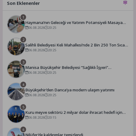
Son Eklenenler
1
Haymana’nın Geleceği ve Yatırım Potansiyeli Masaya
Yatırıldı
06.08.2026
20:25
2
Salihli Belediyesi Keli Mahallesi’nde 2 Bin 250 Ton Sıcak
Asfalt Çalışmasını Tamamladı
06.08.2026
20:25
3
Manisa Büyükşehir Belediyesi “Sağlıklı İşyeri”
Sertifikasını Aldı
06.08.2026
20:25
4
Büyükşehir’den Darıca’ya modern ulaşım yatırımı
06.08.2026
20:25
5
Kuru meyve sektörü 2 milyar dolar ihracat hedefi için
Ankara’dan destek istedi
06.08.2026
20:15
6
Nilüfer’de kaldırımlar temizlendi