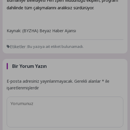
Burhaniye Belediyesi Fen İşleri Müdürlüğü ekipleri, program
dahilinde tüm çalışmalarını aralıksız sürdürüyor.
Kaynak: (BYZHA) Beyaz Haber Ajansı
Etiketler :
Bu yazıya ait etiket bulunamadı.
Bir Yorum Yazın
E-posta adresiniz yayınlanmayacak.
Gerekli alanlar
*
ile
işaretlenmişlerdir