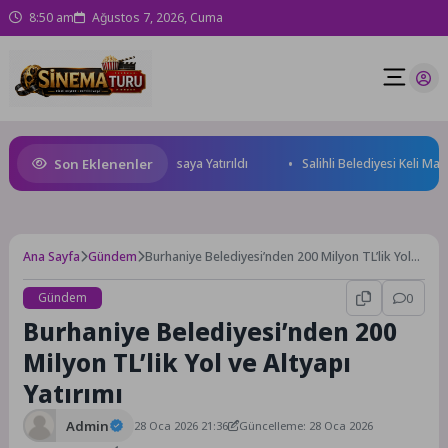
8:50 am
Ağustos 7, 2026, Cuma
Son Eklenenler
 ve Yatırım Potansiyeli Masaya Yatırıldı
Salihli Belediyesi Keli Mahal
Ana Sayfa
Gündem
Burhaniye Belediyesi’nden 200 Milyon TL’lik Yol
ve Altyapı Yatırımı
Gündem
0
Burhaniye Belediyesi’nden 200
Milyon TL’lik Yol ve Altyapı
Yatırımı
Admin
28 Oca 2026 21:36
Güncelleme: 28 Oca 2026