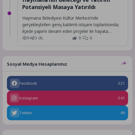
Potansiyeli Masaya Yatırıldı
Haymana Belediyesi Kültür Merkezi’nde
gerçekleştirilen geniş katılımlı istişare toplantısında;
ilçede yapımı devam eden projeler ile hayata
geçirilmesi planlanan yeni yatırımlar,...
94
3 dk.
0
0
Sosyal Medya Hesaplarımız
Facebook
321
Instagram
341
Twitter
49