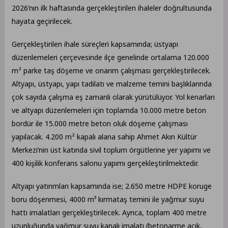
2026’nın ilk haftasında gerçekleştirilen ihaleler doğrultusunda
hayata geçirilecek.
Gerçekleştirilen ihale süreçleri kapsamında; üstyapı
düzenlemeleri çerçevesinde ilçe genelinde ortalama 120.000
m² parke taş döşeme ve onarım çalışması gerçekleştirilecek.
Altyapı, üstyapı, yapı tadilatı ve malzeme temini başlıklarında
çok sayıda çalışma eş zamanlı olarak yürütülüyor. Yol kenarları
ve altyapı düzenlemeleri için toplamda 10.000 metre beton
bordür ile 15.000 metre beton oluk döşeme çalışması
yapılacak. 4.200 m² kapalı alana sahip Ahmet Akın Kültür
Merkezi’nin üst katında sivil toplum örgütlerine yer yapımı ve
400 kişilik konferans salonu yapımı gerçekleştirilmektedir.
Altyapı yatırımları kapsamında ise; 2.650 metre HDPE koruge
boru döşenmesi, 4000 m³ kırmataş temini ile yağmur suyu
hattı imalatları gerçekleştirilecek. Ayrıca, toplam 400 metre
uzunluğunda yağmur suyu kanalı imalatı (betonarme açık,