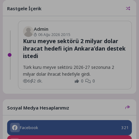
‘Toprağın Belleği’ başlıklı
Rastgele İçerik
söyleşide, Prof. Dr. Cumhur...
Admin
06 Ağu 2026 20:15
Kuru meyve sektörü 2 milyar dolar
ihracat hedefi için Ankara’dan destek
istedi
Türk kuru meyve sektörü 2026-27 sezonuna 2
milyar dolar ihracat hedefiyle girdi.
6
2 dk.
0
0
Sosyal Medya Hesaplarımız
Facebook
321