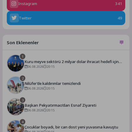
Instagram
341
Twitter
49
Son Eklenenler
1
Kuru meyve sektörü 2 milyar dolar ihracat hedefi için
Ankara’dan destek istedi
06.08.2026
20:15
2
Nilüfer’de kaldırımlar temizlendi
06.08.2026
20:15
3
Başkan Pekyatırmacı’dan Esnaf Ziyareti
06.08.2026
20:15
4
Çocuklar boyadı, bir can dost yeni yuvasına kavuştu
06.08.2026
20:15