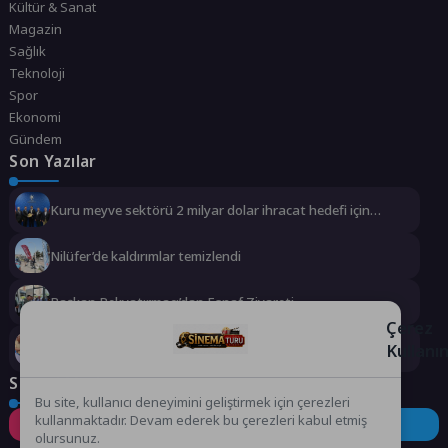
Kültür & Sanat
Magazin
Sağlık
Teknoloji
Spor
Ekonomi
Gündem
Son Yazılar
Kuru meyve sektörü 2 milyar dolar ihracat hedefi için
Ankara’dan destek istedi
Nilüfer’de kaldırımlar temizlendi
Başkan Pekyatırmacı’dan Esnaf Ziyareti
Çerez
Kullanı
Çocuklar boyadı, bir can dost yeni yuvasına kavuştu
Sosyal Medya
Bu site, kullanıcı deneyimini geliştirmek için çerezleri
kullanmaktadır. Devam ederek bu çerezleri kabul etmiş
Instagram
Facebook
Twitter
olursunuz.