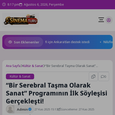
8:17 pm
Ağustos 6, 2026, Perşembe
Son Eklenenler
 milyar dolar ihracat hedefi için Ankara’dan destek istedi
Nilüfer’de k
Ana Sayfa
Kültür & Sanat
“Bir Serebral Taşma Olarak Sanat”
Programının İlk Söyleşisi Gerçekleşti!
Kültür & Sanat
0
“Bir Serebral Taşma Olarak
Sanat” Programının İlk Söyleşisi
Gerçekleşti!
Admin
27 Kas 2025 15:13
Güncelleme: 27 Kas 2025