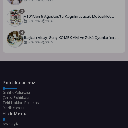
5
A101’den 6 Ağustos’ta Kaçırılmayacak Motosiklet
Fırsatı
06.08.2026
20:06
6
Başkan Altay, Genç KOMEK Akıl ve Zekâ Oyunları’nın
Final Turunda Öğrencilerin Heyecanını Paylaştı
06.08.2026
20:05
Politikalarımız
Gizlilik Politikası
Çerez Politikası
Telif Hakları Politikası
İçerik Yönetimi
Hızlı Menü
Anasayfa