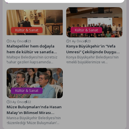
Benzer Yazılar
Kültür & Sanat
Kültür & Sanat
3 Ay Önce
23
1 Ay Önce
23
Maltepeliler hem doğayla
Konya Büyükşehir’in “Vefa
hem de kültür ve sanatla
Umresi” Çekilişinde Duygu
Maltepe Belediyesi’nin ücretsiz
Konya Büyükşehir Belediyesi'nin
dolu bir gün geçirdi
Dolu Anlar Yaşandı
bahar gezileri kapsamında
emekli büyüklerimize ve
Maltepeliler, İstanbul’un simge
kahraman gazilerimize yönelik
noktalarında doğa ve kültürle iç
hayata geçirdiği "Vefa Umresi"
içe...
projesinde kutsal...
Kültür & Sanat
3 Ay Önce
22
Müze Buluşmaları’nda Hasan
Malay’ın Bilimsel Mirası
Manisa Büyükşehir Belediyesi’nin
Konuşuldu
düzenlediği ‘Müze Buluşmaları’
kapsamında gerçekleştirilen