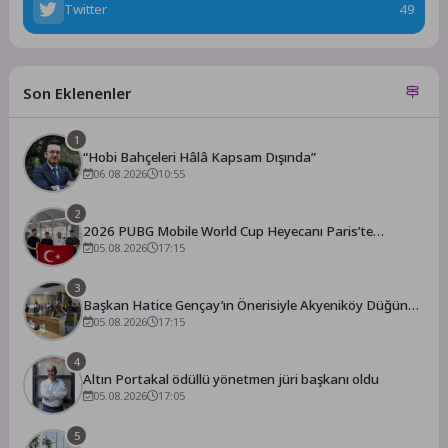
Twitter
49
Son Eklenenler
1
“Hobi Bahçeleri Hâlâ Kapsam Dışında”
06.08.2026
10:55
2
2026 PUBG Mobile World Cup Heyecanı Paris’te
Başlıyor
05.08.2026
17:15
3
Başkan Hatice Gençay’ın Önerisiyle Akyeniköy Düğün
Salonu Yıl Sonuna Kadar Ücretsiz
05.08.2026
17:15
4
Altın Portakal ödüllü yönetmen jüri başkanı oldu
05.08.2026
17:05
5