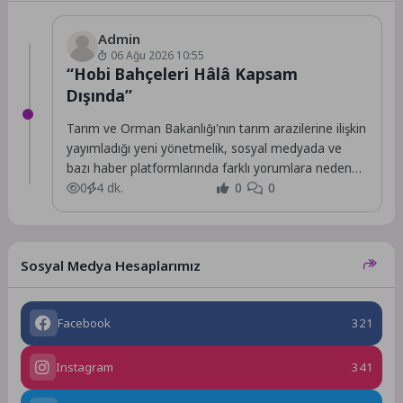
Admin
06 Ağu 2026 10:55
“Hobi Bahçeleri Hâlâ Kapsam
Dışında”
Tarım ve Orman Bakanlığı'nın tarım arazilerine ilişkin
yayımladığı yeni yönetmelik, sosyal medyada ve
bazı haber platformlarında farklı yorumlara neden
oldu.
0
4 dk.
0
0
Sosyal Medya Hesaplarımız
Facebook
321
Instagram
341