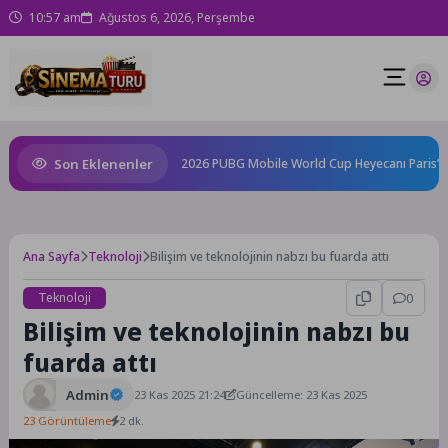
10:57 am
Ağustos 6, 2026, Perşembe
Son Eklenenler
lâ Kapsam Dışında”
2026 PUBG Mobile World Cup Heyecanı Paris’te Baş
Ana Sayfa
Teknoloji
Bilişim ve teknolojinin nabzı bu fuarda attı
Teknoloji
0
Bilişim ve teknolojinin nabzı bu
fuarda attı
Admin
23 Kas 2025 21:24
Güncelleme: 23 Kas 2025
23 Görüntüleme
2 dk.