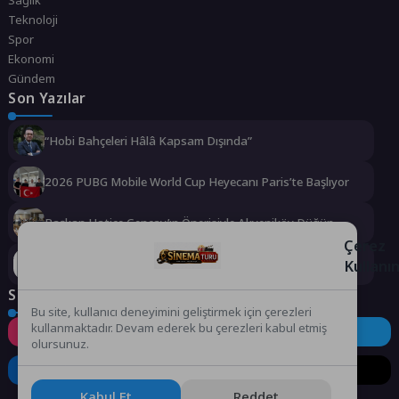
Teknoloji
Spor
Ekonomi
Gündem
Son Yazılar
“Hobi Bahçeleri Hâlâ Kapsam Dışında”
2026 PUBG Mobile World Cup Heyecanı Paris’te Başlıyor
Başkan Hatice Gençay’ın Önerisiyle Akyeniköy Düğün
Salonu Yıl Sonuna Kadar Ücretsiz
Çerez
Kullanı
Altın Portakal ödüllü yönetmen jüri başkanı oldu
Sosyal Medya
Bu site, kullanıcı deneyimini geliştirmek için çerezleri
kullanmaktadır. Devam ederek bu çerezleri kabul etmiş
Instagram
Facebook
Twitter
olursunuz.
LinkedIn
YouTube
TikTok
Kabul Et
Reddet