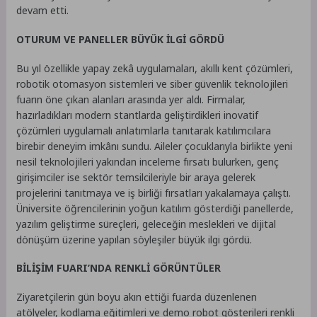
devam etti.
OTURUM VE PANELLER BÜYÜK İLGİ GÖRDÜ
Bu yıl özellikle yapay zekâ uygulamaları, akıllı kent çözümleri,
robotik otomasyon sistemleri ve siber güvenlik teknolojileri
fuarın öne çıkan alanları arasında yer aldı. Firmalar,
hazırladıkları modern stantlarda geliştirdikleri inovatif
çözümleri uygulamalı anlatımlarla tanıtarak katılımcılara
birebir deneyim imkânı sundu. Aileler çocuklarıyla birlikte yeni
nesil teknolojileri yakından inceleme fırsatı bulurken, genç
girişimciler ise sektör temsilcileriyle bir araya gelerek
projelerini tanıtmaya ve iş birliği fırsatları yakalamaya çalıştı.
Üniversite öğrencilerinin yoğun katılım gösterdiği panellerde,
yazılım geliştirme süreçleri, geleceğin meslekleri ve dijital
dönüşüm üzerine yapılan söyleşiler büyük ilgi gördü.
BİLİŞİM FUARI’NDA RENKLİ GÖRÜNTÜLER
Ziyaretçilerin gün boyu akın ettiği fuarda düzenlenen
atölyeler, kodlama eğitimleri ve demo robot gösterileri renkli