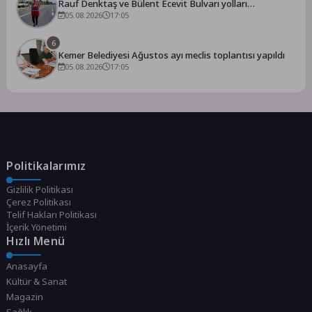
Rauf Denktaş ve Bülent Ecevit Bulvarı yolları
asfaltlanıyor
05.08.2026
17:05
6
Kemer Belediyesi Ağustos ayı meclis toplantısı yapıldı
05.08.2026
17:05
Politikalarımız
Gizlilik Politikası
Çerez Politikası
Telif Hakları Politikası
İçerik Yönetimi
Hızlı Menü
Anasayfa
Kültür & Sanat
Magazin
Sağlık