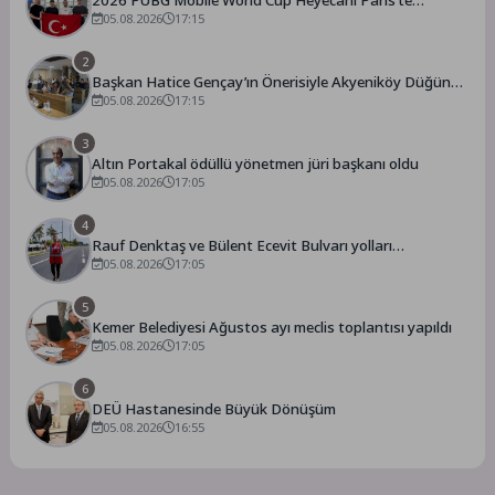
Başlıyor
05.08.2026
17:15
2
Başkan Hatice Gençay’ın Önerisiyle Akyeniköy Düğün
Salonu Yıl Sonuna Kadar Ücretsiz
05.08.2026
17:15
3
Altın Portakal ödüllü yönetmen jüri başkanı oldu
05.08.2026
17:05
4
Rauf Denktaş ve Bülent Ecevit Bulvarı yolları
asfaltlanıyor
05.08.2026
17:05
5
Kemer Belediyesi Ağustos ayı meclis toplantısı yapıldı
05.08.2026
17:05
6
DEÜ Hastanesinde Büyük Dönüşüm
05.08.2026
16:55