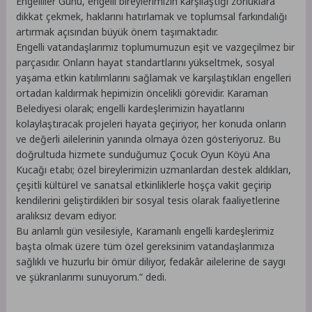
Engelliler Günü, engelli bireylerimizin karşılaştığı zorluklara
dikkat çekmek, haklarını hatırlamak ve toplumsal farkındalığı
artırmak açısından büyük önem taşımaktadır.
Engelli vatandaşlarımız toplumumuzun eşit ve vazgeçilmez bir
parçasıdır. Onların hayat standartlarını yükseltmek, sosyal
yaşama etkin katılımlarını sağlamak ve karşılaştıkları engelleri
ortadan kaldırmak hepimizin öncelikli görevidir. Karaman
Belediyesi olarak; engelli kardeşlerimizin hayatlarını
kolaylaştıracak projeleri hayata geçiriyor, her konuda onların
ve değerli ailelerinin yanında olmaya özen gösteriyoruz. Bu
doğrultuda hizmete sunduğumuz Çocuk Oyun Köyü Ana
Kucağı etabı; özel bireylerimizin uzmanlardan destek aldıkları,
çeşitli kültürel ve sanatsal etkinliklerle hoşça vakit geçirip
kendilerini geliştirdikleri bir sosyal tesis olarak faaliyetlerine
aralıksız devam ediyor.
Bu anlamlı gün vesilesiyle, Karamanlı engelli kardeşlerimiz
başta olmak üzere tüm özel gereksinim vatandaşlarımıza
sağlıklı ve huzurlu bir ömür diliyor, fedakâr ailelerine de saygı
ve şükranlarımı sunuyorum.” dedi.