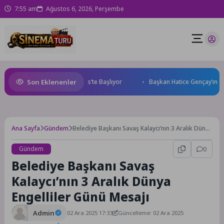
7:55 am
Ağustos 6, 2026, Perşembe
Son Eklenenler
e World Cup Heyecanı Paris’te Başlıyor
Başkan Hatice Gençay’ın Öner
Ana Sayfa
Gündem
Belediye Başkanı Savaş Kalaycı’nın 3 Aralık Dünya
Engelliler Günü Mesajı
Gündem
0
Belediye Başkanı Savaş
Kalaycı’nın 3 Aralık Dünya
Engelliler Günü Mesajı
Admin
02 Ara 2025 17:33
Güncelleme: 02 Ara 2025