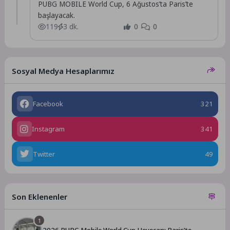
PUBG MOBILE World Cup, 6 Ağustos’ta Paris’te
başlayacak.
119
3 dk.
0
0
Sosyal Medya Hesaplarımız
Facebook
321
Instagram
341
Twitter
49
Son Eklenenler
1
2026 PUBG Mobile World Cup Heyecanı Paris’te