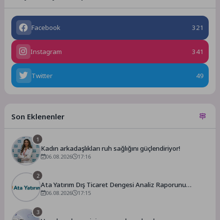
Facebook
321
Instagram
341
Twitter
49
Son Eklenenler
1
Kadın arkadaşlıkları ruh sağlığını güçlendiriyor!
06.08.2026
17:16
2
Ata Yatırım Dış Ticaret Dengesi Analiz Raporunu
Yayımladı
06.08.2026
17:15
3