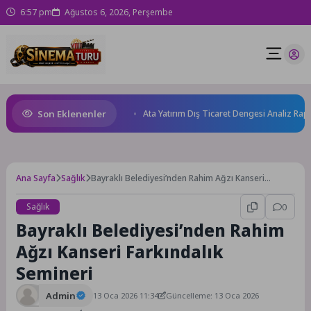
6:57 pm
Ağustos 6, 2026, Perşembe
Son Eklenenler
 sağlığını güçlendiriyor!
Ata Yatırım Dış Ticaret Dengesi Analiz Raporu
Ana Sayfa
Sağlık
Bayraklı Belediyesi’nden Rahim Ağzı Kanseri
Farkındalık Semineri
Sağlık
0
Bayraklı Belediyesi’nden Rahim
Ağzı Kanseri Farkındalık
Semineri
Admin
13 Oca 2026 11:34
Güncelleme: 13 Oca 2026