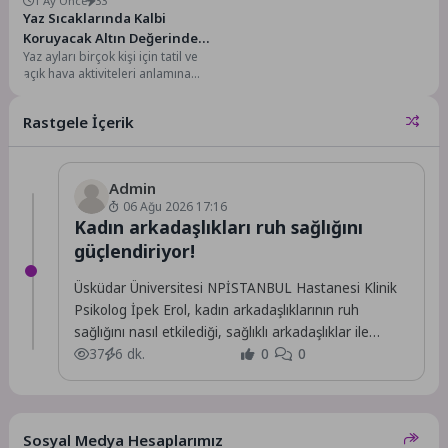
1 Ay Önce
33
Yaz Sıcaklarında Kalbi
Koruyacak Altın Değerinde
Yaz ayları birçok kişi için tatil ve
Öneriler
açık hava aktiviteleri anlamına
gelse de artan sıcaklıklar...
Rastgele İçerik
Admin
06 Ağu 2026 17:16
Kadın arkadaşlıkları ruh sağlığını
güçlendiriyor!
Üsküdar Üniversitesi NPİSTANBUL Hastanesi Klinik
Psikolog İpek Erol, kadın arkadaşlıklarının ruh
sağlığını nasıl etkilediği, sağlıklı arkadaşlıklar ile
sağlıksız ilişkilerin ve...
37
6 dk.
0
0
Sosyal Medya Hesaplarımız