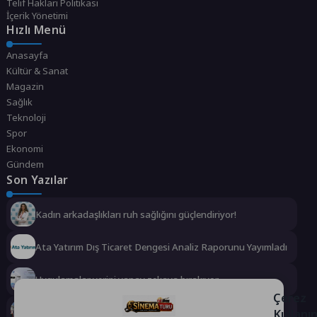
Telif Hakları Politikası
İçerik Yönetimi
Hızlı Menü
Anasayfa
Kültür & Sanat
Magazin
Sağlık
Teknoloji
Spor
Ekonomi
Gündem
Son Yazılar
Kadın arkadaşlıkları ruh sağlığını güçlendiriyor!
Ata Yatırım Dış Ticaret Dengesi Analiz Raporunu Yayımladı
Uygulamalar yerini yapay zekaya bırakıyor
Çerez
Kullanı
Kemer’in yeni simgesi: Henna Heykeli