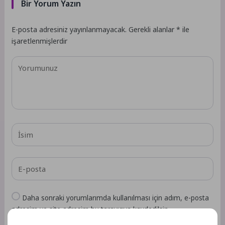
Bir Yorum Yazın
E-posta adresiniz yayınlanmayacak.
Gerekli alanlar
*
ile
işaretlenmişlerdir
Daha sonraki yorumlarımda kullanılması için adım, e-posta
adresim ve site adresim bu tarayıcıya kaydedilsin.