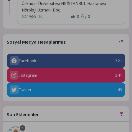
Üsküdar Üniversitesi NPİSTANBUL Hastanesi
Nöroloji Uzmanı Doç.
49
5 dk.
0
0
Sosyal Medya Hesaplarımız
Facebook
321
Instagram
341
Twitter
49
Son Eklenenler
1