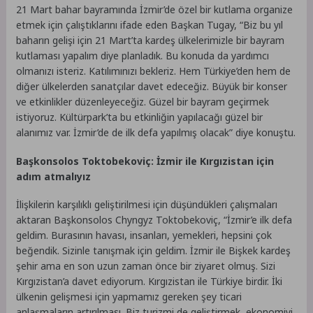
21 Mart bahar bayramında İzmir’de özel bir kutlama organize
etmek için çalıştıklarını ifade eden Başkan Tugay, “Biz bu yıl
baharın gelişi için 21 Mart’ta kardeş ülkelerimizle bir bayram
kutlaması yapalım diye planladık. Bu konuda da yardımcı
olmanızı isteriz. Katılımınızı bekleriz. Hem Türkiye’den hem de
diğer ülkelerden sanatçılar davet edeceğiz. Büyük bir konser
ve etkinlikler düzenleyeceğiz. Güzel bir bayram geçirmek
istiyoruz. Kültürpark’ta bu etkinliğin yapılacağı güzel bir
alanımız var. İzmir’de de ilk defa yapılmış olacak” diye konuştu.
Başkonsolos Toktobekoviç: İzmir ile Kırgızistan için
adım atmalıyız
İlişkilerin karşılıklı geliştirilmesi için düşündükleri çalışmaları
aktaran Başkonsolos Chyngyz Toktobekoviç, “İzmir’e ilk defa
geldim. Burasının havası, insanları, yemekleri, hepsini çok
beğendik. Sizinle tanışmak için geldim. İzmir ile Bişkek kardeş
şehir ama en son uzun zaman önce bir ziyaret olmuş. Sizi
Kırgızistan’a davet ediyorum. Kırgızistan ile Türkiye birdir. İki
ülkenin gelişmesi için yapmamız gereken şey ticari
anlaşmaların artırılması. Biz turizmi de geliştirmek, ekonomiyi