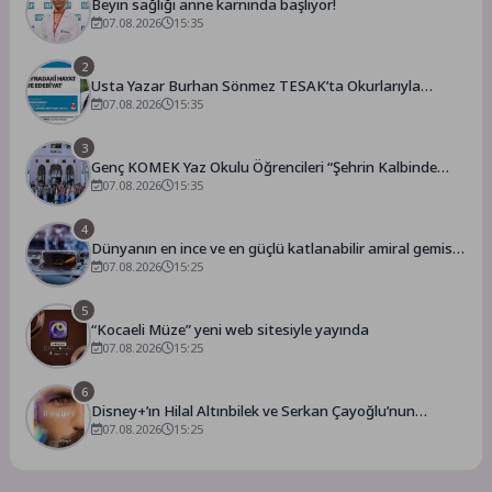
Beyin sağlığı anne karnında başlıyor!
07.08.2026
15:35
2
Usta Yazar Burhan Sönmez TESAK’ta Okurlarıyla
Buluşuyor
07.08.2026
15:35
3
Genç KOMEK Yaz Okulu Öğrencileri “Şehrin Kalbinde
Yolculuk” Yaptı
07.08.2026
15:35
4
Dünyanın en ince ve en güçlü katlanabilir amiral gemisi
HONOR Magic V6 Türkiye’de
07.08.2026
15:25
5
“Kocaeli Müze” yeni web sitesiyle yayında
07.08.2026
15:25
6
Disney+’ın Hilal Altınbilek ve Serkan Çayoğlu’nun
Başrollerinde Yer Aldığı “Öngörü” Filminin Teaser Afişleri
07.08.2026
15:25
ve Merak Uyandıran İlk Tanıtımı Yayımlandı