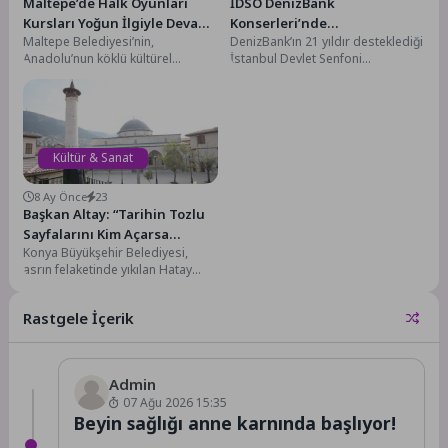
Maltepe’de Halk Oyunları
İDSO DenizBank
Kursları Yoğun İlgiyle Devam
Konserleri’nde
Maltepe Belediyesi’nin,
DenizBank’ın 21 yıldır desteklediği
Ediyor
Penderecki’nin Konçerto
Anadolu’nun köklü kültürel
İstanbul Devlet Senfoni
Grosso eserinin Türkiye
miraslarından olan halk
Orkestrası (İDSO) DenizBank
prömiyeri!
oyunlarının her kesime ulaşması
Konserleri, 20 Şubat’ta saat
için düzenlediği halk...
20.00’de Atatürk...
Kültür & Sanat
8 Ay Önce
23
Başkan Altay: “Tarihin Tozlu
Sayfalarını Kim Açarsa
Konya Büyükşehir Belediyesi,
Konya’nın Hatay’da
asrın felaketinde yıkılan Hatay
Yaptıklarını ve Habib-İ Neccar
Habib-i Neccar Camii’nde aslına
Camii’nin Restorasyonunu
uygun olarak yürüttüğü
Görecek”
Rastgele İçerik
restorasyon...
Admin
07 Ağu 2026 15:35
Beyin sağlığı anne karnında başlıyor!