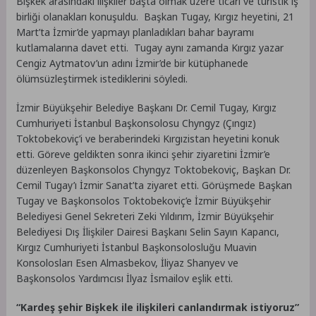
Bişkek arasındaki ilişkiler başta olmak üzere ticari ve turistik iş
birliği olanakları konuşuldu. Başkan Tugay, Kırgız heyetini, 21
Mart’ta İzmir’de yapmayı planladıkları bahar bayramı
kutlamalarına davet etti. Tugay aynı zamanda Kırgız yazar
Cengiz Aytmatov’un adını İzmir’de bir kütüphanede
ölümsüzleştirmek istediklerini söyledi.
İzmir Büyükşehir Belediye Başkanı Dr. Cemil Tugay, Kırgız
Cumhuriyeti İstanbul Başkonsolosu Chyngyz (Çıngız)
Toktobekoviç’i ve beraberindeki Kırgızistan heyetini konuk
etti. Göreve geldikten sonra ikinci şehir ziyaretini İzmir’e
düzenleyen Başkonsolos Chyngyz Toktobekoviç, Başkan Dr.
Cemil Tugay’ı İzmir Sanat’ta ziyaret etti. Görüşmede Başkan
Tugay ve Başkonsolos Toktobekoviç’e İzmir Büyükşehir
Belediyesi Genel Sekreteri Zeki Yıldırım, İzmir Büyükşehir
Belediyesi Dış İlişkiler Dairesi Başkanı Selin Sayın Kapancı,
Kırgız Cumhuriyeti İstanbul Başkonsolosluğu Muavin
Konsolosları Esen Almasbekov, İliyaz Shanyev ve
Başkonsolos Yardımcısı İlyaz İsmailov eşlik etti.
“Kardeş şehir Bişkek ile ilişkileri canlandırmak istiyoruz”