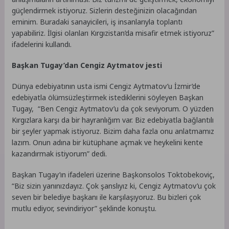
güçlendirmek istiyoruz. Sizlerin desteğinizin olacağından
eminim. Buradaki sanayicileri, iş insanlarıyla toplantı
yapabiliriz. İlgisi olanları Kırgızistan’da misafir etmek istiyoruz”
ifadelerini kullandı.
Başkan Tugay’dan Cengiz Aytmatov jesti
Dünya edebiyatının usta ismi Cengiz Aytmatov’u İzmir’de
edebiyatla ölümsüzleştirmek istediklerini söyleyen Başkan
Tugay, “Ben Cengiz Aytmatov’u da çok seviyorum. O yüzden
Kırgızlara karşı da bir hayranlığım var. Biz edebiyatla bağlantılı
bir şeyler yapmak istiyoruz. Bizim daha fazla onu anlatmamız
lazım. Onun adına bir kütüphane açmak ve heykelini kente
kazandırmak istiyorum” dedi.
Başkan Tugay’ın ifadeleri üzerine Başkonsolos Toktobekoviç,
“Biz sizin yanınızdayız. Çok şanslıyız ki, Cengiz Aytmatov’u çok
seven bir belediye başkanı ile karşılaşıyoruz. Bu bizleri çok
mutlu ediyor, sevindiriyor” şeklinde konuştu.