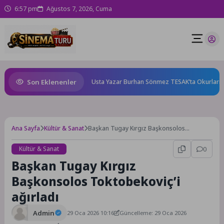
6:57 pm
Ağustos 7, 2026, Cuma
Son Eklenenler
karnında başlıyor!
Usta Yazar Burhan Sönmez TESAK’ta Okurlarıyla Bu
Ana Sayfa
Kültür & Sanat
Başkan Tugay Kırgız Başkonsolos
Toktobekoviç’i ağırladı
Kültür & Sanat
0
Başkan Tugay Kırgız
Başkonsolos Toktobekoviç’i
ağırladı
Admin
29 Oca 2026 10:16
Güncelleme: 29 Oca 2026