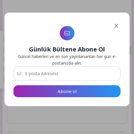
Kaynak: (BYZHA) Beyaz Haber Ajansı
Etiketler :
Bu yazıya ait etiket bulunamadı.
Günlük Bültene Abone Ol
0
Güncel haberleri ve en son yayınlananları her gün e-
Bir Yorum Yazın
postanızda alın.
E-posta adresiniz yayınlanmayacak.
Gerekli alanlar
*
ile
işaretlenmişlerdir
Abone ol