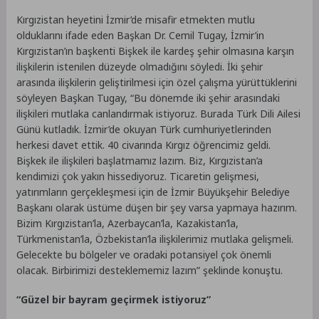
Kırgızistan heyetini İzmir’de misafir etmekten mutlu
olduklarını ifade eden Başkan Dr. Cemil Tugay, İzmir’in
Kırgızistan’ın başkenti Bişkek ile kardeş şehir olmasına karşın
ilişkilerin istenilen düzeyde olmadığını söyledi. İki şehir
arasında ilişkilerin geliştirilmesi için özel çalışma yürüttüklerini
söyleyen Başkan Tugay, “Bu dönemde iki şehir arasındaki
ilişkileri mutlaka canlandırmak istiyoruz. Burada Türk Dili Ailesi
Günü kutladık. İzmir’de okuyan Türk cumhuriyetlerinden
herkesi davet ettik. 40 civarında Kırgız öğrencimiz geldi.
Bişkek ile ilişkileri başlatmamız lazım. Biz, Kırgızistan’a
kendimizi çok yakın hissediyoruz. Ticaretin gelişmesi,
yatırımların gerçekleşmesi için de İzmir Büyükşehir Belediye
Başkanı olarak üstüme düşen bir şey varsa yapmaya hazırım.
Bizim Kırgızistan’la, Azerbaycan’la, Kazakistan’la,
Türkmenistan’la, Özbekistan’la ilişkilerimiz mutlaka gelişmeli.
Gelecekte bu bölgeler ve oradaki potansiyel çok önemli
olacak. Birbirimizi desteklememiz lazım” şeklinde konuştu.
“Güzel bir bayram geçirmek istiyoruz”