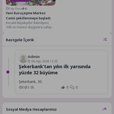
5 Ay Önce
40
Yeni Kuruçeşme Merkez
Camii şekillenmeye başladı
Kocaeli Büyükşehir Belediyesi,
milli ve manevi duygulara sahip
çıkan çalışma ve projeler
üretmeye devam ediyor....
Rastgele İçerik
Admin
06 Ağu 2026 12:25
Şekerbank’tan yılın ilk yarısında
yüzde 32 büyüme
Şekerbank, 30.
0
3 dk.
0
0
Sosyal Medya Hesaplarımız