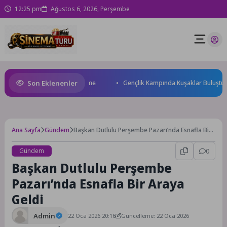
12:25 pm
Ağustos 6, 2026, Perşembe
Son Eklenenler
 ilk yarısında yüzde 32 büyüme
Gençlik Kampında Kuşaklar Buluştu
Ana Sayfa
Gündem
Başkan Dutlulu Perşembe Pazarı’nda Esnafla Bir
Araya Geldi
Gündem
0
Başkan Dutlulu Perşembe
Pazarı’nda Esnafla Bir Araya
Geldi
Admin
22 Oca 2026 20:16
Güncelleme: 22 Oca 2026