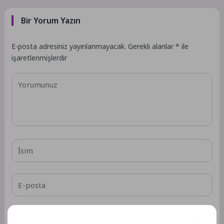
Bir Yorum Yazın
E-posta adresiniz yayınlanmayacak.
Gerekli alanlar
*
ile
işaretlenmişlerdir
Daha sonraki yorumlarımda kullanılması için adım, e-posta