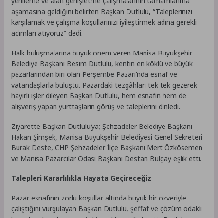
yenileme ve alan genişletme çalışmalarının tamamlanma
aşamasına geldiğini belirten Başkan Dutlulu, “Taleplerinizi
karşılamak ve çalışma koşullarınızı iyileştirmek adına gerekli
adımları atıyoruz” dedi.
Halk buluşmalarına büyük önem veren Manisa Büyükşehir
Belediye Başkanı Besim Dutlulu, kentin en köklü ve büyük
pazarlarından biri olan Perşembe Pazarı’nda esnaf ve
vatandaşlarla buluştu. Pazardaki tezgâhları tek tek gezerek
hayırlı işler dileyen Başkan Dutlulu, hem esnafın hem de
alışveriş yapan yurttaşların görüş ve taleplerini dinledi.
Ziyarette Başkan Dutlulu’ya; Şehzadeler Belediye Başkanı
Hakan Şimşek, Manisa Büyükşehir Belediyesi Genel Sekreteri
Burak Deste, CHP Şehzadeler İlçe Başkanı Mert Özkösemen
ve Manisa Pazarcılar Odası Başkanı Destan Bulgay eşlik etti.
Talepleri Kararlılıkla Hayata Geçireceğiz
Pazar esnafının zorlu koşullar altında büyük bir özveriyle
çalıştığını vurgulayan Başkan Dutlulu, şeffaf ve çözüm odaklı