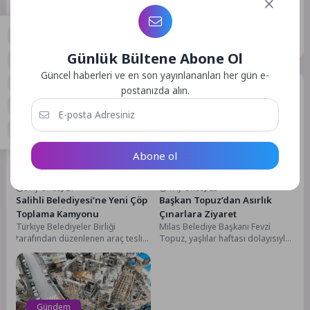
adresim ve site adresim bu tarayıcıya kaydedilsin.
GÖNDER
Günlük Bültene Abone Ol
0
Güncel haberleri ve en son yayınlananları her gün e-
Benzer Yazılar
postanızda alın.
Abone ol
Gündem
Gündem
8 Ay Önce
21
4 Ay Önce
25
Salihli Belediyesi’ne Yeni Çöp
Başkan Topuz’dan Asırlık
Toplama Kamyonu
Çınarlara Ziyaret
Türkiye Belediyeler Birliği
Milas Belediye Başkanı Fevzi
tarafından düzenlenen araç teslim
Topuz, yaşlılar haftası dolayısıyla
törenine Salihli Belediye Başkanı
ilçemizde ikamet eden asırlık
Mazlum Nurlu, Belediye Başkan...
çınarları ziyaret etti.Yaşlıların...
Gündem