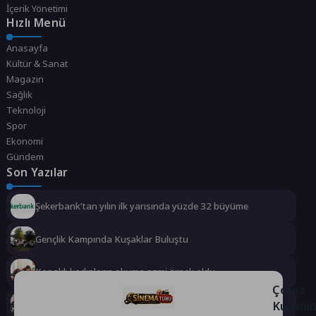
İçerik Yönetimi
Hızlı Menü
Anasayfa
Kültür & Sanat
Magazin
Sağlık
Teknoloji
Spor
Ekonomi
Gündem
Son Yazılar
Şekerbank’tan yılın ilk yarısında yüzde 32 büyüme
Gençlik Kampında Kuşaklar Buluştu
Konaklı kadınların okuma azmi örnek oldu
Çerez
Kullanı
Osmangazi Belediyesi Kaldırım İşgallerine Fırsat Vermiyor