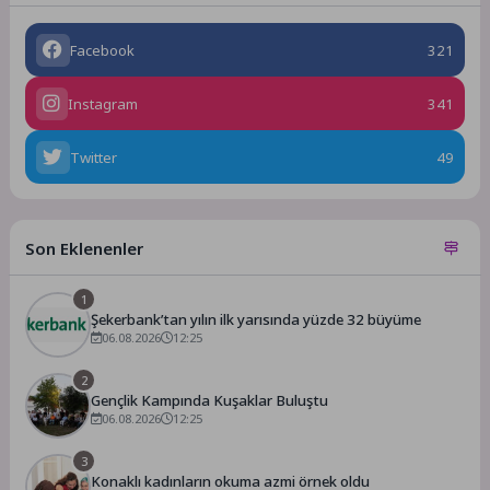
Facebook
321
Instagram
341
Twitter
49
Son Eklenenler
1
Şekerbank’tan yılın ilk yarısında yüzde 32 büyüme
06.08.2026
12:25
2
Gençlik Kampında Kuşaklar Buluştu
06.08.2026
12:25
3
Konaklı kadınların okuma azmi örnek oldu