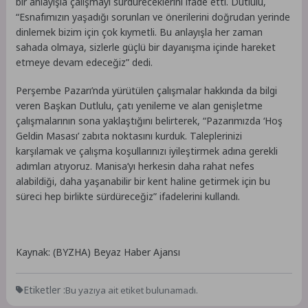
bir anlayışla çalışmayı sürdüreceklerini ifade etti. Dutlulu,
“Esnafımızın yaşadığı sorunları ve önerilerini doğrudan yerinde
dinlemek bizim için çok kıymetli. Bu anlayışla her zaman
sahada olmaya, sizlerle güçlü bir dayanışma içinde hareket
etmeye devam edeceğiz” dedi.
Perşembe Pazarı’nda yürütülen çalışmalar hakkında da bilgi
veren Başkan Dutlulu, çatı yenileme ve alan genişletme
çalışmalarının sona yaklaştığını belirterek, “Pazarımızda ‘Hoş
Geldin Masası’ zabıta noktasını kurduk. Taleplerinizi
karşılamak ve çalışma koşullarınızı iyileştirmek adına gerekli
adımları atıyoruz. Manisa’yı herkesin daha rahat nefes
alabildiği, daha yaşanabilir bir kent haline getirmek için bu
süreci hep birlikte sürdüreceğiz” ifadelerini kullandı.
Kaynak: (BYZHA) Beyaz Haber Ajansı
Etiketler :
Bu yazıya ait etiket bulunamadı.