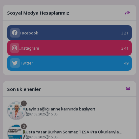
Sosyal Medya Hesaplarımız
Facebook
321
Instagram
341
Twitter
49
Son Eklenenler
1
Beyin sağlığı anne karnında başlıyor!
07.08.2026
15:35
2
Usta Yazar Burhan Sönmez TESAK’ta Okurlarıyla
Buluşuyor
07.08.2026
15:35