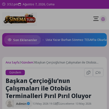
3:52 pm
Ağustos 7, 2026, Cuma
Son Eklenenler
ne karnında başlıyor!
Usta Yazar Burhan Sönmez TESAK’ta Okurlarıyla 
Ana Sayfa
Gündem
Başkan Çerçioğlu’nun Çalışmaları ile Otobüs
Terminalleri Pırıl Pırıl Oluyor
Gündem
0
Başkan Çerçioğlu’nun
Çalışmaları ile Otobüs
Terminalleri Pırıl Pırıl Oluyor
Admin
13 May 2026 19:32
Güncelleme: 13 May 2026