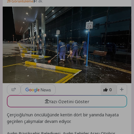
29 Görüntüleme
1 dk.
0
Yazı Özetini Göster
Çerçioğlu’nun öncülüğünde kentin dört bir yanında hayata
geçirilen çalışmalar devam ediyor.
Aydın Büyükşehir Belediyesi, Aydın Şehirler Arası Otobüs