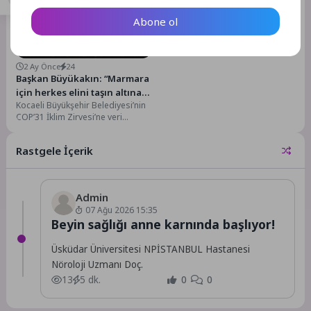
Abone ol
Gündem
2 Ay Önce
24
Başkan Büyükakın: “Marmara
için herkes elini taşın altına
Kocaeli Büyükşehir Belediyesi’nin
koymalı”
COP’31 İklim Zirvesi’ne veri
oluşturabilmek için düzenlediği 1.
Marmara Sürdürülebilir Çevre
Rastgele İçerik
Sempozyumu...
Admin
07 Ağu 2026 15:35
Beyin sağlığı anne karnında başlıyor!
Üsküdar Üniversitesi NPİSTANBUL Hastanesi
Nöroloji Uzmanı Doç.
13
5 dk.
0
0