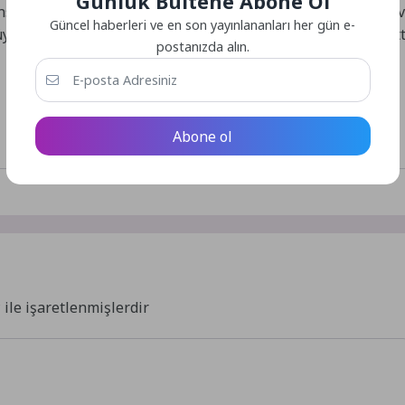
Günlük Bültene Abone Ol
servatuvarı kursiyerlerini tebrik eden vatandaşlar, kültür 
Güncel haberleri ve en son yayınlananları her gün e-
Büyükşehir Belediye Başkanı Özlem Çerçioğlu’na teşekkür ett
postanızda alın.
Abone ol
*
ile işaretlenmişlerdir