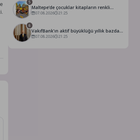
5
ve
Maltepe’de çocuklar kitapların renkli
i.
dünyasında buluştu
07.08.2026
21:25
6
VakıfBank’ın aktif büyüklüğü yıllık bazda
07.08.2026
21:25
yüzde 28 artışla 5,8 trilyon TL’yi aştı