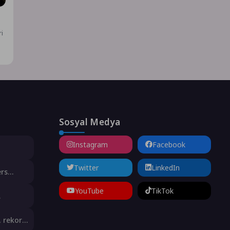
i
Sosyal Medya
Instagram
Facebook
animasyon
Twitter
LinkedIn
ers
şne
YouTube
TikTok
t olarak
, rekor