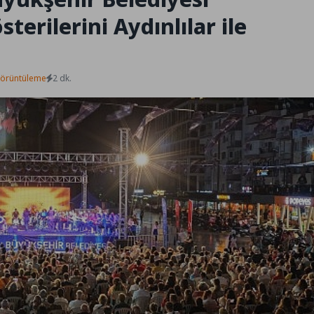
terilerini Aydınlılar ile
Görüntüleme
2 dk.