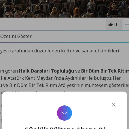
0
 Özetini Göster
esi tarafından düzenlenen kültür ve sanat etkinlikleri
tim gören
Halk Dansları Topluluğu
ve
Bir Düm Bir Tek Riti
 ile Atatürk Kent Meydanı’nda Aydınlılar ile buluştu. Her
u ve Bir Düm Bir Tek Ritim Atölyesi’nin muhteşem gösterile
etkinlikler gece boyunca sürdü.
nin etkileyici performanslarına vatandaşlarda alkışlar ile
z eserleri muhteşem performansları ile sergiledi; Halk
eyenlere unutulmaz bir gece yaşattı.