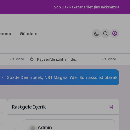
Son Dakika
Yazarlar
İletişim
Hakkımızda
onomi
Gündem
Kayseri’de izdiham değil, rekor vardı!
2 s. önce
2 s. önce
zde Demirbilek, NR1 Magazin’de: ‘Son assolist olarak var olacağı
Rastgele İçerik
Admin