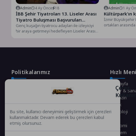
Admin
4 Ay Önce
18
Admin
1 Ay Ö
İBB Şehir Tiyatroları 13. Liseler Arası
Kültürpark’ın 
Tiyatro Buluşması Başvuruları
İzmir Büyükşehir 
ortakları arasında 
Başlıyor
Genç kuşağın tiyatrocu adayları ile izleyiciyi
destekli Re-Valu
bir araya getirmeyi hedefleyen Liseler Arası
hazırlanan...
Tiyatro Buluşması, bu...
Politikalarımız
Hızlı Men
Gizlilik Politikası
Anasayfa
Çerez
Çerez Politikası
Kültür & San
Kullanı
Telif Hakları Politikası
Magazin
İçerik Yönetimi
Sağlık
Teknoloji
Bu site, kullanıcı deneyimini geliştirmek için çerezleri
kullanmaktadır. Devam ederek bu çerezleri kabul
Spor
etmiş olursunuz.
Ekonomi
Gündem