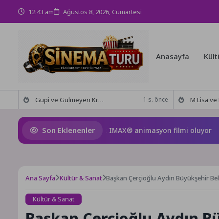
12:43 am
Ağustos 8, 2026, Cumartesi
Anasayfa
Kült
Gupi ve Gülmeyen Kral Türkiye’nin ilk IMAX® animasyon filmi oluyor
M Lisa ve Dolu Kadehi Ters
1 s. önce
Son Eklenenler
lmeyen Kral Türkiye’nin ilk IMAX® animasyon filmi oluyor
Ana Sayfa
Kültür & Sanat
Başkan Çerçioğlu Aydın Büyükşehir Beled
Kültür & Sanat
Başkan Çerçioğlu Aydın Bü