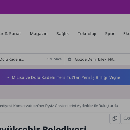
ür & Sanat
Magazin
Sağlık
Teknoloji
Spor
Ek
 Tut’tan Yeni İş Birliği: Vişne
Gözde Demirbilek, NR1 Magazin’de: ‘Son assolist olarak var olacağım!’
1 s. önce
M Lisa ve Dolu Kadehi Ters Tut’tan Yeni İş Birliği: Vişne
Gö
iyesi Konservatuarı’nın Eşsiz Gösterilerini Aydınlılar ile Buluşturdu
0
yükşehir Belediyesi