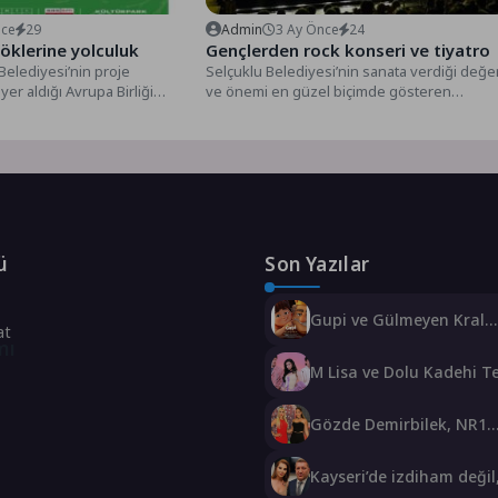
nce
29
Admin
3 Ay Önce
24
köklerine yolculuk
Gençlerden rock konseri ve tiyatro
Belediyesi’nin proje
Selçuklu Belediyesi’nin sanata verdiği değer
yer aldığı Avrupa Birliği
ve önemi en güzel biçimde gösteren
e Projesi kapsamında
Selçuklu Belediyesi Sanat Akademisi,...
ü
Son Yazılar
Gupi ve Gülmeyen Kral
at
Türkiye’nin ilk IMAX® 
mı
filmi oluyor
M Lisa ve Dolu Kadehi T
Tut’tan Yeni İş Birliği: Vi
Gözde Demirbilek, NR1
Magazin’de: ‘Son assolis
var olacağım!’
Kayseri’de izdiham değil
vardı!