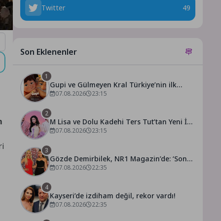
Twitter
49
Son Eklenenler
1
Gupi ve Gülmeyen Kral Türkiye’nin ilk
IMAX® animasyon filmi oluyor
07.08.2026
23:15
2
m
M Lisa ve Dolu Kadehi Ters Tut’tan Yeni İş
Birliği: Vişne
07.08.2026
23:15
ri
3
Gözde Demirbilek, NR1 Magazin’de: ‘Son
assolist olarak var olacağım!’
07.08.2026
22:35
4
Kayseri’de izdiham değil, rekor vardı!
07.08.2026
22:35