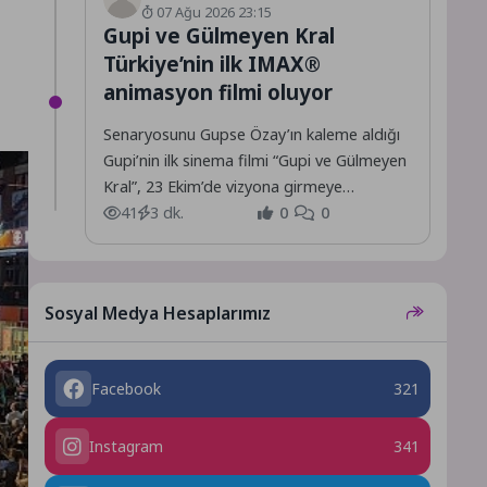
07 Ağu 2026 23:15
Gupi ve Gülmeyen Kral
Türkiye’nin ilk IMAX®
animasyon filmi oluyor
Senaryosunu Gupse Özay’ın kaleme aldığı
Gupi’nin ilk sinema filmi “Gupi ve Gülmeyen
Kral”, 23 Ekim’de vizyona girmeye
hazırlanıyor.
41
3 dk.
0
0
Sosyal Medya Hesaplarımız
Facebook
321
Instagram
341