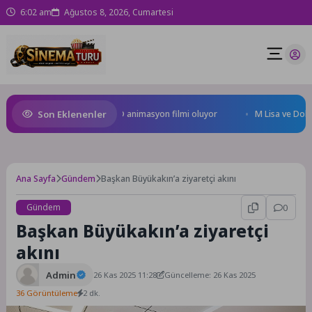
6:02 am
Ağustos 8, 2026, Cumartesi
Son Eklenenler
 Kral Türkiye’nin ilk IMAX® animasyon filmi oluyor
M Lisa ve Dolu Kade
Ana Sayfa
Gündem
Başkan Büyükakın’a ziyaretçi akını
Gündem
0
Başkan Büyükakın’a ziyaretçi
akını
Admin
26 Kas 2025 11:28
Güncelleme: 26 Kas 2025
36 Görüntüleme
2 dk.