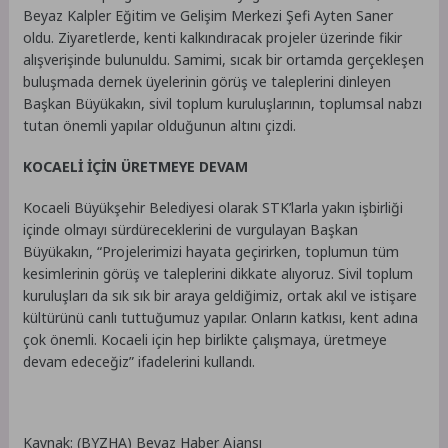
Beyaz Kalpler Eğitim ve Gelişim Merkezi Şefi Ayten Saner
oldu. Ziyaretlerde, kenti kalkındıracak projeler üzerinde fikir
alışverişinde bulunuldu. Samimi, sıcak bir ortamda gerçekleşen
buluşmada dernek üyelerinin görüş ve taleplerini dinleyen
Başkan Büyükakın, sivil toplum kuruluşlarının, toplumsal nabzı
tutan önemli yapılar olduğunun altını çizdi.
KOCAELİ İÇİN ÜRETMEYE DEVAM
Kocaeli Büyükşehir Belediyesi olarak STK’larla yakın işbirliği
içinde olmayı sürdüreceklerini de vurgulayan Başkan
Büyükakın, “Projelerimizi hayata geçirirken, toplumun tüm
kesimlerinin görüş ve taleplerini dikkate alıyoruz. Sivil toplum
kuruluşları da sık sık bir araya geldiğimiz, ortak akıl ve istişare
kültürünü canlı tuttuğumuz yapılar. Onların katkısı, kent adına
çok önemli. Kocaeli için hep birlikte çalışmaya, üretmeye
devam edeceğiz” ifadelerini kullandı.
Kaynak: (BYZHA) Beyaz Haber Ajansı