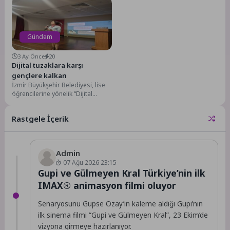
devam ediyor.Gönül Sofrasında...
başlattığı üstyapı çalışmalarıyla
ulaşım konforunu üst...
Gündem
3 Ay Önce
20
Dijital tuzaklara karşı
gençlere kalkan
İzmir Büyükşehir Belediyesi, lise
öğrencilerine yönelik “Dijital
Haklar ve Dijital Şiddet” eğitimleri
başlattı. Siber zorbalıktan...
Rastgele İçerik
Admin
07 Ağu 2026 23:15
Gupi ve Gülmeyen Kral Türkiye’nin ilk
IMAX® animasyon filmi oluyor
Senaryosunu Gupse Özay’ın kaleme aldığı Gupi’nin
ilk sinema filmi “Gupi ve Gülmeyen Kral”, 23 Ekim’de
vizyona girmeye hazırlanıyor.