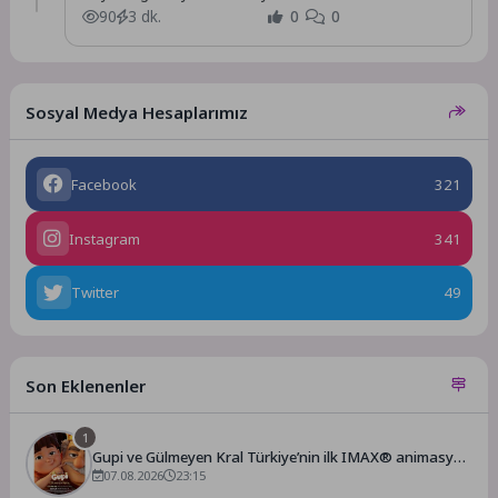
90
3 dk.
0
0
Sosyal Medya Hesaplarımız
Facebook
321
Instagram
341
Twitter
49
Son Eklenenler
1
Gupi ve Gülmeyen Kral Türkiye’nin ilk IMAX® animasyon
filmi oluyor
07.08.2026
23:15