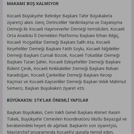
MAKAMI BOŞ KALMIYOR
Kocaeli Büyükşehir Belediye Başkanı Tahir Büyükakın’a
ziyaretçi akını. Genç Derinceliler Yardımlaşma ve Dayanışma
Derneği ile Kocaeli Hayırseverler Derneği temsilcileri, Kocaeli
Orta Anadolu İl Dernekleri Platformu Başkanı Erhan Bilgiç,
Kocaeli Yozgatlılar Derneği Başkanı Salih Ata, Kocaeli
Kırşehirliler Derneği Başkanı Fatih Soylu, Kocaeli Niğdeliler
Derneği Başkanı Cumali Bozok, Kocaeli Tokatlılar Derneği
Başkanı Turan Şahin, Kocaeli Eskişehirliler Derneği Başkanı
Bülent Çevik, Kocaeli Kırıkkaleliler Derneği Başkanı Rıdvan
Karadoğan, Kocaeli Çankırılılar Derneği Başkanı Recep
Kaçmaz ve Kocaeli Kayserililer Derneği Başkan Vekili Mahmut
Semerci, Başkan Büyükakın’ı ziyaret etti.
BÜYÜKAKIN: STK’LAR ÖNEMLİ YAPILAR
Başkan Büyükakın, Cem Vakfı Genel Başkanı Ahmet Rasim
Tükek, Büyükşehir Cemevleri Koordinatörü Mutlu Beyazgül ve
beraberindeki heyeti de ağırladı. Başkan’ın son ziyaretçisi,
Masterchef programında Kocaeli’yi gururla temsil eden,