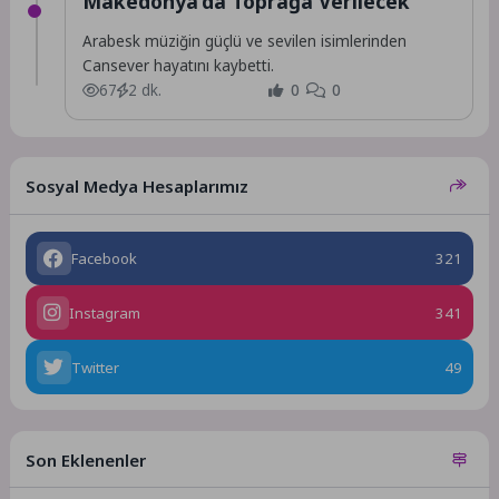
Makedonya’da Toprağa Verilecek
Arabesk müziğin güçlü ve sevilen isimlerinden
Cansever hayatını kaybetti.
67
2 dk.
0
0
Sosyal Medya Hesaplarımız
Facebook
321
Instagram
341
Twitter
49
Son Eklenenler