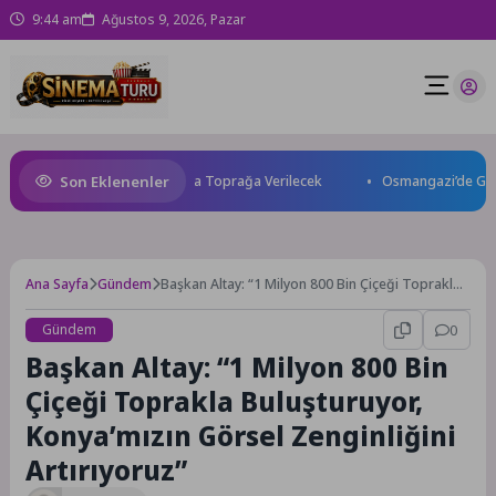
9:44 am
Ağustos 9, 2026, Pazar
Son Eklenenler
aybetti: Kuzey Makedonya’da Toprağa Verilecek
Osmangazi’de Geleceğin
Ana Sayfa
Gündem
Başkan Altay: “1 Milyon 800 Bin Çiçeği Toprakla
Buluşturuyor, Konya’mızın Görsel Zenginliğini
Artırıyoruz”
Gündem
0
Başkan Altay: “1 Milyon 800 Bin
Çiçeği Toprakla Buluşturuyor,
Konya’mızın Görsel Zenginliğini
Artırıyoruz”