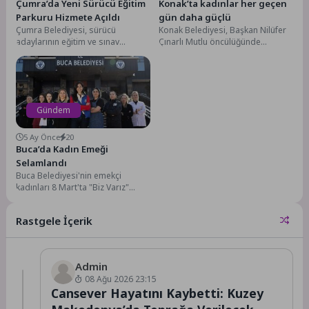
Çumra’da Yeni Sürücü Eğitim
Konak’ta kadınlar her geçen
Parkuru Hizmete Açıldı
gün daha güçlü
Çumra Belediyesi, sürücü
Konak Belediyesi, Başkan Nilüfer
adaylarının eğitim ve sınav
Çınarlı Mutlu öncülüğünde
hazırlıklarını daha güvenli,
istihdamdan sosyal desteğe,
modern ve düzenli bir ortamda...
eğitimden şiddetle mücadeleye
kadar pek...
Gündem
5 Ay Önce
20
Buca’da Kadın Emeği
Selamlandı
Buca Belediyesi'nin emekçi
kadınları 8 Mart'ta "Biz Varız"
diyerek eşitlik mesajı verdi.Buca
Belediyesi, 8 Mart...
Rastgele İçerik
Admin
08 Ağu 2026 23:15
Cansever Hayatını Kaybetti: Kuzey