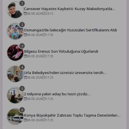
1
Cansever Hayatını Kaybetti: Kuzey Makedonya’da
Toprağa Verilecek
08.08.2026
23:15
2
Osmangazi’de Geleceğin Yüzücüleri Sertifikalarını Aldı
08.08.2026
17:35
3
Bilgesu Erenus Son Yolculuğuna Uğurlandı
08.08.2026
17:35
4
Urla Belediyesi’nden ücretsiz üniversite tercih
danışmanlığı
08.08.2026
17:25
5
2 milyona yakın aday bu testi çözdü…
08.08.2026
17:25
6
Konya Büyükşehir Zabıtası Toplu Taşıma Denetimlerini
Sürdürüyor
08.08.2026
17:25