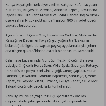
Konya Büyükşehir Belediyesi, Millet Bahçesi, Zafer Meydanı,
Kültürpark, Kılıçarslan Meydanı, Alaaddin Tepesi, Tavusbaba,
Japon Parkı, Sille Kent Atölyesi ve Ecdat Bahçesi başta olmak
üzere şehrin birçok noktasında 1 milyon 800 bin adet çiçeği
toprakla buluşturdu.
Ayrıca İstanbul Çevre Yolu, Havalimanı Caddesi, Mobilyacılar
Kavşağı ve Dedeman Kavşağı gibi yoğun trafik akışının
bulunduğu bölgelerde yapılan peyzaj uygulamalarıyla şehrin
ana ulaşım güzergâhlarına estetik bir görünüm kazandırıldı.
Çalışmalar kapsamında Altınoğul, Tesbih Çiçeği, Ekinezya,
Lobelya, İri Çiçekli Horoz İbiği, Yıldız, İpek, Gazanya, Petunya,
İri Kadife, Begonya, Yeni Gine Çiçeği, Güneş Şapkası, Vapur
Dumanı, Çin Karanfil, Bodrum Papatyası, Sardunya, Çeşme
Papatyası, Yaprak Güzeli, Ortanca, Felisya Papatyası ve Mor
Telgraf Çiçeği gibi birçok farklı tür kullanıldı.
Renk uyumu ve peyzaj bütünlüğü gözetilerek yapılan
uygulamalarla şehir genelinde dikkat çekici görüntüler