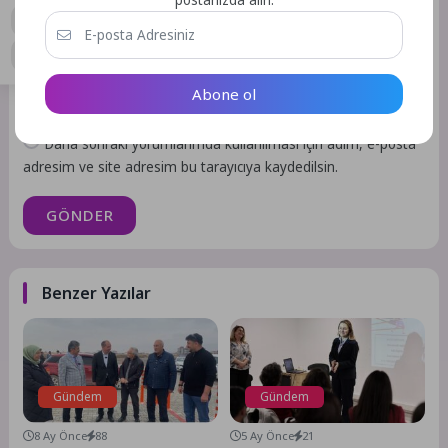
Abone ol
Daha sonraki yorumlarımda kullanılması için adım, e-posta
adresim ve site adresim bu tarayıcıya kaydedilsin.
GÖNDER
Benzer Yazılar
Gündem
Gündem
8 Ay Önce
88
5 Ay Önce
21