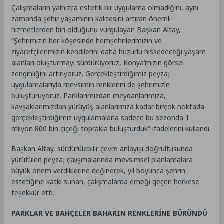
Çalışmaların yalnızca estetik bir uygulama olmadığını, aynı
zamanda şehir yaşamının kalitesini artıran önemli
hizmetlerden biri olduğunu vurgulayan Başkan Altay,
“Şehrimizin her köşesinde hemşehrilerimizin ve
ziyaretçilerimizin kendilerini daha huzurlu hissedeceği yaşam
alanları oluşturmayı sürdürüyoruz, Konya’mızın görsel
zenginliğini artırıyoruz. Gerçekleştirdiğimiz peyzaj
uygulamalarıyla mevsimin renklerini de şehrimizle
buluşturuyoruz. Parklarımızdan meydanlarımıza,
kavşaklarımızdan yürüyüş alanlarımıza kadar birçok noktada
gerçekleştirdiğimiz uygulamalarla sadece bu sezonda 1
milyon 800 bin çiçeği toprakla buluşturduk” ifadelerini kullandı.
Başkan Altay, sürdürülebilir çevre anlayışı doğrultusunda
yürütülen peyzaj çalışmalarında mevsimsel planlamalara
büyük önem verdiklerine değinerek, yıl boyunca şehrin
estetiğine katkı sunan, çalışmalarda emeği geçen herkese
teşekkür etti.
PARKLAR VE BAHÇELER BAHARIN RENKLERİNE BÜRÜNDÜ