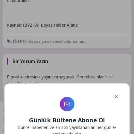
oluşturuldu.
Kaynak: (BYZHA) Beyaz Haber Ajansı
Etiketler :
Bu yazıya ait etiket bulunamadı.
Bir Yorum Yazın
E-posta adresiniz yayınlanmayacak.
Gerekli alanlar
*
ile
işaretlenmişlerdir
Günlük Bültene Abone Ol
0
Güncel haberleri ve en son yayınlananları her gün e-
postanızda alın.