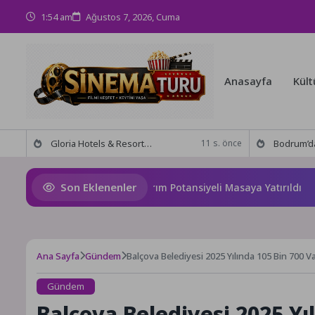
1:54 am
Ağustos 7, 2026, Cuma
Anasayfa
Kült
Gloria Hotels & Resorts, Ödüllü bar Panda & Sons ile unutulmaz bir Miksoloji Gecesine İmza Attı
Bodrum’da anlamlı buluşma! Özgür Aras’ın çok konuşulan 
11 s. önce
Son Eklenenler
ana’nın Geleceği ve Yatırım Potansiyeli Masaya Yatırıldı
S
Ana Sayfa
Gündem
Balçova Belediyesi 2025 Yılında 105 Bin 70
Gündem
Balçova Belediyesi 2025 Yı