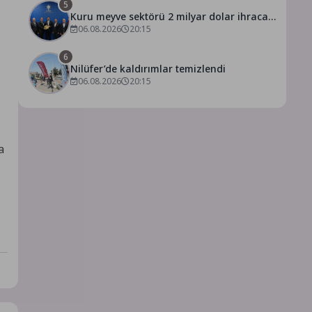
5
Kuru meyve sektörü 2 milyar dolar ihracat
hedefi için Ankara’dan destek istedi
06.08.2026
20:15
6
Nilüfer’de kaldırımlar temizlendi
06.08.2026
20:15
a