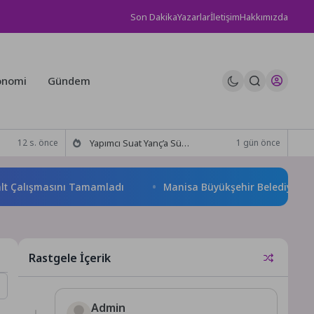
Son Dakika
Yazarlar
İletişim
Hakkımızda
onomi
Gündem
Yapımcı Suat Yanç’a Sürpriz Doğum Günü Kutlaması!
12 s. önce
1 gün önce
alışmasını Tamamladı
Manisa Büyükşehir Belediyesi “Sağlıklı İ
Rastgele İçerik
Admin