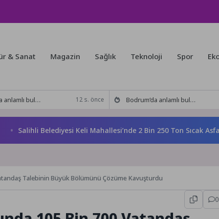
ür & Sanat
Magazin
Sağlık
Teknoloji
Spor
Ek
kitabı yeni baskısını Titanic Luxury Collection Bodrum’da kutladı
Bodrum’da anlamlı buluşma! Özgür Aras’ın çok konuşulan kitabı yeni baskısını Titanic Luxury Collection Bodrum’da kutladı
12 s. önce
alihli Belediyesi Keli Mahallesi’nde 2 Bin 250 Ton Sıcak Asfalt Ç
0 Vatandaş Talebinin Büyük Bölümünü Çözüme Kavuşturdu
0
lında 105 Bin 700 Vatandaş