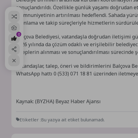
sonuçlandırıldı. Özellikle günlük yaşamı doğrudan e
memnuniyetinin artırılması hedeflendi. Sahada yürüt
planlama ve takip süreçleriyle hizmetlerin sürdürüleb
0
Balçova Belediyesi, vatandaşla doğrudan iletişimi gü
2026 yılında da çözüm odaklı ve erişilebilir belediyeci
taleplerin alınması ve sonuçlandırılması sürecinde şe
Vatandaşlar, talep, öneri ve bildirimlerini Balçova 
WhatsApp hattı 0 (533) 071 18 81 üzerinden iletmeye
Kaynak: (BYZHA) Beyaz Haber Ajansı
Etiketler :
Bu yazıya ait etiket bulunamadı.