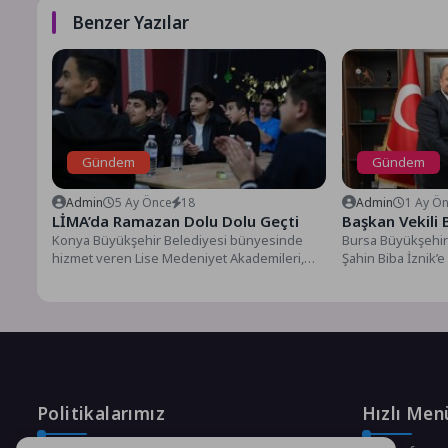
Benzer Yazılar
Gündem
Gündem
Admin
5 Ay Önce
18
Admin
1 Ay Ö
LİMA’da Ramazan Dolu Dolu Geçti
Başkan Vekili 
Konya Büyükşehir Belediyesi bünyesinde
Bursa Büyükşehir 
hizmet veren Lise Medeniyet Akademileri,
Şahin Biba İznik’e
Ramazan ayı boyunca öğrencileri manevi
sunulan projelere
atmosferle...
açıkladı. Bursa'nın.
Politikalarımız
Hızlı Men