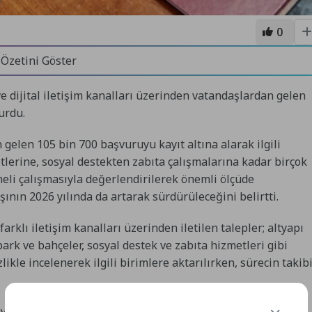
0
 Özetini Göster
e dijital iletişim kanalları üzerinden vatandaşlardan gelen
urdu.
gelen 105 bin 700 başvuruyu kayıt altına alarak ilgili
lerine, sosyal destekten zabıta çalışmalarına kadar birçok
ineli çalışmasıyla değerlendirilerek önemli ölçüde
ışının 2026 yılında da artarak sürdürüleceğini belirtti.
klı iletişim kanalları üzerinden iletilen talepler; altyapı
park ve bahçeler, sosyal destek ve zabıta hizmetleri gibi
likle incelenerek ilgili birimlere aktarılırken, sürecin takib
yesinde taleplerin büyük bir kısmı kısa sürede