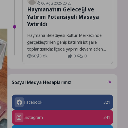
06 Ağu 2026 20:25
Haymana’nın Geleceği ve
Yatırım Potansiyeli Masaya
Yatırıldı
Haymana Belediyesi Kültür Merkezi’nde
gerçekleştirilen geniş katılımlı istişare
toplantısında; ilçede yapımı devam eden
projeler ile hayata geçirilmesi planlanan
60
3 dk.
0
0
yeni yatırımlar,...
Sosyal Medya Hesaplarımız
Facebook
321
Instagram
341