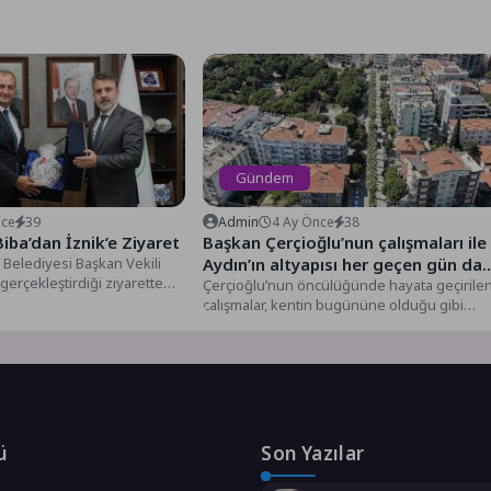
Gündem
nce
39
Admin
4 Ay Önce
38
Biba’dan İznik’e Ziyaret
Başkan Çerçioğlu’nun çalışmaları ile
Belediyesi Başkan Vekili
Aydın’ın altyapısı her geçen gün da
 gerçekleştirdiği ziyarette
da güçleniyor
Çerçioğlu’nun öncülüğünde hayata geçirile
 destek verileceğini
çalışmalar, kentin bugününe olduğu gibi
..
geleceğine de hizmet etmeyi
sürdürüyor.Aydın Büyükşehir...
ü
Son Yazılar