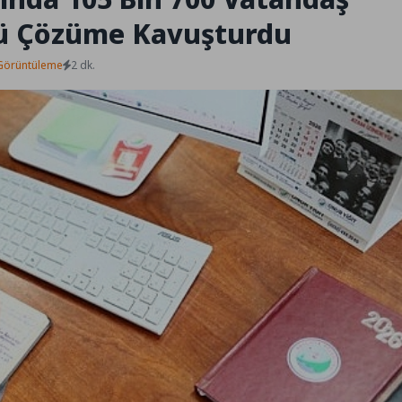
ü Çözüme Kavuşturdu
Görüntüleme
2 dk.