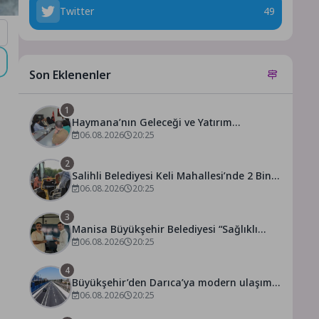
Twitter
49
Son Eklenenler
1
Haymana’nın Geleceği ve Yatırım
Potansiyeli Masaya Yatırıldı
06.08.2026
20:25
2
Salihli Belediyesi Keli Mahallesi’nde 2 Bin
250 Ton Sıcak Asfalt Çalışmasını
06.08.2026
20:25
Tamamladı
3
Manisa Büyükşehir Belediyesi “Sağlıklı
İşyeri” Sertifikasını Aldı
06.08.2026
20:25
i
4
Büyükşehir’den Darıca’ya modern ulaşım
yatırımı
06.08.2026
20:25