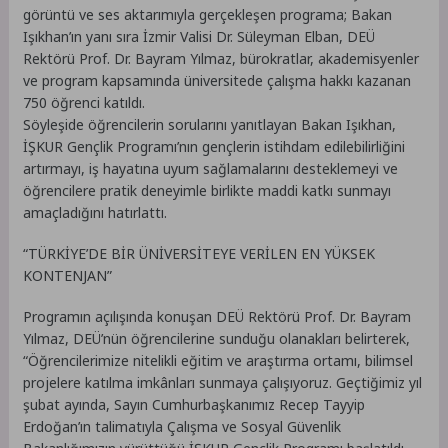
görüntü ve ses aktarımıyla gerçekleşen programa; Bakan
Işıkhan’ın yanı sıra İzmir Valisi Dr. Süleyman Elban, DEÜ
Rektörü Prof. Dr. Bayram Yılmaz, bürokratlar, akademisyenler
ve program kapsamında üniversitede çalışma hakkı kazanan
750 öğrenci katıldı.
Söyleşide öğrencilerin sorularını yanıtlayan Bakan Işıkhan,
İŞKUR Gençlik Programı’nın gençlerin istihdam edilebilirliğini
artırmayı, iş hayatına uyum sağlamalarını desteklemeyi ve
öğrencilere pratik deneyimle birlikte maddi katkı sunmayı
amaçladığını hatırlattı.
“TÜRKİYE’DE BİR ÜNİVERSİTEYE VERİLEN EN YÜKSEK
KONTENJAN”
Programın açılışında konuşan DEÜ Rektörü Prof. Dr. Bayram
Yılmaz, DEÜ’nün öğrencilerine sunduğu olanakları belirterek,
“Öğrencilerimize nitelikli eğitim ve araştırma ortamı, bilimsel
projelere katılma imkânları sunmaya çalışıyoruz. Geçtiğimiz yıl
şubat ayında, Sayın Cumhurbaşkanımız Recep Tayyip
Erdoğan’ın talimatıyla Çalışma ve Sosyal Güvenlik