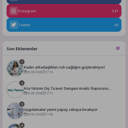
Instagram
341
Twitter
49
Son Eklenenler
1
Kadın arkadaşlıkları ruh sağlığını güçlendiriyor!
06.08.2026
17:16
2
Ata Yatırım Dış Ticaret Dengesi Analiz Raporunu
Yayımladı
06.08.2026
17:15
3
Uygulamalar yerini yapay zekaya bırakıyor
06.08.2026
17:06
4