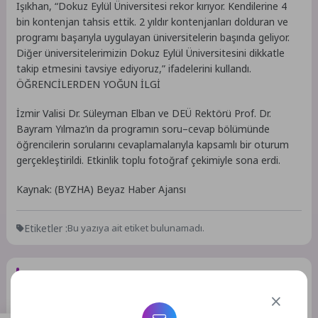
Işıkhan, “Dokuz Eylül Üniversitesi rekor kırıyor. Kendilerine 4
bin kontenjan tahsis ettik. 2 yıldır kontenjanları dolduran ve
programı başarıyla uygulayan üniversitelerin başında geliyor.
Diğer üniversitelerimizin Dokuz Eylül Üniversitesini dikkatle
takip etmesini tavsiye ediyoruz,” ifadelerini kullandı.
ÖĞRENCİLERDEN YOĞUN İLGİ
İzmir Valisi Dr. Süleyman Elban ve DEÜ Rektörü Prof. Dr.
Bayram Yılmaz’ın da programın soru–cevap bölümünde
öğrencilerin sorularını cevaplamalarıyla kapsamlı bir oturum
gerçekleştirildi. Etkinlik toplu fotoğraf çekimiyle sona erdi.
Kaynak: (BYZHA) Beyaz Haber Ajansı
Etiketler :
Bu yazıya ait etiket bulunamadı.
Bir Yorum Yazın
E-posta adresiniz yayınlanmayacak.
Gerekli alanlar
*
ile