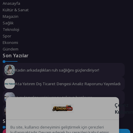
Anasayfa
Kültür & Sanat
Magazin
Sağlık
Teknoloji
Spor
Ekonomi
Gündem
Son Yazılar
Kadın arkadaşlıkları ruh sağlığını güçlendiriyor!
Ata Yatırım Dış Ticaret Dengesi Analiz Raporunu Yayımladı
Uygulamalar yerini yapay zekaya bırakıyor
Çerez
Kullanı
Kemer’in yeni simgesi: Henna Heykeli
Sosyal Medya
Bu site, kullanıcı deneyimini geliştirmek için çerezleri
kullanmaktadır. Devam ederek bu çerezleri kabul etmiş