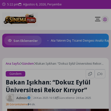
5:22 pm
Ağustos 6, 2026, Perşembe
Son Eklenenler
sağlığını güçlendiriyor!
Ata Yatırım Dış Ticaret Dengesi Analiz Raporu
Ana Sayfa
Gündem
Bakan Işıkhan: “Dokuz Eylül Üniversitesi Rekor
Kırıyor”
Gündem
0
Bakan Işıkhan: “Dokuz Eylül
Üniversitesi Rekor Kırıyor”
Admin
24 Kas 2025 16:53
Güncelleme: 24 Kas 2025
28 Görüntüleme
4 dk.