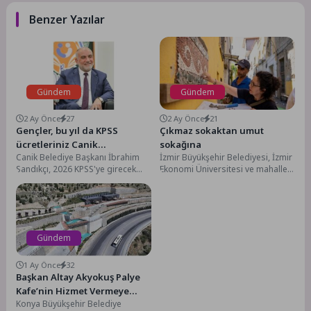
Benzer Yazılar
Gündem
Gündem
2 Ay Önce
27
2 Ay Önce
21
Gençler, bu yıl da KPSS
Çıkmaz sokaktan umut
ücretleriniz Canik
sokağına
Canik Belediye Başkanı İbrahim
İzmir Büyükşehir Belediyesi, İzmir
Belediyesi’nden!
Sandıkçı, 2026 KPSS'ye girecek
Ekonomi Üniversitesi ve mahalle
olan adayların sınav başvuru
sakinlerinin 16 haftalık ortak
ücretlerini karşılayacaklarını
çalışmasıyla Basmane’deki 944...
söyledi. Canik...
Gündem
1 Ay Önce
32
Başkan Altay Akyokuş Palye
Kafe’nin Hizmet Vermeye
Konya Büyükşehir Belediye
Başladığını Açıkladı