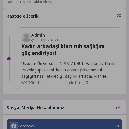
Başkanı Uğur İbrahim Altay,
Akyokuş bölgesindeki palye
düzenlemeleri kapsamında
Rastgele İçerik
tamamladıkları Palye Kafe’nin...
Admin
06 Ağu 2026 17:16
Kadın arkadaşlıkları ruh sağlığını
güçlendiriyor!
Üsküdar Üniversitesi NPİSTANBUL Hastanesi Klinik
Psikolog İpek Erol, kadın arkadaşlıklarının ruh
sağlığını nasıl etkilediği, sağlıklı arkadaşlıklar ile
sağlıksız ilişkilerin ve...
13
6 dk.
0
0
Sosyal Medya Hesaplarımız
Facebook
321