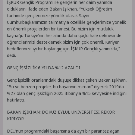
İŞKUR Gençlik Programı ile gençlerin her daim yanında
olduklarını ifade eden Bakan Işıkhan, “Yüksek Öğretim
tarihinde gençlerimize yönelik olarak Sayın
Cumhurbaşkanımızın talimatıyla özellikle gençlerimize yönelik
en önemli projelerden bir tanesi. Bu bizim için mutluluk
kaynağı. Türkiye’nin her alanda daha güçlü hale gelmesinde
öğrencilerimizi desteklemek bizim için çok önemli. Kariyer
hedeflerinize iyi bir başlangıç için İŞKUR Gençlik yanınızda,”
dedi.
GENÇ İŞSİZLİK 6 YILDA %12 AZALDI
Genç işsizlik oranlarındaki düşüşe dikkat çeken Bakan Işıkhan,
“Bu ve benzeri projeler, bu başarının mimarı” diyerek 2019’da
%27 olan genç işsizliğin 2025 itibarıyla %15 seviyesine indiğini
hatırlattı.
BAKAN IŞIKHAN: DOKUZ EYLÜL ÜNİVERSİTESİ REKOR
KIRIYOR
DEÜ’nün programdaki başarısına da ayrı bir parantez açan