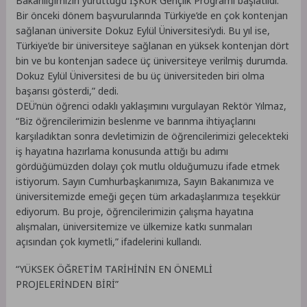
Bakanlığımızın yürüttüğü İŞKUR Gençlik Programı başlatıldı.
Bir önceki dönem başvurularında Türkiye’de en çok kontenjan
sağlanan üniversite Dokuz Eylül Üniversitesi’ydi. Bu yıl ise,
Türkiye’de bir üniversiteye sağlanan en yüksek kontenjan dört
bin ve bu kontenjan sadece üç üniversiteye verilmiş durumda.
Dokuz Eylül Üniversitesi de bu üç üniversiteden biri olma
başarısı gösterdi,” dedi.
DEÜ’nün öğrenci odaklı yaklaşımını vurgulayan Rektör Yılmaz,
“Biz öğrencilerimizin beslenme ve barınma ihtiyaçlarını
karşıladıktan sonra devletimizin de öğrencilerimizi gelecekteki
iş hayatına hazırlama konusunda attığı bu adımı
gördüğümüzden dolayı çok mutlu olduğumuzu ifade etmek
istiyorum. Sayın Cumhurbaşkanımıza, Sayın Bakanımıza ve
üniversitemizde emeği geçen tüm arkadaşlarımıza teşekkür
ediyorum. Bu proje, öğrencilerimizin çalışma hayatına
alışmaları, üniversitemize ve ülkemize katkı sunmaları
açısından çok kıymetli,” ifadelerini kullandı.
“YÜKSEK ÖĞRETİM TARİHİNİN EN ÖNEMLİ
PROJELERİNDEN BİRİ”