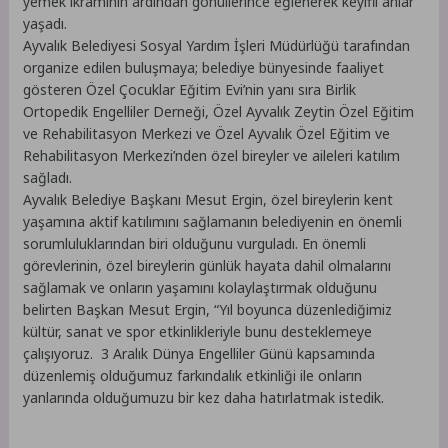
yemek ikramının ardından gönüllerince eğlenerek keyifli anlar
yaşadı.
Ayvalık Belediyesi Sosyal Yardım İşleri Müdürlüğü tarafından
organize edilen buluşmaya; belediye bünyesinde faaliyet
gösteren Özel Çocuklar Eğitim Evi’nin yanı sıra Birlik
Ortopedik Engelliler Derneği, Özel Ayvalık Zeytin Özel Eğitim
ve Rehabilitasyon Merkezi ve Özel Ayvalık Özel Eğitim ve
Rehabilitasyon Merkezi’nden özel bireyler ve aileleri katılım
sağladı.
Ayvalık Belediye Başkanı Mesut Ergin, özel bireylerin kent
yaşamına aktif katılımını sağlamanın belediyenin en önemli
sorumluluklarından biri olduğunu vurguladı. En önemli
görevlerinin, özel bireylerin günlük hayata dahil olmalarını
sağlamak ve onların yaşamını kolaylaştırmak olduğunu
belirten Başkan Mesut Ergin, “Yıl boyunca düzenlediğimiz
kültür, sanat ve spor etkinlikleriyle bunu desteklemeye
çalışıyoruz. 3 Aralık Dünya Engelliler Günü kapsamında
düzenlemiş olduğumuz farkındalık etkinliği ile onların
yanlarında olduğumuzu bir kez daha hatırlatmak istedik.