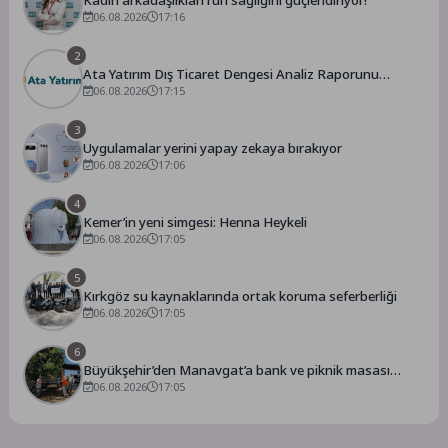
06.08.2026
17:16
2
Ata Yatırım Dış Ticaret Dengesi Analiz Raporunu
Yayımladı
06.08.2026
17:15
3
Uygulamalar yerini yapay zekaya bırakıyor
06.08.2026
17:06
4
Kemer’in yeni simgesi: Henna Heykeli
06.08.2026
17:05
5
Kırkgöz su kaynaklarında ortak koruma seferberliği
06.08.2026
17:05
6
Büyükşehir’den Manavgat’a bank ve piknik masası
desteği
06.08.2026
17:05