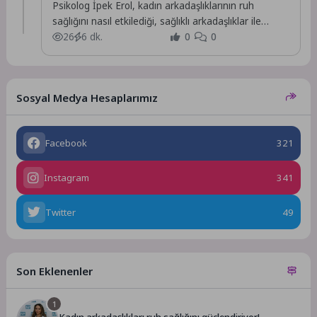
Psikolog İpek Erol, kadın arkadaşlıklarının ruh
sağlığını nasıl etkilediği, sağlıklı arkadaşlıklar ile
sağlıksız ilişkilerin ve...
26
6 dk.
0
0
Sosyal Medya Hesaplarımız
Facebook
321
Instagram
341
Twitter
49
Son Eklenenler
1
Kadın arkadaşlıkları ruh sağlığını güçlendiriyor!