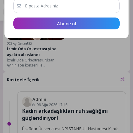
Hıdırellez coşkusunu Kültürpark’ta
dönümü ile 20 Temmuz Barış ve
yaşatacak. 5 Mayıs’ta yapılacak
Özgürlük Bayramı dolayısıyla
renkli etkinlikler, baharın enerjisini
Ayvalık...
kente...
Abone ol
Kültür & Sanat
3 Ay Önce
32
İzmir Oda Orkestrası yine
ayakta alkışlandı
İzmir Oda Orkestrası, Nisan
ayının son konseri ile
sanatseverlere özel bir
repertuvar sundu. Yoğun ilgi...
Rastgele İçerik
Admin
06 Ağu 2026 17:16
Kadın arkadaşlıkları ruh sağlığını
güçlendiriyor!
Üsküdar Üniversitesi NPİSTANBUL Hastanesi Klinik