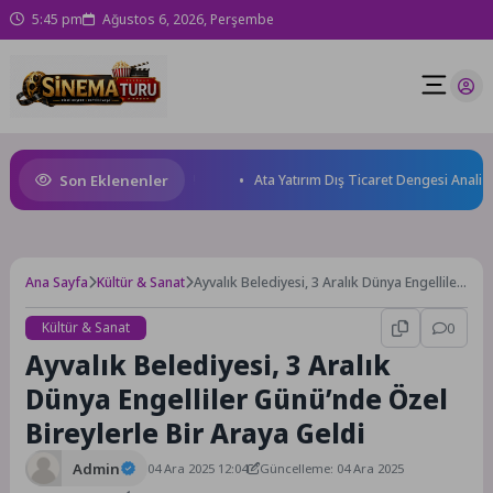
5:45 pm
Ağustos 6, 2026, Perşembe
Son Eklenenler
ruh sağlığını güçlendiriyor!
Ata Yatırım Dış Ticaret Dengesi Analiz Ra
Ana Sayfa
Kültür & Sanat
Ayvalık Belediyesi, 3 Aralık Dünya Engelliler
Günü’nde Özel Bireylerle Bir Araya Geldi
Kültür & Sanat
0
Ayvalık Belediyesi, 3 Aralık
Dünya Engelliler Günü’nde Özel
Bireylerle Bir Araya Geldi
Admin
04 Ara 2025 12:04
Güncelleme: 04 Ara 2025