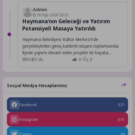
Admin
06 Ağu 2026 20:25
Haymana’nın Geleceği ve Yatırım
Potansiyeli Masaya Yatırıldı
Haymana Belediyesi Kültür Merkezi’nde
gerçekleştirilen geniş katılımlı istişare toplantısında;
ilçede yapımı devam eden projeler ile hayata
geçirilmesi planlanan yeni yatırımlar,...
65
3 dk.
0
0
Sosyal Medya Hesaplarımız
Facebook
321
Instagram
341
Twitter
49