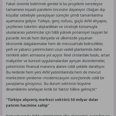
Fakat önemle belirtmek gerekir ki bu projelerin neredeyse
tamamının inşaatı pandemi öncesine dayanıyor. Olağan dışı
koşullar sebebiyle yavaşlayan süreçler şimdi tamamlanma
aşamasına geliyor. Türkiye, genç nüfusu, güçlü AVM altyapısı,
çeşitlenen tüketim alışkanlıkları ve stratejik konumuyla
uluslararası yatırımcılar için hâlâ yüksek potansiyel taşıyan bir
pazardır. Ancak hem dünyada ve ülkemizde yaşanan
ekonomik dalgalanmalar hem de mevzuattaki belirsizlikler,
yerli ve yabancı yatırımcıların uzun vadeli planlarında daha
temkinli adım atmasına yol açıyor. Reel cirolardaki baskı, artan
maliyetler ve küresel uygulamalardan ayrışan düzenlemeler,
yatırımcının finansal manevra alanını ciddi şekilde daraltıyor.
Bu nedenle hem yeni AVM yatırımlarında hem de mevcut
merkezlerin yenileme–modernizasyon süreçlerinde ciddi bir
yavaşlama görüyoruz. Bu durum sektörün büyüme
dinamiklerini sınırlayan kritik bir faktör hâline gelmiştir.”
“Türkiye alışveriş merkezi sektörü 50 milyar dolar
yatırım hacmine sahip”
Konuşmasında AVM yatırımlarının ülke ekonomisi açısından ne