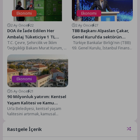
Ekonomi
Ekonomi
2 Ay Önce
22
2 Ay Önce
27
DOA ile İade Edilen Her
TBB Başkanı Alpaslan Çakar,
Ambalaj Tüketiciye 1 TL
Genel Kurul’da sektörün
T.C. Çevre, Şehircilik ve İklim
Türkiye Bankalar Birliği'nin (TBB)
Kazandıracak
gündemini değerlendirdi
Değişikliği Bakanı Murat Kurum, 1
69. Genel Kurulu, İstanbul Finans
Temmuz’dan itibaren Türkiye
Merkezi Ziraat Kuleleri
genelinde hayata...
Oditoryumu’nda
gerçekleştirildi. Genel Kurul'un...
Ekonomi
5 Ay Önce
21
90 Milyonluk yatırım: Kentsel
Yaşam Kalitesi ve Kamu
Urla Belediyesi, kentsel yaşam
Alanlarında 10 Büyük Adım
kalitesini artırmak, kamusal
alanları güçlendirmek ve
sürdürülebilir şehircilik anlayışını
Rastgele İçerik
hayata geçirmek amacıyla...