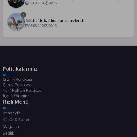
Ankara’dan destek istedi
06.08.2026
20:15
6
Nilüfer’de kaldırımlar temizlendi
06.08.2026
20:15
Politikalarımız
Gizlilik Politikası
Çerez Politikası
Telif Hakları Politikası
İçerik Yönetimi
Hızlı Menü
Anasayfa
Kültür & Sanat
Magazin
Sağlık