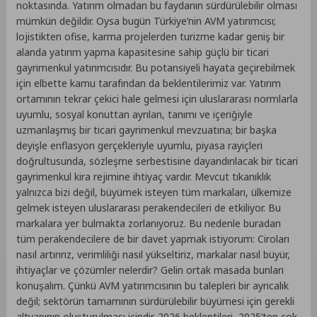
noktasında. Yatırım olmadan bu faydanın sürdürülebilir olması
mümkün değildir. Oysa bugün Türkiye’nin AVM yatırımcısı;
lojistikten ofise, karma projelerden turizme kadar geniş bir
alanda yatırım yapma kapasitesine sahip güçlü bir ticari
gayrimenkul yatırımcısıdır. Bu potansiyeli hayata geçirebilmek
için elbette kamu tarafından da beklentilerimiz var. Yatırım
ortamının tekrar çekici hale gelmesi için uluslararası normlarla
uyumlu, sosyal konuttan ayrılan, tanımı ve içeriğiyle
uzmanlaşmış bir ticari gayrimenkul mevzuatına; bir başka
deyişle enflasyon gerçekleriyle uyumlu, piyasa rayiçleri
doğrultusunda, sözleşme serbestisine dayandırılacak bir ticari
gayrimenkul kira rejimine ihtiyaç vardır. Mevcut tıkanıklık
yalnızca bizi değil, büyümek isteyen tüm markaları, ülkemize
gelmek isteyen uluslararası perakendecileri de etkiliyor. Bu
markalara yer bulmakta zorlanıyoruz. Bu nedenle buradan
tüm perakendecilere de bir davet yapmak istiyorum: Ciroları
nasıl artırırız, verimliliği nasıl yükseltiriz, markalar nasıl büyür,
ihtiyaçlar ve çözümler nelerdir? Gelin ortak masada bunları
konuşalım. Çünkü AVM yatırımcısının bu talepleri bir ayrıcalık
değil; sektörün tamamının sürdürülebilir büyümesi için gerekli
altyapının oluşturulması içindir. 2026 beklentileri, 2025’ten çok