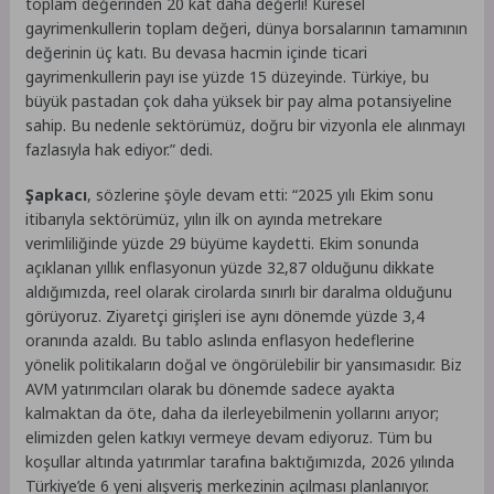
toplam değerinden 20 kat daha değerli! Küresel
gayrimenkullerin toplam değeri, dünya borsalarının tamamının
değerinin üç katı. Bu devasa hacmin içinde ticari
gayrimenkullerin payı ise yüzde 15 düzeyinde. Türkiye, bu
büyük pastadan çok daha yüksek bir pay alma potansiyeline
sahip. Bu nedenle sektörümüz, doğru bir vizyonla ele alınmayı
fazlasıyla hak ediyor.” dedi.
Şapkacı
, sözlerine şöyle devam etti: “2025 yılı Ekim sonu
itibarıyla sektörümüz, yılın ilk on ayında metrekare
verimliliğinde yüzde 29 büyüme kaydetti. Ekim sonunda
açıklanan yıllık enflasyonun yüzde 32,87 olduğunu dikkate
aldığımızda, reel olarak cirolarda sınırlı bir daralma olduğunu
görüyoruz. Ziyaretçi girişleri ise aynı dönemde yüzde 3,4
oranında azaldı. Bu tablo aslında enflasyon hedeflerine
yönelik politikaların doğal ve öngörülebilir bir yansımasıdır. Biz
AVM yatırımcıları olarak bu dönemde sadece ayakta
kalmaktan da öte, daha da ilerleyebilmenin yollarını arıyor;
elimizden gelen katkıyı vermeye devam ediyoruz. Tüm bu
koşullar altında yatırımlar tarafına baktığımızda, 2026 yılında
Türkiye’de 6 yeni alışveriş merkezinin açılması planlanıyor.