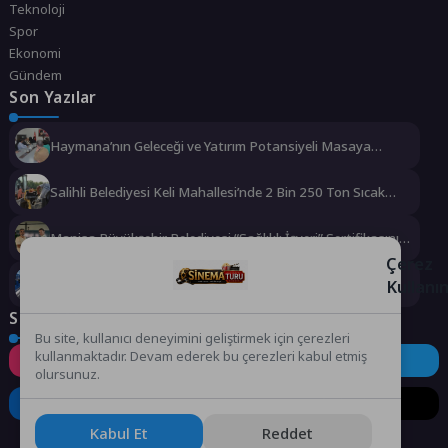
Teknoloji
Spor
Ekonomi
Gündem
Son Yazılar
Haymana’nın Geleceği ve Yatırım Potansiyeli Masaya
Yatırıldı
Salihli Belediyesi Keli Mahallesi’nde 2 Bin 250 Ton Sıcak
Asfalt Çalışmasını Tamamladı
Manisa Büyükşehir Belediyesi “Sağlıklı İşyeri” Sertifikasını
Aldı
Çerez
Kullanı
Büyükşehir’den Darıca’ya modern ulaşım yatırımı
Sosyal Medya
Bu site, kullanıcı deneyimini geliştirmek için çerezleri
kullanmaktadır. Devam ederek bu çerezleri kabul etmiş
Instagram
Facebook
Twitter
olursunuz.
LinkedIn
YouTube
TikTok
Kabul Et
Reddet