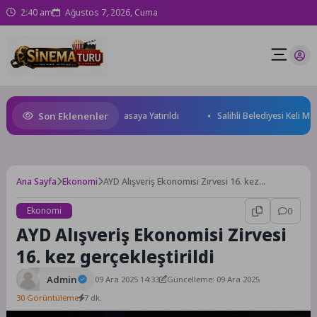
2:40 am
Ağustos 7, 2026, Cuma
Son Eklenenler
ve Yatırım Potansiyeli Masaya Yatırıldı
Salihli Belediyesi Keli Mahalle
Ana Sayfa
Ekonomi
AYD Alışveriş Ekonomisi Zirvesi 16. kez
gerçekleştirildi
Ekonomi
0
AYD Alışveriş Ekonomisi Zirvesi
16. kez gerçekleştirildi
Admin
09 Ara 2025 14:33
Güncelleme: 09 Ara 2025
30 Görüntüleme
7 dk.