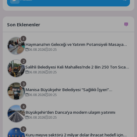
Son Eklenenler
1
Haymana’nın Geleceği ve Yatırım Potansiyeli Masaya
Yatırıldı
06.08.2026
20:25
2
Salihli Belediyesi Keli Mahallesi’nde 2 Bin 250 Ton Sıcak
Asfalt Çalışmasını Tamamladı
06.08.2026
20:25
3
Manisa Büyükşehir Belediyesi “Sağlıklı İşyeri”
Sertifikasını Aldı
06.08.2026
20:25
4
Büyükşehir’den Darıca’ya modern ulaşım yatırımı
06.08.2026
20:25
5
Kuru meyve sektörü 2 milyar dolar ihracat hedefi için