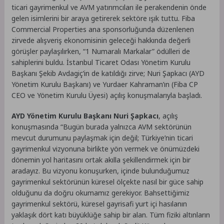
ticari gayrimenkul ve AVM yatırımcıları ile perakendenin önde
gelen isimlerini bir araya getirerek sektöre ışık tuttu. Fiba
Commercial Properties ana sponsorluğunda düzenlenen
zirvede alışveriş ekonomisinin geleceği hakkında değerli
görüşler paylaşılırken, “1 Numaralı Markalar” ödülleri de
sahiplerini buldu. İstanbul Ticaret Odası Yönetim Kurulu
Başkanı Şekib Avdagiç’in de katıldığı zirve; Nuri Şapkacı (AYD
Yönetim Kurulu Başkanı) ve Yurdaer Kahraman’ın (Fiba CP
CEO ve Yönetim Kurulu Üyesi) açılış konuşmalarıyla başladı.
AYD Yönetim Kurulu Başkanı Nuri Şapkacı
, açılış
konuşmasında “Bugün burada yalnızca AVM sektörünün
mevcut durumunu paylaşmak için değil; Türkiye’nin ticari
gayrimenkul vizyonuna birlikte yön vermek ve önümüzdeki
dönemin yol haritasını ortak akılla şekillendirmek için bir
aradayız. Bu vizyonu konuşurken, içinde bulunduğumuz
gayrimenkul sektörünün küresel ölçekte nasıl bir güce sahip
olduğunu da doğru okumamız gerekiyor. Bahsettiğimiz
gayrimenkul sektörü, küresel gayrisafi yurt içi hasılanın
yaklaşık dört katı büyüklüğe sahip bir alan. Tüm fiziki altınların