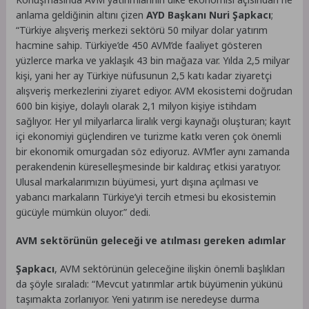
anlama geldiğinin altını çizen
AYD Başkanı
Nuri Şapkacı
;
“Türkiye alışveriş merkezi sektörü 50 milyar dolar yatırım
hacmine sahip. Türkiye’de 450 AVM’de faaliyet gösteren
yüzlerce marka ve yaklaşık 43 bin mağaza var. Yılda 2,5 milyar
kişi, yani her ay Türkiye nüfusunun 2,5 katı kadar ziyaretçi
alışveriş merkezlerini ziyaret ediyor. AVM ekosistemi doğrudan
600 bin kişiye, dolaylı olarak 2,1 milyon kişiye istihdam
sağlıyor. Her yıl milyarlarca liralık vergi kaynağı oluşturan; kayıt
içi ekonomiyi güçlendiren ve turizme katkı veren çok önemli
bir ekonomik omurgadan söz ediyoruz. AVM’ler aynı zamanda
perakendenin küreselleşmesinde bir kaldıraç etkisi yaratıyor.
Ulusal markalarımızın büyümesi, yurt dışına açılması ve
yabancı markaların Türkiye’yi tercih etmesi bu ekosistemin
gücüyle mümkün oluyor.” dedi.
AVM sektörünün geleceği ve atılması gereken adımlar
Şapkacı
, AVM sektörünün geleceğine ilişkin önemli başlıkları
da şöyle sıraladı: “Mevcut yatırımlar artık büyümenin yükünü
taşımakta zorlanıyor. Yeni yatırım ise neredeyse durma