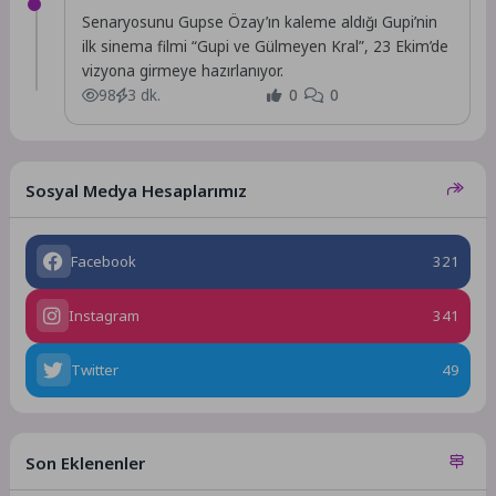
Senaryosunu Gupse Özay’ın kaleme aldığı Gupi’nin
ilk sinema filmi “Gupi ve Gülmeyen Kral”, 23 Ekim’de
vizyona girmeye hazırlanıyor.
98
3 dk.
0
0
Sosyal Medya Hesaplarımız
Facebook
321
Instagram
341
Twitter
49
Son Eklenenler