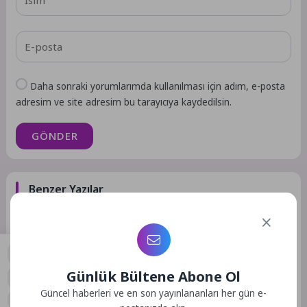
Daha sonraki yorumlarımda kullanılması için adım, e-posta
adresim ve site adresim bu tarayıcıya kaydedilsin.
GÖNDER
Benzer Yazılar
Ekonomi
Ekonomi
Günlük Bültene Abone Ol
4 Ay Önce
21
6 Ay Önce
18
0
Güncel haberleri ve en son yayınlananları her gün e-
Akkuyu NGS Ekibi,
Shell Madeni Yağlar, 2026 Yol