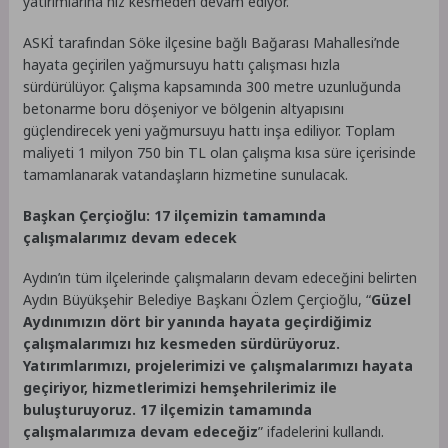
yatırımlarına hız kesmeden devam ediyor.
ASKİ tarafından Söke ilçesine bağlı Bağarası Mahallesi’nde
hayata geçirilen yağmursuyu hattı çalışması hızla
sürdürülüyor. Çalışma kapsamında 300 metre uzunluğunda
betonarme boru döşeniyor ve bölgenin altyapısını
güçlendirecek yeni yağmursuyu hattı inşa ediliyor. Toplam
maliyeti 1 milyon 750 bin TL olan çalışma kısa süre içerisinde
tamamlanarak vatandaşların hizmetine sunulacak.
Başkan Çerçioğlu: 17 ilçemizin tamamında
çalışmalarımız devam edecek
Aydın’ın tüm ilçelerinde çalışmaların devam edeceğini belirten
Aydın Büyükşehir Belediye Başkanı Özlem Çerçioğlu, “
Güzel
Aydınımızın dört bir yanında hayata geçirdiğimiz
çalışmalarımızı hız kesmeden sürdürüyoruz.
Yatırımlarımızı, projelerimizi ve çalışmalarımızı hayata
geçiriyor, hizmetlerimizi hemşehrilerimiz ile
buluşturuyoruz. 17 ilçemizin tamamında
çalışmalarımıza devam edeceğiz
” ifadelerini kullandı.