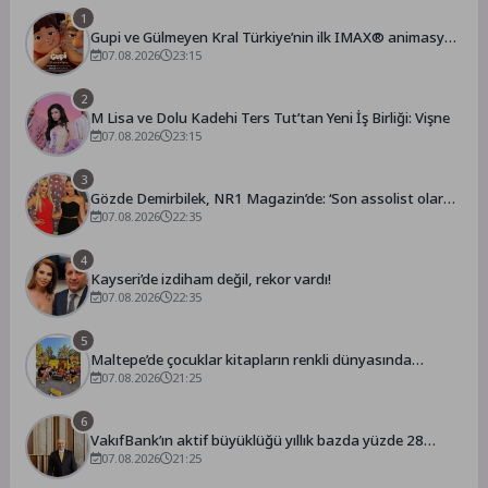
1
Gupi ve Gülmeyen Kral Türkiye’nin ilk IMAX® animasyon
filmi oluyor
07.08.2026
23:15
2
M Lisa ve Dolu Kadehi Ters Tut’tan Yeni İş Birliği: Vişne
07.08.2026
23:15
3
Gözde Demirbilek, NR1 Magazin’de: ‘Son assolist olarak
var olacağım!’
07.08.2026
22:35
4
Kayseri’de izdiham değil, rekor vardı!
07.08.2026
22:35
5
Maltepe’de çocuklar kitapların renkli dünyasında
buluştu
07.08.2026
21:25
6
VakıfBank’ın aktif büyüklüğü yıllık bazda yüzde 28
07.08.2026
artışla 5,8 trilyon TL’yi aştı
21:25