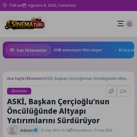
7:09 am
Ağustos 8, 2026, Cumartesi
Son Eklenenler
eyen Kral Türkiye’nin ilk IMAX® animasyon filmi oluyor
M Lisa ve Dolu 
Ana Sayfa
Ekonomi
ASKİ, Başkan Çerçioğlu’nun Öncülüğünde Altyapı
Yatırımlarını Sürdürüyor
Ekonomi
0
ASKİ, Başkan Çerçioğlu’nun
Öncülüğünde Altyapı
Yatırımlarını Sürdürüyor
Admin
21 Kas 2025 15:23
Güncelleme: 21 Kas 2025