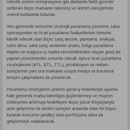
robotik sistem entegrasyonu gibi alanlarda farklı görevler
üstlenen Biçer, markanın teknoloji ve üretim süreçlerinde
önemli katkılarda bulundu.
Yeni görevinde Arnica’nın stratejik pazarlama yönetimi, saha
operasyonları ve ticari pazarlama faaliyetlerinin tümüne
liderlik edecek olan Biçer, satış destek, planlama, sevkiyat,
satın alma, saha satış verilerinin analizi, bölge pazarlama
ekipleri ve mağaza içi marka temsilcilerinden oluşan geniş bir
yapının yönetiminden sorumlu olacak. Ayrıca ticari pazarlama
stratejilerinin (ATL, BTL, TTL), prodüksiyon ve reklam
süreçlerinin yanı sıra markanın sosyal medya ve kurumsal
iletişim çalışmalarını da yönetecek.
Pazarlama stratejilerini şirketin genel iş hedefleriyle uyumlu
hale getirerek marka bilinirliğini güçlendirmeyi ve müşteri
etkileşimini artırmayı hedefleyen Biçer, pazar ihtiyaçlarıyla
ürün geliştirme ve üretim süreçleri arasında etkin bir köprü
kurarak Arnica’nın yenilikçi ürün portföyünü daha da
geliştirmeye odaklanacak.