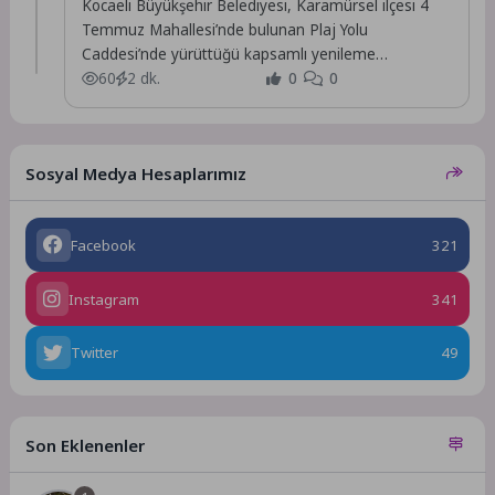
Kocaeli Büyükşehir Belediyesi, Karamürsel ilçesi 4
Temmuz Mahallesi’nde bulunan Plaj Yolu
Caddesi’nde yürüttüğü kapsamlı yenileme
çalışmalarını tamamladı.
60
2 dk.
0
0
Sosyal Medya Hesaplarımız
Facebook
321
Instagram
341
Twitter
49
Son Eklenenler