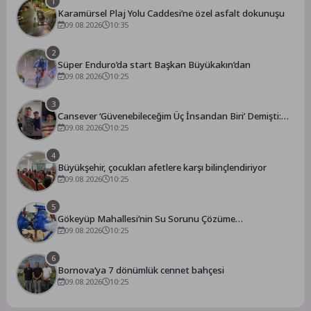
1
Karamürsel Plaj Yolu Caddesi’ne özel asfalt dokunuşu
09.08.2026
10:35
2
Süper Enduro’da start Başkan Büyükakın’dan
09.08.2026
10:25
3
Cansever ‘Güvenebileceğim Üç İnsandan Biri’ Demişti:
Mahmut Görgen’den Cansever’e Duygusal Veda
09.08.2026
10:25
4
Büyükşehir, çocukları afetlere karşı bilinçlendiriyor
09.08.2026
10:25
5
Gökeyüp Mahallesi’nin Su Sorunu Çözüme
Kavuşturuldu
09.08.2026
10:25
6
Bornova’ya 7 dönümlük cennet bahçesi
09.08.2026
10:25