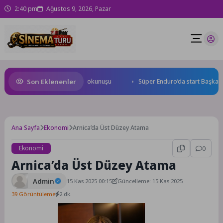
2:40 pm
Ağustos 9, 2026, Pazar
Son Eklenenler
Yolu Caddesi’ne özel asfalt dokunuşu
Süper Enduro’da start Başkan Bü
Ana Sayfa
Ekonomi
Arnica’da Üst Düzey Atama
Ekonomi
0
Arnica’da Üst Düzey Atama
Admin
15 Kas 2025 00:15
Güncelleme: 15 Kas 2025
39 Görüntüleme
2 dk.