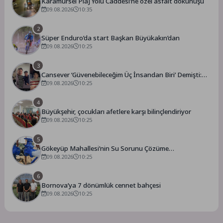
Karamürsel Plaj Yolu Caddesi’ne özel asfalt dokunuşu
09.08.2026
10:35
2
Süper Enduro’da start Başkan Büyükakın’dan
09.08.2026
10:25
3
Cansever ‘Güvenebileceğim Üç İnsandan Biri’ Demişti:
Mahmut Görgen’den Cansever’e Duygusal Veda
09.08.2026
10:25
4
Büyükşehir, çocukları afetlere karşı bilinçlendiriyor
09.08.2026
10:25
5
Gökeyüp Mahallesi’nin Su Sorunu Çözüme
Kavuşturuldu
09.08.2026
10:25
6
Bornova’ya 7 dönümlük cennet bahçesi
09.08.2026
10:25