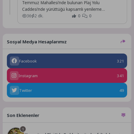
Temmuz Mahallesi’nde bulunan Plaj Yolu
Caddesi’nde yürüttüğü kapsamlı yenileme
çalışmalarını tamamladı.
36
2 dk.
0
0
Sosyal Medya Hesaplarımız
Facebook
321
Instagram
341
Twitter
49
Son Eklenenler
1