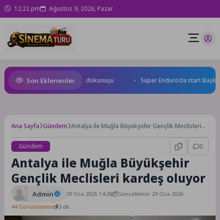
12:22 pm
Ağustos 9, 2026, Pazar
Son Eklenenler
Yolu Caddesi’ne özel asfalt dokunuşu
Süper Enduro’da start Başkan B
Ana Sayfa
Gündem
Antalya ile Muğla Büyükşehir Gençlik Meclisleri
kardeş oluyor
Gündem
0
Antalya ile Muğla Büyükşehir
Gençlik Meclisleri kardeş oluyor
Admin
29 Oca 2026 14:26
Güncelleme: 29 Oca 2026
44 Görüntüleme
3 dk.