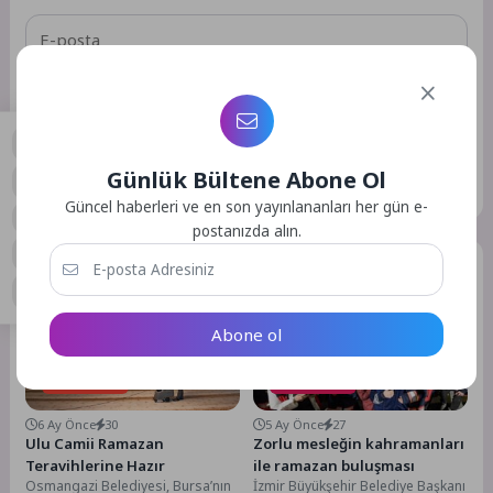
Daha sonraki yorumlarımda kullanılması için adım, e-posta
adresim ve site adresim bu tarayıcıya kaydedilsin.
Günlük Bültene Abone Ol
GÖNDER
0
Güncel haberleri ve en son yayınlananları her gün e-
postanızda alın.
Benzer Yazılar
Abone ol
Gündem
Gündem
6 Ay Önce
30
5 Ay Önce
27
Ulu Camii Ramazan
Zorlu mesleğin kahramanları
Teravihlerine Hazır
ile ramazan buluşması
Osmangazi Belediyesi, Bursa’nın
İzmir Büyükşehir Belediye Başkanı