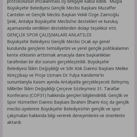
protokolünün imzalanması oy birliğiyle kabul edildi. Muğla
Büyükşehir Belediyesi Gençlik Meclisi Başkanı Muzaffer
Cantekin ve Gençlik Meclisi Başkan Vekili Özge Zaimoğlu
Şinik, Antalya Büyükşehir Meclisi’ne destekleri ve kuruluş
aşamasında verdikleri desteklerden dolayı teşekkür etti.
GENÇLİK SPOR ÇALIŞMALARI ANLATILDI
Büyükşehir Belediyesi Gençlik Meclisi Ocak ayı genel
kurulunda gençlerin temsiliyetini ve yerel gençlik politikalarının
kente etkisinin arttırmak amacıyla daire başkanlıkları
tarafından bir dizi sunum gerçekleştirildi. Büyükşehir
Belediyesi İklim Değişikliği ve Sıfır Atık Dairesi Başkanı Melike
Kireççibaşı ve Proje Uzmanı Dr. Fulya Kandemir’in
sunumlarıyla Kasım ayında Antalya’da gerçekleşecek Birleşmiş
Milletler İklim Değişikliği Çerçeve Sözleşmesi 31. Taraflar
Konferansı (COP31) hakkında gençleri bilgilendirildi. Gençlik ve
Spor Hizmetleri Dairesi Başkanı İbrahim İlhami Koç da gençlik
meclisi üyelerine Büyükşehir Belediyesi’nin gençlik ve spor
çalışmaları hakkında bilgi vererek deneyimlerini ve önerilerini
aktardı.