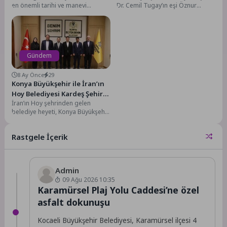
en önemli tarihi ve manevi
Dr. Cemil Tugay’ın eşi Öznur
değerlerinden biri olan Ulu
Tugay, ramazan ayında İzmir
Camii’ni teravih namazlarına...
İtfaiyesi ve...
Gündem
8 Ay Önce
29
Konya Büyükşehir ile İran’ın
Hoy Belediyesi Kardeş Şehir
İran’ın Hoy şehrinden gelen
Oldu
belediye heyeti, Konya Büyükşehir
Belediyesi’ni ziyaret ederek,
Büyükşehir Belediye Başkan
Rastgele İçerik
Vekili...
Admin
09 Ağu 2026 10:35
Karamürsel Plaj Yolu Caddesi’ne özel
asfalt dokunuşu
Kocaeli Büyükşehir Belediyesi, Karamürsel ilçesi 4