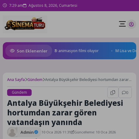
7:29 am
Ağustos 8, 2026, Cumartesi
Son Eklenenler
n Kral Türkiye’nin ilk IMAX® animasyon filmi oluyor
M Lisa ve Dolu Ka
Ana Sayfa
Gündem
Antalya Büyükşehir Belediyesi hortumdan zarar
gören vatandaşın yanında
Gündem
0
Antalya Büyükşehir Belediyesi
hortumdan zarar gören
vatandaşın yanında
Admin
10 Oca 2026 11:31
Güncelleme: 10 Oca 2026