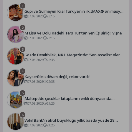
1
Gupi ve Gülmeyen Kral Türkiye’nin ilk IMAX® animasyon
filmi oluyor
07.08.2026
23:15
2
M Lisa ve Dolu Kadehi Ters Tut’tan Yeni İş Birliği: Vişne
07.08.2026
23:15
3
Gözde Demirbilek, NR1 Magazin’de: ‘Son assolist olarak
var olacağım!’
07.08.2026
22:35
4
Kayseri’de izdiham değil, rekor vardı!
07.08.2026
22:35
5
Maltepe’de çocuklar kitapların renkli dünyasında
buluştu
07.08.2026
21:25
6
VakıfBank’ın aktif büyüklüğü yıllık bazda yüzde 28
07.08.2026
artışla 5,8 trilyon TL’yi aştı
21:25