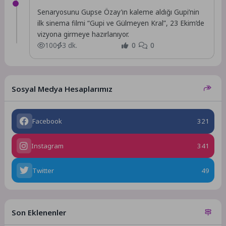
Senaryosunu Gupse Özay’ın kaleme aldığı Gupi’nin
ilk sinema filmi “Gupi ve Gülmeyen Kral”, 23 Ekim’de
vizyona girmeye hazırlanıyor.
100
3 dk.
0
0
Sosyal Medya Hesaplarımız
Facebook
321
Instagram
341
Twitter
49
Son Eklenenler