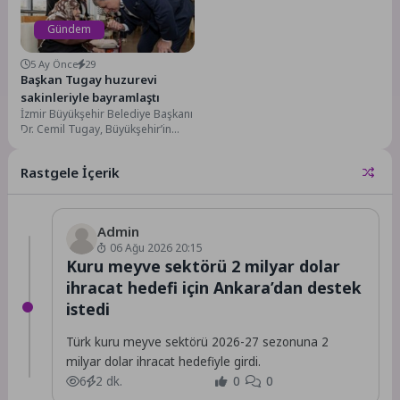
Gündem
5 Ay Önce
29
Başkan Tugay huzurevi
sakinleriyle bayramlaştı
İzmir Büyükşehir Belediye Başkanı
Dr. Cemil Tugay, Büyükşehir’in
Sosyal Yaşam Kampüsü’ndeki
huzurevi sakinleriyle bayramlaştı.
Rastgele İçerik
Ziyarette,...
Admin
06 Ağu 2026 20:15
Kuru meyve sektörü 2 milyar dolar
ihracat hedefi için Ankara’dan destek
istedi
Türk kuru meyve sektörü 2026-27 sezonuna 2
milyar dolar ihracat hedefiyle girdi.
6
2 dk.
0
0