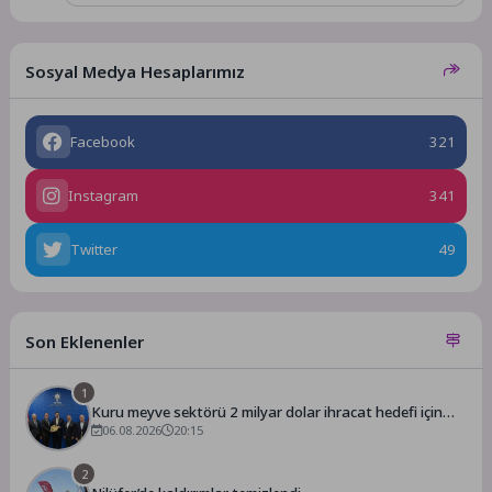
Sosyal Medya Hesaplarımız
Facebook
321
Instagram
341
Twitter
49
Son Eklenenler
1
Kuru meyve sektörü 2 milyar dolar ihracat hedefi için
Ankara’dan destek istedi
06.08.2026
20:15
2