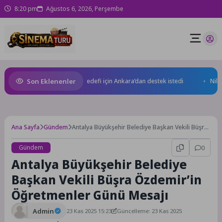
8:20 pm
Ağustos 6, 2026, Perşembe
Son Eklenenler
rü 2 milyar dolar ihracat hedefi için Ankara’dan destek istedi
Nilüfer
Ana Sayfa
Gündem
Antalya Büyükşehir Belediye Başkan Vekili Büşra
Özdemir’in Öğretmenler Günü Mesajı
Gündem
0
Antalya Büyükşehir Belediye
Başkan Vekili Büşra Özdemir’in
Öğretmenler Günü Mesajı
Admin
23 Kas 2025 15:23
Güncelleme: 23 Kas 2025