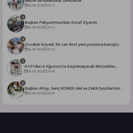
Nilüfer’de kaldırımlar temizlendi
06.08.2026
20:15
3
Başkan Pekyatırmacı’dan Esnaf Ziyareti
06.08.2026
20:15
4
Çocuklar boyadı, bir can dost yeni yuvasına kavuştu
06.08.2026
20:15
5
A101’den 6 Ağustos’ta Kaçırılmayacak Motosiklet
Fırsatı
06.08.2026
20:06
6
Başkan Altay, Genç KOMEK Akıl ve Zekâ Oyunları’nın
Final Turunda Öğrencilerin Heyecanını Paylaştı
06.08.2026
20:05