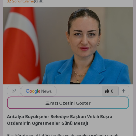
32 Görüntüleme
2 dk.
0
Yazı Özetini Göster
Antalya Büyükşehir Belediye Başkan Vekili Büşra
Özdemir’in Öğretmenler Günü Mesajı
Başöğretmen Atatürk’ün ilke ve devrimleri ışığında emek,