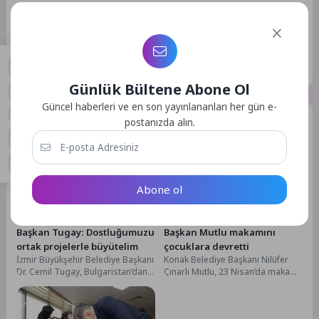
Daha sonraki yorumlarımda kullanılması için adım, e-posta
adresim ve site adresim bu tarayıcıya kaydedilsin.
GÖNDER
Günlük Bültene Abone Ol
0
Güncel haberleri ve en son yayınlananları her gün e-
Benzer Yazılar
postanızda alın.
Abone ol
Gündem
Gündem
3 Hf. Önce
67
4 Ay Önce
23
Başkan Tugay: Dostluğumuzu
Başkan Mutlu makamını
ortak projelerle büyütelim
çocuklara devretti
İzmir Büyükşehir Belediye Başkanı
Konak Belediye Başkanı Nilüfer
Dr. Cemil Tugay, Bulgaristan’dan
Çınarlı Mutlu, 23 Nisan’da makam
İzmir’in kardeş kenti Kırcaali
koltuğunu çocuklara devretti.
Belediye Başkanı Erol...
Kente ve geleceğe...