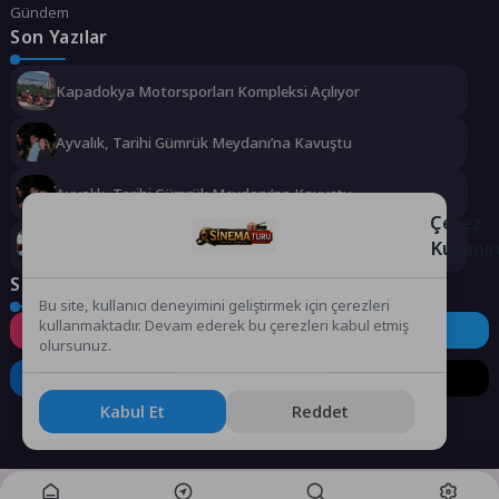
Gündem
Son Yazılar
Kapadokya Motorsporları Kompleksi Açılıyor
Ayvalık, Tarihi Gümrük Meydanı’na Kavuştu
Ayvalık, Tarihi Gümrük Meydanı’na Kavuştu
Çerez
Kullanı
İlk Teleferik Heyecanını Alo Evlat’la Yaşadılar
Sosyal Medya
Bu site, kullanıcı deneyimini geliştirmek için çerezleri
kullanmaktadır. Devam ederek bu çerezleri kabul etmiş
Instagram
Facebook
Twitter
olursunuz.
LinkedIn
YouTube
TikTok
Kabul Et
Reddet