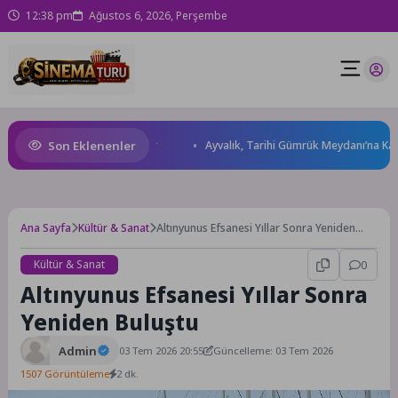
12:38 pm
Ağustos 6, 2026, Perşembe
Son Eklenenler
porları Kompleksi Açılıyor
Ayvalık, Tarihi Gümrük Meydanı’na Kavuşt
Ana Sayfa
Kültür & Sanat
Altınyunus Efsanesi Yıllar Sonra Yeniden
Buluştu
Kültür & Sanat
0
Altınyunus Efsanesi Yıllar Sonra
Yeniden Buluştu
Admin
03 Tem 2026 20:55
Güncelleme: 03 Tem 2026
1507 Görüntüleme
2 dk.