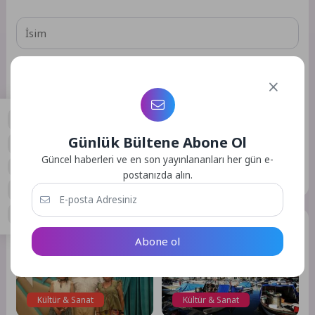
Daha sonraki yorumlarımda kullanılması için adım, e-posta
adresim ve site adresim bu tarayıcıya kaydedilsin.
Günlük Bültene Abone Ol
0
Güncel haberleri ve en son yayınlananları her gün e-
GÖNDER
postanızda alın.
Benzer Yazılar
Abone ol
Kültür & Sanat
Kültür & Sanat