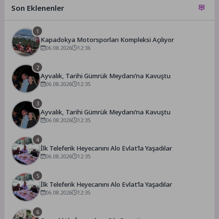
Son Eklenenler
1
Kapadokya Motorsporları Kompleksi Açılıyor
06.08.2026
12:36
2
Ayvalık, Tarihi Gümrük Meydanı’na Kavuştu
06.08.2026
12:35
3
Ayvalık, Tarihi Gümrük Meydanı’na Kavuştu
06.08.2026
12:35
4
İlk Teleferik Heyecanını Alo Evlat’la Yaşadılar
06.08.2026
12:35
5
İlk Teleferik Heyecanını Alo Evlat’la Yaşadılar
06.08.2026
12:35
6