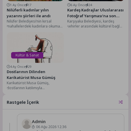
1 Ay Önce
17
6 Ay Önce
24
Nilüferli kadınlar yılın
Kardeş Kadrajlar Uluslararası
yazarını şiirleri ile andı
Fotoğraf Yarışması’na son
Nilüfer Belediyesi’nin kırsal
Karşıyaka Belediyesi, kardeş
başvuru 8 Şubat
mahallelerdeki kadınlara okuma
şehirler arasındaki kültürel bağları
alışkanlığı kazandırmak amacıyla
güçlendirmek amacıyla fotoğraf
düzenlediği “Nilüfer’de Kadın
yarışması düzenledi. Ulusal ve
Hayata Yakın” etkinliğinde...
uluslararası...
Kültür & Sanat
4 Ay Önce
29
Dostlarının Dilinden
Karikatürist Musa Gümüş
Karikatürist Musa Gümüş,
dostlarının katılımıyla
düzenlenecek söyleşide anılacak.
Etkinlik, 5 Nisan’da Kadıköy
Rastgele İçerik
Belediyesi Karikatür Evi’nde...
Admin
06 Ağu 2026 12:36