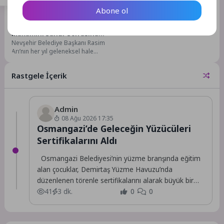
Abone ol
5 Ay Önce
19
Nevşehir Belediyesi Başkanlık
Makamını Sahur Sofrasına
Nevşehir Belediye Başkanı Rasim
Çevirdik
Arı’nın her yıl geleneksel hale
getirdiği gençlerle makam
odasında sahur programı...
Rastgele İçerik
Admin
08 Ağu 2026 17:35
Osmangazi’de Geleceğin Yüzücüleri
Sertifikalarını Aldı
Osmangazi Belediyesi’nin yüzme branşında eğitim
alan çocuklar, Demirtaş Yüzme Havuzu’nda
düzenlenen törenle sertifikalarını alarak büyük bir
mutluluk yaşadı.
41
3 dk.
0
0