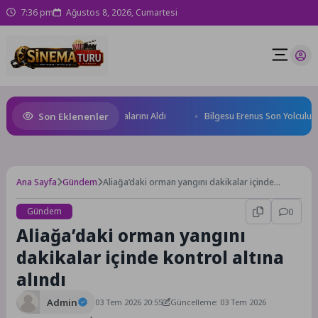
7:36 pm
Ağustos 8, 2026, Cumartesi
Son Eklenenler
eceğin Yüzücüleri Sertifikalarını Aldı
Bilgesu Erenus Son Yolculuğun
Ana Sayfa
Gündem
Aliağa’daki orman yangını dakikalar içinde
kontrol altına alındı
Gündem
0
Aliağa’daki orman yangını
dakikalar içinde kontrol altına
alındı
Admin
03 Tem 2026 20:55
Güncelleme: 03 Tem 2026