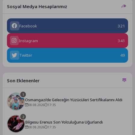
Sosyal Medya Hesaplarımız
Facebook
321
Instagram
341
Twitter
49
Son Eklenenler
1
Osmangazi’de Geleceğin Yüzücüleri Sertifikalarını Aldı
08.08.2026
17:35
2
Bilgesu Erenus Son Yolculuğuna Uğurlandı
08.08.2026
17:35