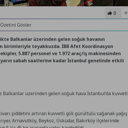
0
 Özetini Göster
likte Balkanlar üzerinden gelen soğuk havanın
üm birimleriyle teyakkuzda. İBB Afet Koordinasyon
ipler, 5.887 personel ve 1.972 araç/iş makinesinden
yarın sabah saatlerine kadar İstanbul genelinde etkili
te Balkanlar üzerinden gelen soğuk hava İstanbul’da kuvvetl
 civarı şiddetini artıran kuvvetli gök gürültülü sağanak yağış
arıyer, Arnavutköy, Beykoz, Üsküdar, Bakırköy ilçelerinde
ye 5 ila 45 kg arasında yağış kaydedildi.