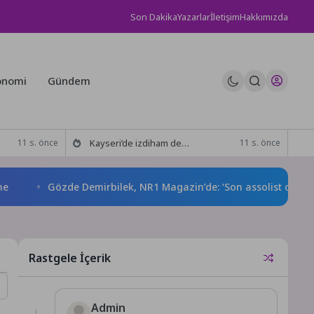
Son Dakika
Yazarlar
İletişim
Hakkımızda
onomi
Gündem
Kayseri’de izdiham değil, rekor vardı!
11 s. önce
11 s. önce
Gözde Demirbilek, NR1 Magazin’de: ‘Son assolist olarak var o
Rastgele İçerik
Admin