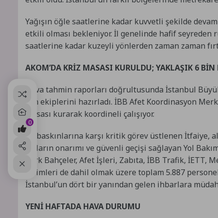
Yağışın öğle saatlerine kadar kuvvetli şekilde deva
etkili olması bekleniyor. İl genelinde hafif seyreden
saatlerine kadar kuzeyli yönlerden zaman zaman fır
AKOM’DA KRİZ MASASI KURULDU; YAKLAŞIK 6 BİN
Hava tahmin raporları doğrultusunda İstanbul Büyük
için ekiplerini hazırladı. İBB Afet Koordinasyon Me
masası kurarak koordineli çalışıyor.
0
Su baskınlarına karşı kritik görev üstlenen İtfaiye, a
yolların onarımı ve güvenli geçişi sağlayan Yol Bakı
Park Bahçeler, Afet İşleri, Zabıta, İBB Trafik, İETT, 
birimleri de dahil olmak üzere toplam 5.887 personel 
İstanbul’un dört bir yanından gelen ihbarlara müdah
YENİ HAFTADA HAVA DURUMU