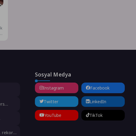
ak
f
Sosyal Medya
Instagram
Facebook
animasyon
Twitter
LinkedIn
ers
şne
YouTube
TikTok
t olarak
, rekor