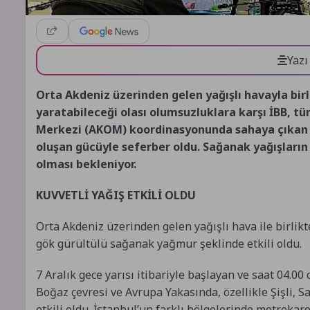
Yazı
Orta Akdeniz üzerinden gelen yağışlı havayla bir
yaratabileceği olası olumsuzluklara karşı İBB, t
Merkezi (AKOM) koordinasyonunda sahaya çıkan ek
oluşan gücüyle seferber oldu. Sağanak yağışların 
olması bekleniyor.
KUVVETLİ YAĞIŞ ETKİLİ OLDU
Orta Akdeniz üzerinden gelen yağışlı hava ile birlik
gök gürültülü sağanak yağmur şeklinde etkili oldu.
7 Aralık gece yarısı itibariyle başlayan ve saat 04.00
Boğaz çevresi ve Avrupa Yakasında, özellikle Şişli, S
etkili oldu. İstanbul’un farklı bölgelerinde metrekare