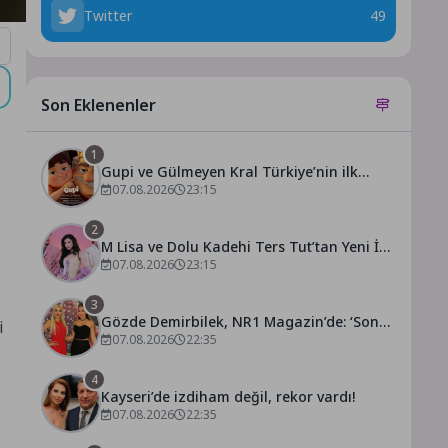
Twitter
49
Son Eklenenler
1
Gupi ve Gülmeyen Kral Türkiye’nin ilk
IMAX® animasyon filmi oluyor
07.08.2026
23:15
2
M Lisa ve Dolu Kadehi Ters Tut’tan Yeni İş
Birliği: Vişne
07.08.2026
23:15
3
Gözde Demirbilek, NR1 Magazin’de: ‘Son
i
assolist olarak var olacağım!’
07.08.2026
22:35
4
Kayseri’de izdiham değil, rekor vardı!
07.08.2026
22:35