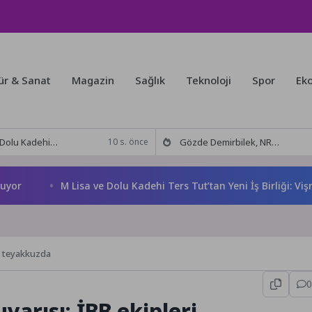
ür & Sanat
Magazin
Sağlık
Teknoloji
Spor
Ek
 Tut’tan Yeni İş Birliği: Vişne
Gözde Demirbilek, NR1 Magazin’de: ‘Son assolist olarak var olacağım!’
10 s. önce
M Lisa ve Dolu Kadehi Ters Tut’tan Yeni İş Birliği: Vişne
i teyakkuzda
0
arısı: İBB ekipleri