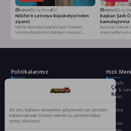
Admin
5 Ay Önce
33
Admin
5 Ay Ö
Nilüfer’e Letonya Büyükelçisi’nden
Başkan Şadi Ö
ziyaret
kamulaştırma 
Nilüfer Belediye Başkanı Şadi Özdemir,
Bursa’da Yüksek H
Letonya Büyükelçisi Bahtijors Hasans’ı
erişim yolları için
ağırladı. Görüşmede ekonomik potansiyel,
kararını değerlend
eğitimdeki fırsatlar...
Politikalarımız
Hızlı Men
Gizlilik Politikası
Anasayfa
Çerez
Çerez Politikası
Kültür & San
Kullanı
Telif Hakları Politikası
Magazin
İçerik Yönetimi
Sağlık
Teknoloji
Bu site, kullanıcı deneyimini geliştirmek için çerezleri
kullanmaktadır. Devam ederek bu çerezleri kabul
Spor
etmiş olursunuz.
Ekonomi
Gündem