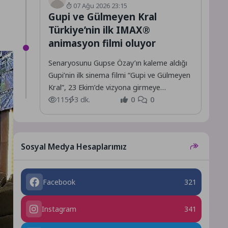
07 Ağu 2026 23:15
Gupi ve Gülmeyen Kral
Türkiye’nin ilk IMAX®
animasyon filmi oluyor
Senaryosunu Gupse Özay’ın kaleme aldığı
Gupi’nin ilk sinema filmi “Gupi ve Gülmeyen
Kral”, 23 Ekim’de vizyona girmeye
hazırlanıyor.
115
3 dk.
0
0
Sosyal Medya Hesaplarımız
Facebook
321
Instagram
341