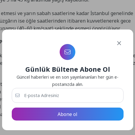
m etmesi ve yarın sabah saatlerine kadar İstanbul genelinde
 rüzgârın ise öğle saatlerinden itibaren kuvvetlenerek gece
tınamsı (40–60 km/saat) şeklinde esmesi öngörülüyor.
 PERSONEL GÖREV YAPTI
şehir Belediyesi (İBB), olumsuz hava koşullarıyla mücadel
rkezi (AKOM), yaşanması muhtemel olumsuzluklara karşı kri
Günlük Bültene Abone Ol
Güncel haberleri ve en son yayınlananları her gün e-
ltyapı ve su tahliye sorunlarını çözen İSKİ, hasar gören
postanızda alın.
m Daire Başkanlığı ekipleri sahada. Ayrıca, Atık Yönetimi,
Metro İstanbul, Halkla İlişkiler ve İşletmeler Müdürlüğü
ve 1.972 araç/iş makinesi sahada aktif görev yaptı. Ekipler,
Abone ol
ale çalışmalarını sürdürüyor.