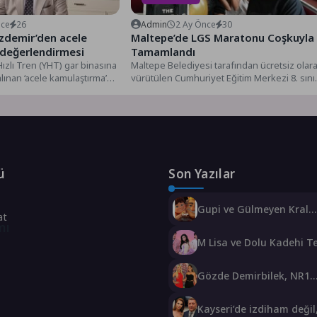
nce
26
Admin
2 Ay Önce
30
zdemir’den acele
Maltepe’de LGS Maratonu Coşkuyla
değerlendirmesi
Tamamlandı
ızlı Tren (YHT) gar binasına
Maltepe Belediyesi tarafından ücretsiz olar
 alınan ‘acele kamulaştırma’
yürütülen Cumhuriyet Eğitim Merkezi 8. sını
iren...
LGS hazırlık kursları tamamlandı....
ü
Son Yazılar
Gupi ve Gülmeyen Kral
at
Türkiye’nin ilk IMAX® 
mı
filmi oluyor
M Lisa ve Dolu Kadehi T
Tut’tan Yeni İş Birliği: Vi
Gözde Demirbilek, NR1
Magazin’de: ‘Son assolis
var olacağım!’
Kayseri’de izdiham değil