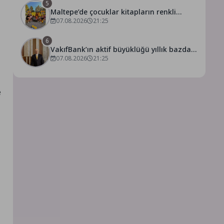
5
Maltepe’de çocuklar kitapların renkli
dünyasında buluştu
07.08.2026
21:25
6
VakıfBank’ın aktif büyüklüğü yıllık bazda
07.08.2026
21:25
yüzde 28 artışla 5,8 trilyon TL’yi aştı
e
z