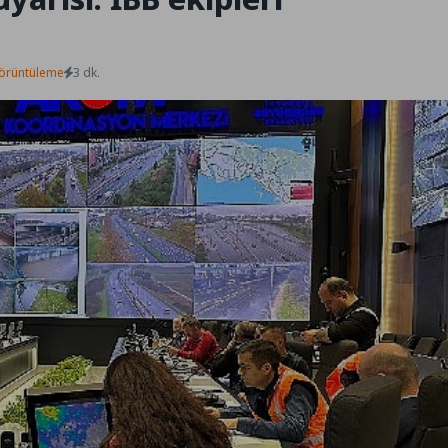
örüntüleme
3 dk.