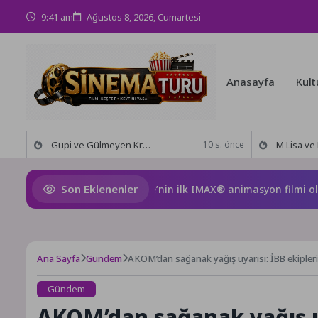
9:41 am
Ağustos 8, 2026, Cumartesi
Anasayfa
Kült
Gupi ve Gülmeyen Kral Türkiye’nin ilk IMAX® animasyon filmi oluyor
M Lisa ve Dolu Kadehi Ters
10 s. önce
Son Eklenenler
ve Gülmeyen Kral Türkiye’nin ilk IMAX® animasyon filmi oluyor
Ana Sayfa
Gündem
AKOM’dan sağanak yağış uyarısı: İBB ekipler
Gündem
AKOM’dan sağanak yağış uy