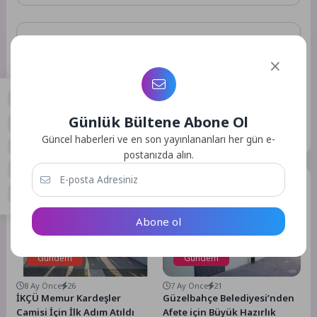
Daha sonraki yorumlarımda kullanılması için adım, e-posta
adresim ve site adresim bu tarayıcıya kaydedilsin.
Günlük Bültene Abone Ol
GÖNDER
0
Güncel haberleri ve en son yayınlananları her gün e-
postanızda alın.
Benzer Yazılar
Abone ol
Gündem
Gündem
8 Ay Önce
26
7 Ay Önce
21
İKÇÜ Memur Kardeşler
Güzelbahçe Belediyesi’nden
Camisi İçin İlk Adım Atıldı
Afete için Büyük Hazırlık