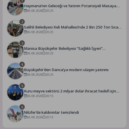
1
Haymana’nın Geleceği ve Yatırım Potansiyeli Masaya
Yatırıldı
06.08.2026
20:25
2
Salihli Belediyesi Keli Mahallesi’nde 2 Bin 250 Ton Sıcak
Asfalt Çalışmasını Tamamladı
06.08.2026
20:25
3
Manisa Büyükşehir Belediyesi “Sağlıklı İşyeri”
Sertifikasını Aldı
06.08.2026
20:25
4
Büyükşehir’den Darıca’ya modern ulaşım yatırımı
06.08.2026
20:25
5
Kuru meyve sektörü 2 milyar dolar ihracat hedefi için
Ankara’dan destek istedi
06.08.2026
20:15
6
Nilüfer’de kaldırımlar temizlendi
06.08.2026
20:15