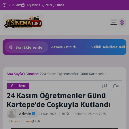
2:35 am
Ağustos 7, 2026, Cuma
Son Eklenenler
eği ve Yatırım Potansiyeli Masaya Yatırıldı
Salihli Belediyesi Keli Mah
Ana Sayfa
Gündem
24 Kasım Öğretmenler Günü Kartepe’de
Coşkuyla Kutlandı
Gündem
0
24 Kasım Öğretmenler Günü
Kartepe’de Coşkuyla Kutlandı
Admin
25 Kas 2025 11:30
Güncelleme: 25 Kas 2025
39 Görüntüleme
2 dk.