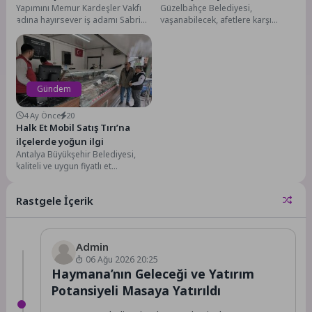
Yapımını Memur Kardeşler Vakfı
Güzelbahçe Belediyesi,
adına hayırsever iş adamı Sabri
yaşanabilecek, afetlere karşı
Memur’un üstleneceği, İzmir Kâtip
hummalı bir hazırlığa başladı.
Çelebi Üniversitesi...
Başkan Günay, “Afetten
kaçamazsınız ama önlemlerinizi...
Gündem
4 Ay Önce
20
Halk Et Mobil Satış Tırı’na
ilçelerde yoğun ilgi
Antalya Büyükşehir Belediyesi,
kaliteli ve uygun fiyatlı et
ürünlerini, ANET
bünyesindeki Halk Et Mobil Tırıyla
Rastgele İçerik
ilçelerde...
Admin
06 Ağu 2026 20:25
Haymana’nın Geleceği ve Yatırım
Potansiyeli Masaya Yatırıldı