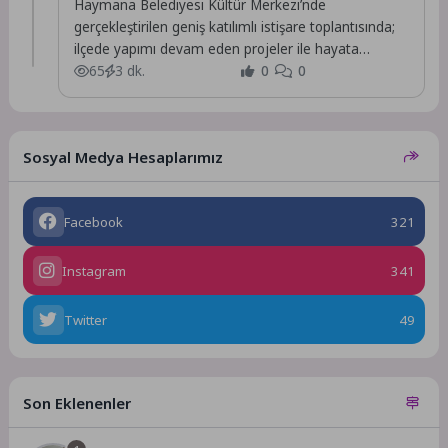
Haymana Belediyesi Kültür Merkezi’nde
gerçekleştirilen geniş katılımlı istişare toplantısında;
ilçede yapımı devam eden projeler ile hayata
geçirilmesi planlanan yeni yatırımlar,...
65
3 dk.
0
0
Sosyal Medya Hesaplarımız
Facebook
321
Instagram
341
Twitter
49
Son Eklenenler