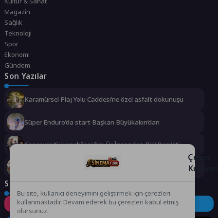
Kültür & Sanat
Magazin
Sağlık
Teknoloji
Spor
Ekonomi
Gündem
Son Yazılar
Karamürsel Plaj Yolu Caddesi’ne özel asfalt dokunuşu
Süper Enduro’da start Başkan Büyükakın’dan
Cansever ‘Güvenebileceğim Üç İnsandan Biri’ Demişti:
Mahmut Görgen’den Cansever’e Duygusal Veda
Çerez
Kullanı
Büyükşehir, çocukları afetlere karşı bilinçlendiriyor
Sosyal Medya
Bu site, kullanıcı deneyimini geliştirmek için çerezleri
kullanmaktadır. Devam ederek bu çerezleri kabul etmiş
Instagram
Facebook
Twitter
olursunuz.