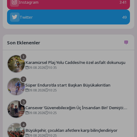
Instagram
341
Twitter
49
Son Eklenenler
1
Karamürsel Plaj Yolu Caddesi’ne özel asfalt dokunuşu
09.08.2026
10:35
2
Süper Enduro’da start Başkan Büyükakın’dan
09.08.2026
10:25
3
Cansever ‘Güvenebileceğim Üç İnsandan Biri’ Demişti:
Mahmut Görgen’den Cansever’e Duygusal Veda
09.08.2026
10:25
4
Büyükşehir, çocukları afetlere karşı bilinçlendiriyor
09.08.2026
10:25