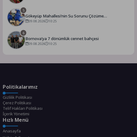
5
Gökeyüp Mahallesi’nin Su Sorunu Çözüme
Kavuşturuldu
09.08.2026
10:25
6
Bornova’ya 7 dönümlük cennet bahçesi
09.08.2026
10:25
Politikalarımız
Gizlilik Politikası
Çerez Politikası
Telif Hakları Politikası
İçerik Yönetimi
Hızlı Menü
Anasayfa