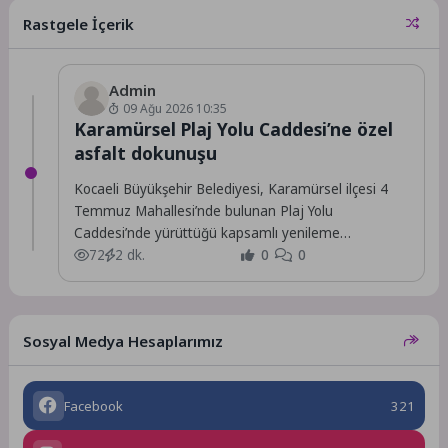
sürdürülebilirlik odaklı...
Rastgele İçerik
Admin
09 Ağu 2026 10:35
Karamürsel Plaj Yolu Caddesi’ne özel
asfalt dokunuşu
Kocaeli Büyükşehir Belediyesi, Karamürsel ilçesi 4
Temmuz Mahallesi’nde bulunan Plaj Yolu
Caddesi’nde yürüttüğü kapsamlı yenileme
çalışmalarını tamamladı.
72
2 dk.
0
0
Sosyal Medya Hesaplarımız
Facebook
321