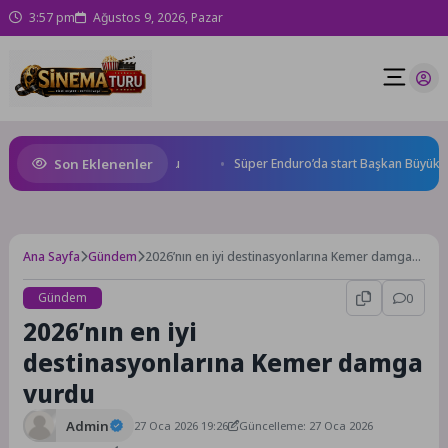
3:57 pm
Ağustos 9, 2026, Pazar
Son Eklenenler
desi’ne özel asfalt dokunuşu
Süper Enduro’da start Başkan Büyükakın
Ana Sayfa
Gündem
2026’nın en iyi destinasyonlarına Kemer damga
vurdu
Gündem
0
2026’nın en iyi
destinasyonlarına Kemer damga
vurdu
Admin
27 Oca 2026 19:26
Güncelleme: 27 Oca 2026