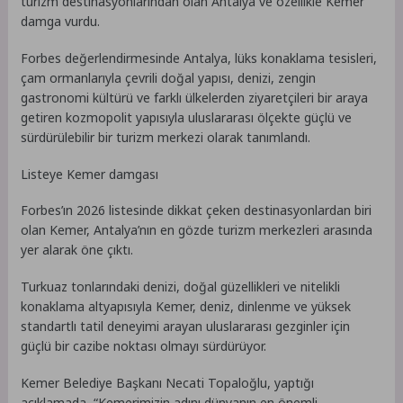
turizm destinasyonlarından olan Antalya ve özellikle Kemer
damga vurdu.
Forbes değerlendirmesinde Antalya, lüks konaklama tesisleri,
çam ormanlarıyla çevrili doğal yapısı, denizi, zengin
gastronomi kültürü ve farklı ülkelerden ziyaretçileri bir araya
getiren kozmopolit yapısıyla uluslararası ölçekte güçlü ve
sürdürülebilir bir turizm merkezi olarak tanımlandı.
Listeye Kemer damgası
Forbes’ın 2026 listesinde dikkat çeken destinasyonlardan biri
olan Kemer, Antalya’nın en gözde turizm merkezleri arasında
yer alarak öne çıktı.
Turkuaz tonlarındaki denizi, doğal güzellikleri ve nitelikli
konaklama altyapısıyla Kemer, deniz, dinlenme ve yüksek
standartlı tatil deneyimi arayan uluslararası gezginler için
güçlü bir cazibe noktası olmayı sürdürüyor.
Kemer Belediye Başkanı Necati Topaloğlu, yaptığı
açıklamada, “Kemerimizin adını dünyanın en önemli